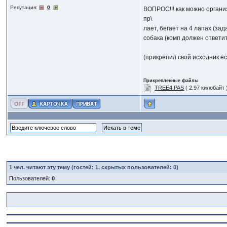
Репутация:
0
ВОПРОС!!! как можно органи
пр\
лает, бегает на 4 лапах (за
собака (комп должен ответи
(прикрепил свой исходник ес
Прикрепленные файлы
TREE4.PAS
( 2.97 килобайт
1
чел. читают эту тему (гостей: 1, скрытых пользователей: 0)
Пользователей:
0