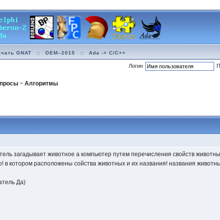
ачать GNAT
::
OEM–2015
::
Ada -> C/C++
Логин
П
опросы
>
Алгоритмы
атель загадывает животное а компьютер путем перечисления свойств животны
о! в котором расположены сойства животных и их названия! названия животны
атель Да)