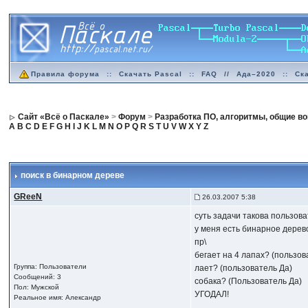
Правила форума
::
Скачать Pascal
::
FAQ
//
Ада–2020
::
Ск
Сайт «Всё о Паскале»
>
Форум
>
Разработка ПО, алгоритмы, общие в
A
B
C
D
E
F
G
H
I
J
K
L
M
N
O
P
Q
R
S
T
U
V
W
X
Y
Z
поиск в бинарном дереве
GReeN
26.03.2007 5:38
суть задачи такова пользов
у меня есть бинарное дерев
пр\
бегает на 4 лапах? (пользов
Группа: Пользователи
лает? (пользователь Да)
Сообщений: 3
собака? (Пользователь Да)
Пол: Мужской
УГОДАЛ!
Реальное имя: Александр