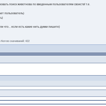
зовать поиск животнова по введенным пользователям своиств! т.е.
дает пользователь)
ть)
ли что... если есть какие нить думки пишите)
 )
Кол-во скачиваний: 422