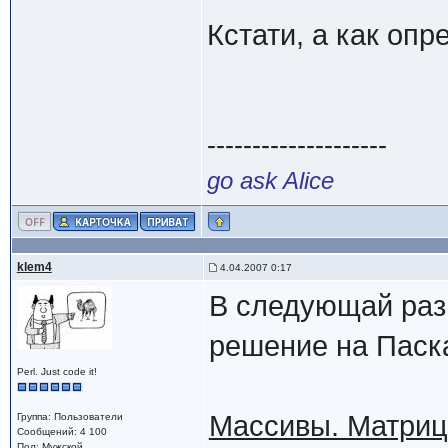
Кстати, а как оп
--------------------
go ask Alice
klem4
4.04.2007 0:17
В следующай раз 
решение на Паск
Perl. Just code it!
Массивы. Матриц
Группа: Пользователи
Сообщений: 4 100
Пол: Мужской