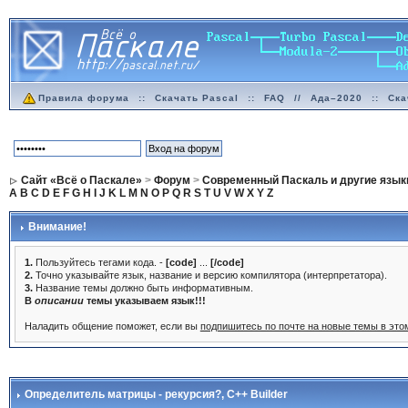
Правила форума
::
Скачать Pascal
::
FAQ
//
Ада–2020
::
Ска
Сайт «Всё о Паскале»
>
Форум
>
Современный Паскаль и другие язык
A
B
C
D
E
F
G
H
I
J
K
L
M
N
O
P
Q
R
S
T
U
V
W
X
Y
Z
Внимание!
1.
Пользуйтесь тегами кода. -
[code]
...
[/code]
2.
Точно указывайте язык, название и версию компилятора (интерпретатора).
3.
Название темы должно быть информативным.
В
описании
темы указываем язык!!!
Наладить общение поможет, если вы
подпишитесь по почте на новые темы в эт
Определитель матрицы - рекурсия?
, C++ Builder