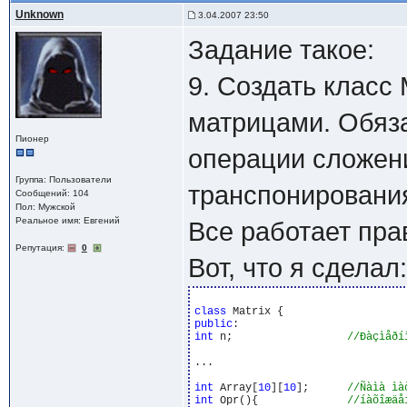
Unknown
3.04.2007 23:50
Задание такое:
9. Создать класс
матрицами. Обяз
Пионер
операции сложени
Группа: Пользователи
транспонировани
Сообщений: 104
Пол: Мужской
Реальное имя: Евгений
Все работает пра
Репутация:
0
Вот, что я сделал:
class
public
int
 n;                  
...

int
 Array[
10
][
10
];      
int
 Opr(){              