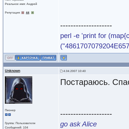
Реальное имя: Андрей
Репутация:
44
--------------------
perl -e 'print for (map{
("4861707079204E65772
Unknown
4.04.2007 10:40
Постараюсь. Спа
Пионер
--------------------
go ask Alice
Группа: Пользователи
Сообщений: 104