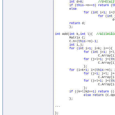
int
 d=
0
;        
if
 (
this
->n==
3
) 
return
 (
t
else
for
 (
int
 i=
1
; i<(
for
 (
int
 
                                d
return
 d;

        };

int
 Add(
int
 k,
int
 l){  
        Matrix C;

        C.n=(
this
->n)-
1
;

int
 i,j;

for
 (
int
 i=
1
; i<k; i++){

for
 (
int
 j=
1
; j<l
                        C.Array[i
for
 (j=l+
1
; j<(
th
                        C.Array[i
                };

for
 (i=k+
1
; i<(
this
->n); i
for
 (j=
1
; j<l; j++
                        C.Array[i
for
 (j=l+
1
; j<(
th
                        C.Array[i
                };

if
 ((k+l)%
2
==
1
) 
return
 ((
else
return
 (C.Opr
        };

...

};
