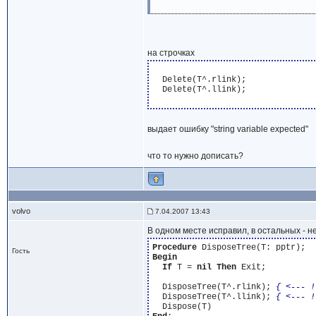
на строчках
  Delete(T^.rlink);

  Delete(T^.llink);

выдает ошибку "string variable expected"
что то нужно дописать?
volvo
7.04.2007 13:43
В одном месте исправил, в остальных - не
Procedure
Гость
Begin
If
 T = 
nil
Then
 Exit;

  DisposeTree(T^.rlink); 
{ <--- !
  DisposeTree(T^.llink); 
{ <--- !