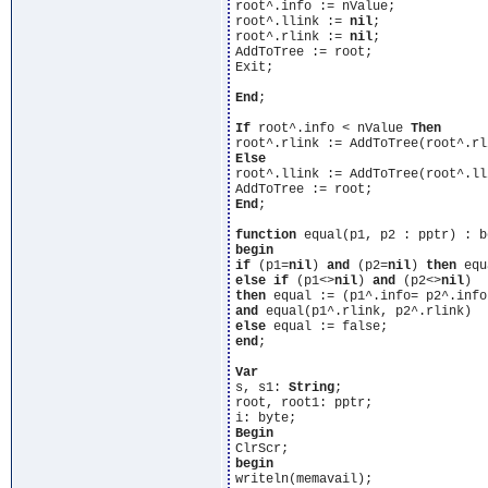
root^.info := nValue; 

root^.llink := 
nil
; 

root^.rlink := 
nil
; 

AddToTree := root; 

Exit; 

End
; 

If
 root^.info < nValue 
Then
Else
root^.llink := AddToTree(root^.ll
End
; 

function
begin
if
 (p1=
nil
) 
and
 (p2=
nil
) 
then
else
if
 (p1<>
nil
) 
and
 (p2<>
nil
then
 equal := (p1^.info= p2^.info
and
else
end
; 

Var
s, s1: 
String
; 

root, root1: pptr; 

Begin
begin
writeln(memavail); 
