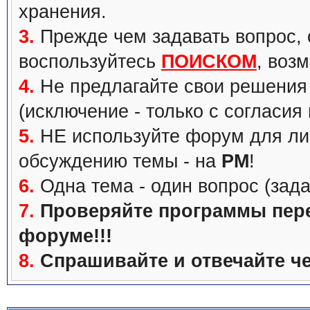
хранения.
3.
Прежде чем задавать вопрос, с
воспользуйтесь
ПОИСКОМ
, воз
4.
Не предлагайте свои решения 
(исключение - только с согласия
5.
НЕ используйте форум для ли
обсуждению темы - на
PM
!
6.
Одна тема - один вопрос (зада
7.
Проверяйте программы перед
форуме!!!
8.
Спрашивайте и отвечайте че