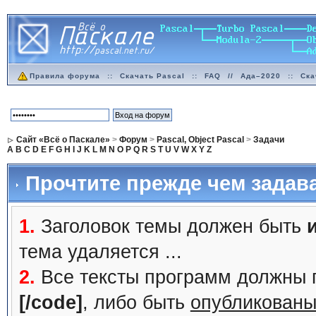
Правила форума
::
Скачать Pascal
::
FAQ
//
Ада–2020
::
Ска
Сайт «Всё о Паскале»
>
Форум
>
Pascal, Object Pascal
>
Задачи
A
B
C
D
E
F
G
H
I
J
K
L
M
N
O
P
Q
R
S
T
U
V
W
X
Y
Z
Прочтите прежде чем задав
1.
Заголовок темы должен быть
тема удаляется ...
2.
Все тексты программ должны 
[/code]
, либо быть
опубликованы