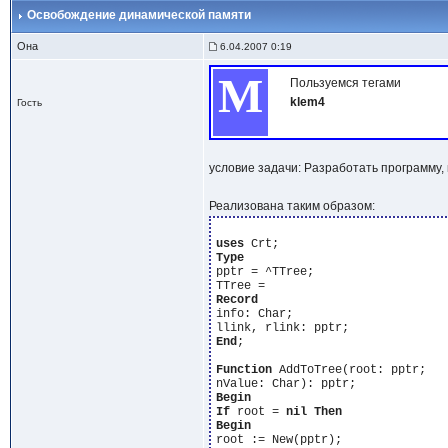
Освобождение динамической памяти
Она
6.04.2007 0:19
М
Пользуемся тегами
klem4
Гость
условие задачи: Разработать программу,
Реализована таким образом:
uses
Type
pptr = ^TTree; 

Record
info: Char; 

End
; 

Function
 AddToTree(root: pptr; 

Begin
If
 root = 
nil
Then
Begin
root := New(pptr); 
