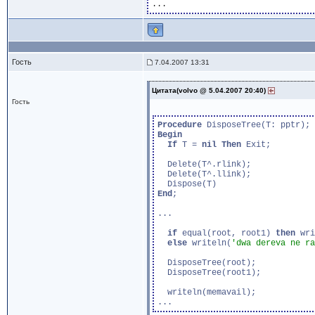
Гость
7.04.2007 13:31
Цитата(volvo @ 5.04.2007 20:40)
Гость
Procedure
Begin
If
 T = 
nil
Then
 Exit;

  Delete(T^.rlink);

  Delete(T^.llink);

End
;

...

if
 equal(root, root1) 
then
 wri
else
 writeln(
'dwa dereva ne ra
  DisposeTree(root);

  DisposeTree(root1);

  writeln(memavail);
