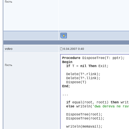
Гость
volvo
6.04.2007 0:40
Procedure
Begin
Гость
If
 T = 
nil
Then
 Exit;

  Delete(T^.rlink);

  Delete(T^.llink);

End
;

...

if
 equal(root, root1) 
then
 writ
else
 writeln(
'dwa dereva ne rav
  DisposeTree(root);

  DisposeTree(root1);

  writeln(memavail);
