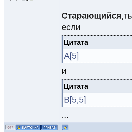
Старающийся
,т
если
Цитата
A[5]
и
Цитата
B[5,5]
...