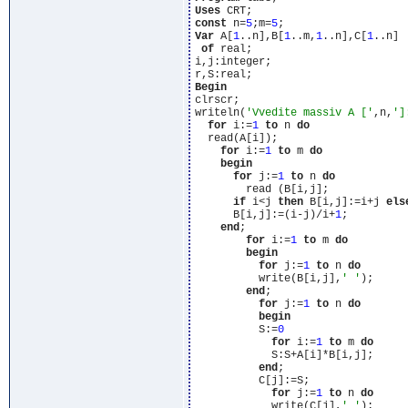
Uses
const
 n=
5
;m=
5
Var
 A[
1
..n],B[
1
..m,
1
..n],C[
1
..n]

of
 real;

i,j:integer;

Begin
clrscr;

writeln(
'Vvedite massiv A ['
,n,
']
for
 i:=
1
to
 n 
do
  read(A[i]);

for
 i:=
1
to
 m 
do
begin
for
 j:=
1
to
 n 
do
        read (B[i,j];

if
 i<j 
then
 B[i,j]:=i+j 
els
      B[i,j]:=(i-j)/i+
1
;

end
;

for
 i:=
1
to
 m 
do
begin
for
 j:=
1
to
 n 
do
          write(B[i,j],
' '
);

end
;

for
 j:=
1
to
 n 
do
begin
          S:=
0
for
 i:=
1
to
 m 
do
            S:S+A[i]*B[i,j];

end
;

          C[j]:=S;

for
 j:=
1
to
 n 
do
            write(C[j],
' '
);
