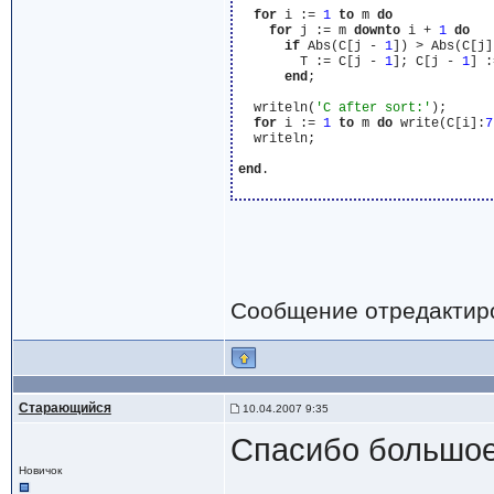
for
 i := 
1
to
 m 
do
for
 j := m 
downto
 i + 
1
do
if
 Abs(C[j - 
1
]) > Abs(C[j]
        T := C[j - 
1
]; C[j - 
1
] :
end
;

  writeln(
'C after sort:'
);

for
 i := 
1
to
 m 
do
 write(C[i]:
7
  writeln;

end
.

Сообщение отредактир
Старающийся
10.04.2007 9:35
Спасибо большое
Новичок