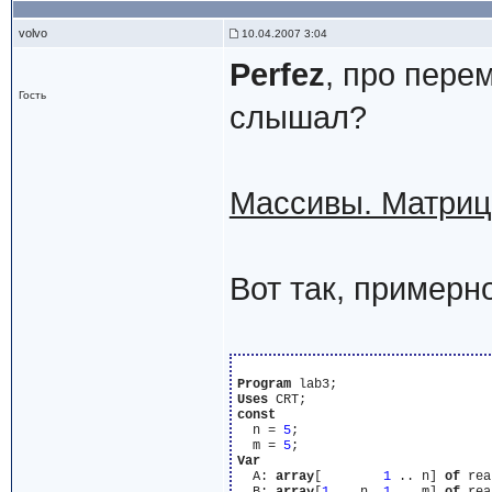
volvo
10.04.2007 3:04
Perfez
, про пер
Гость
слышал?
Массивы. Матриц
Вот так, примерно
Program
Uses
const
  n = 
5
;

  m = 
5
Var
  A: 
array
[        
1
 .. n] 
of
 rea