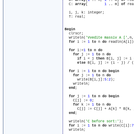
  B: 
array
[
1
 .. n, 
1
 .. m] 
of
 rea
  C: 
array
[        
1
 .. m] 
of
 rea
  i, j, k: integer;

  T: real;

Begin
  clrscr;

  writeln(
'Vvedite massiv A ['
,n,
for
 i := 
1
to
 n 
do
 readln(A[i]);
for
 i:=
1
to
 m 
do
for
 j := 
1
to
 n 
do
if
 i < j 
then
 B[i, j] := i +
else
 B[i, j] := (i - j) / (
for
 i := 
1
to
 m 
do
begin
for
 j := 
1
to
 n 
do
      write(B[i,j]:
5
:
2
);

    writeln;

end
;

for
 j := 
1
to
 m 
do
begin
    C[j] := 
0
;

for
 k := 
1
to
 n 
do
      C[j] := C[j] + A[k] * B[k, j
end
;

  writeln(
'C before sort:'
);

for
 i := 
1
to
 m 
do
 write(C[i]:
7
  writeln;
