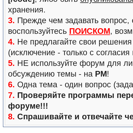
хранения.
3.
Прежде чем задавать вопрос, с
воспользуйтесь
ПОИСКОМ
, воз
4.
Не предлагайте свои решения 
(исключение - только с согласия
5.
НЕ используйте форум для ли
обсуждению темы - на
PM
!
6.
Одна тема - один вопрос (зада
7.
Проверяйте программы перед
форуме!!!
8.
Спрашивайте и отвечайте че