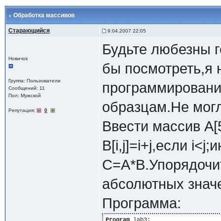
Обработка массивов
Старающийся
9.04.2007 22:05
Будьте любезны г
Новичок
бы посмотреть,я 
Группа: Пользователи
программировани
Сообщений: 11
Пол: Мужской
образцам.Не могл
Репутация:
0
Ввести массив А[
B[i,j]=i+j,если i<j;
С=А*В.Упорядочит
абсолютных значе
Программа:
Program