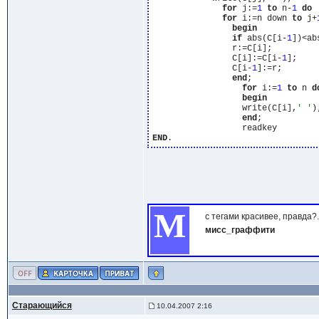
for
 j:=
1
to
 n-
1
do
for
 i:=n down 
to
 j+
begin
if
 abs(C[i-
1
])<ab
                r:=C[i];

                C[i]:=C[i-
1
];

                C[i-
1
]:=r;

end
;

for
 i:=
1
to
 n 
d
begin
                  write(C[i],
' '
);
end
;

END
М
с тегами красивее, правда?.
мисс_граффити
Старающийся
10.04.2007 2:16