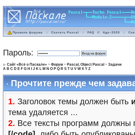
Правила форума
::
Скачать Pascal
::
FAQ
//
Ада–2020
::
Ска
Пароль:
Сайт «Всё о Паскале»
>
Форум
>
Pascal, Object Pascal
>
Задачи
A
B
C
D
E
F
G
H
I
J
K
L
M
N
O
P
Q
R
S
T
U
V
W
X
Y
Z
Прочтите прежде чем задав
1.
Заголовок темы должен быть
тема удаляется ...
2.
Все тексты программ должны 
[/code]
, либо быть
опубликованы