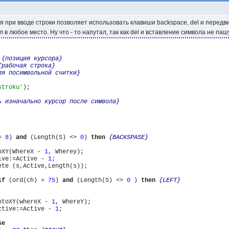
я при вводе строки позволяет использовать клавиши backspace, del и передв
 в любое место. Ну что - то напутал, так как del и вставление символа не паш
 
{позиция курсора}
{рабочая строка}
ля посимвольной считки}
stroku'
);

ь изначально курсор после символа}
= 
8
) 
and
 (Length(S) <> 
0
) 
then
{BACKSPASE}
oXY(WhereX - 
1
, Wherey);

ive:=Active - 
1
;          

ete (s,Active,Length(s));

if
 (ord(ch) = 
75
) 
and
 (Length(S) <> 
0
 ) 
then
{LEFT}
otoXY(whereX - 
1
, WhereY); 

ctive:=Active - 
1
;

se