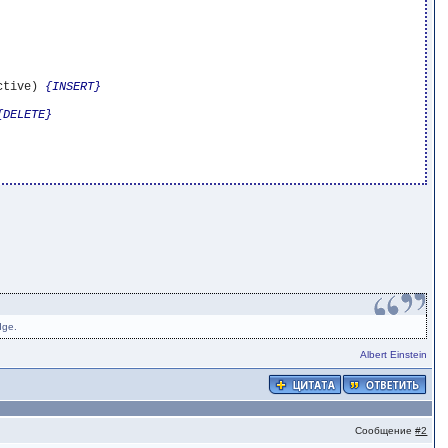
ctive) 
{INSERT}
{DELETE}
dge.
Albert Einstein
Сообщение
#2