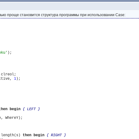
лько проще становится структура программы при использовании Case:
oku'
);

clreol;

ctive, 
1
);

then
begin
{ LEFT }
, WhereY);

 length(s) 
then
begin
{ RIGHT }