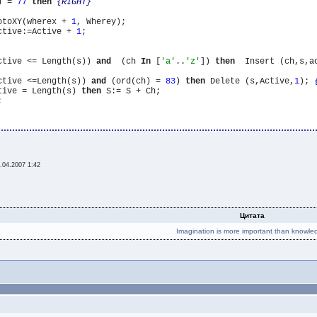
) = 
77
then
{RIGHT}
otoXY(wherex + 
1
, Wherey);

ctive:=Active + 
1
;

ctive <= Length(s)) 
and
  (ch 
In
 [
'a'
..
'z'
]) 
then
  Insert (ch,s,a
ctive <=Length(s)) 
and
 (ord(ch) = 
83
) 
then
 Delete (s,Active,
1
); 
tive = Length(s) 
then
 S:= S + Ch;



.04.2007 1:42
Цитата
Imagination is more important than knowle