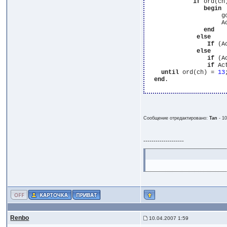
if
 ord(ch
begin
                     g
                     A
end
else
If
 (A
else
if
 (A
if
 Ac
until
 ord(ch) = 
13
;
end
.

Сообщение отредактировано:
Tan
-
10
--------------------
Renbo
10.04.2007 1:59