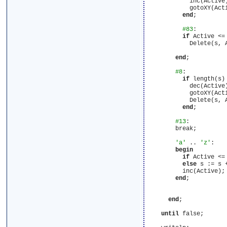
            inc(Active)
            gotoXY(Acti
end
;

#83
:

if
 Active <=
            Delete(s, 
end
;

#8
:

if
 length(s)
            dec(Active)
            gotoXY(Acti
            Delete(s, A
end
;

#13
:

        break;

'a'
 .. 
'z'
:

begin
if
 Active <=
else
 s := s +
          inc(Active);

end
;

end
;

until
 false;
