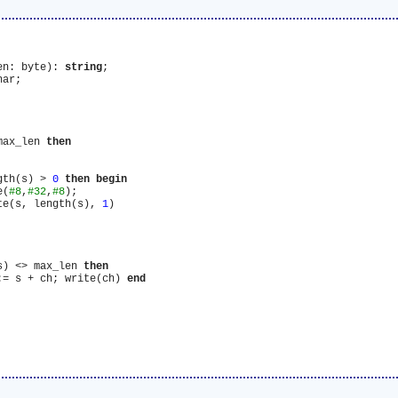
en: byte): 
string
;

ar;

max_len 
then
gth(s) > 
0
then
begin
e(
#8
,
#32
,
#8
);

te(s, length(s), 
1
)

s) <> max_len 
then
:= s + ch; write(ch) 
end