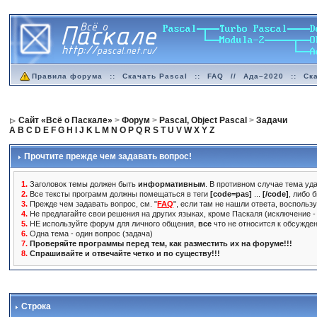
Правила форума
::
Скачать Pascal
::
FAQ
//
Ада–2020
::
Ск
Сайт «Всё о Паскале»
>
Форум
>
Pascal, Object Pascal
>
Задачи
A
B
C
D
E
F
G
H
I
J
K
L
M
N
O
P
Q
R
S
T
U
V
W
X
Y
Z
Прочтите прежде чем задавать вопрос!
1.
Заголовок темы должен быть
информативным
. В противном случае тема уда
2.
Все тексты программ должны помещаться в теги
[code=pas]
...
[/code]
, либо 
3.
Прежде чем задавать вопрос, см. "
FAQ
", если там не нашли ответа, воспольз
4.
Не предлагайте свои решения на других языках, кроме Паскаля (исключение - 
5.
НЕ используйте форум для личного общения,
все
что не относится к обсужде
6.
Одна тема - один вопрос (задача)
7.
Проверяйте программы перед тем, как разместить их на форуме!!!
8.
Спрашивайте и отвечайте четко и по существу!!!
Строка