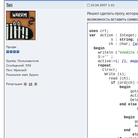
Tan
10.04.2007 1:41
Решил сделать прогу, котора
возможность вставить символ
uses
var
  Active : Integer;
          s : 
string
; 
         ch : char; 
{д
Профи
begin
    writeln (
'Vvedite 
    S:=
''
 ;

Группа: Пользователи
    Active:=
1
; 
{1, вед
repeat
Сообщений: 559
      Clrscr;

Пол: Мужской
       Write (s);

Реальное имя: Бруно
         read (ch);

if
 (ord(ch) 
Репутация:
10
begin
                   got
                   Act
                   Del
end
else
begin
                     g
                     A
end
el