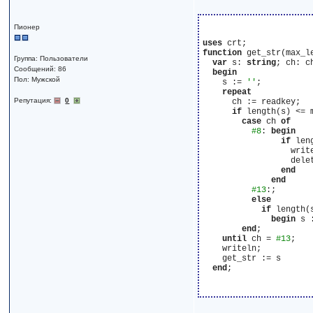
Пионер
uses
function
 get_str(max_l
Группа: Пользователи
var
 s: 
string
; ch: ch
Сообщений: 86
begin
Пол: Мужской
    s := 
''
;

repeat
Репутация:
0
      ch := readkey;

if
 length(s) <= 
case
 ch 
of
#8
: 
begin
if
 len
                  writ
                  dele
end
end
#13
:;

else
if
 length(
begin
 s 
end
;

until
 ch = 
#13
;

    writeln;

    get_str := s

end
;
