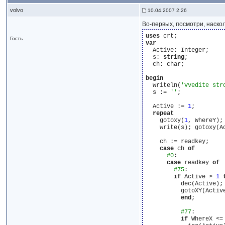
volvo
10.04.2007 2:26
Во-первых, посмотри, наско
uses
Гость
var
  Active: Integer;

  s: 
string
;

  ch: char;

begin
  writeln(
'Vvedite str
  s := 
''
;

  Active := 
1
;

repeat
    gotoxy(
1
, WhereY); 
    write(s); gotoxy(A
    ch := readkey;

case
 ch 
of
#0
:

case
 readkey 
of
#75
:

if
 Active > 
1
          dec(Active);

          gotoXY(Active
end
;

#77
:

if
 WhereX <=