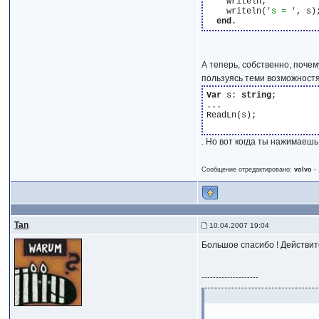
    writeln;

    writeln(
's = '
, s);
end
А теперь, собственно, поче
пользуясь теми возможностя
Var
 s: 
string
;

...

ReadLn(s);

. Но вот когда ты нажимаешь
Сообщение отредактировано:
volvo
-
Tan
10.04.2007 19:04
Большое спасибо ! Действит
--------------------