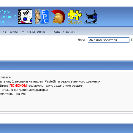
ачать GNAT
::
OEM–2015
::
Ada -> C/C++
Логин
П
ляется ...
быть
опубликованы на нашем PasteBin
в режиме вечного хранения.
уйтесь
ПОИСКОМ
, возможно такую задачу уже решали!
только с согласия модератора).
нию темы - на
PM
!