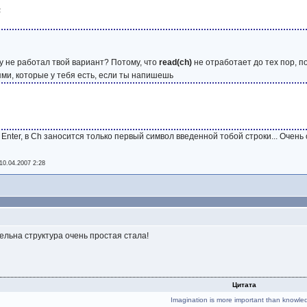


му не работал твой вариант? Потому, что
read(ch)
не отработает до тех пор, по
ми, которые у тебя есть, если ты напишешь
 Enter, в Ch заносится только первый символ введенной тобой строки... Очень
10.04.2007 2:28
ельна структура очень простая стала!
Цитата
Imagination is more important than knowle