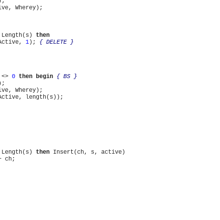
;

ve, Wherey);

 Length(s) 
then
Active, 
1
); 
{ DELETE }
 <> 
0
then
begin
{ BS }
;

ve, Wherey);

ctive, length(s));

 Length(s) 
then
 Insert(ch, s, active)

 ch;
