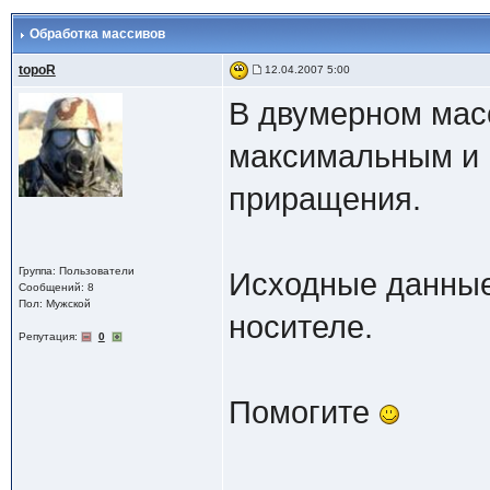
Обработка массивов
topoR
12.04.2007 5:00
В двумерном масс
максимальным и
приращения.
Группа: Пользователи
Исходные данные
Сообщений: 8
Пол: Мужской
носителе.
Репутация:
0
Помогите