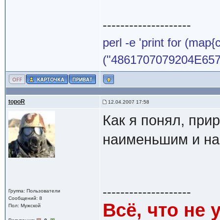
--------------------
perl -e 'print for (map{
("4861707079204E65772
topoR
12.04.2007 17:58
Как я понял, при
наименьшим и на
--------------------
Группа: Пользователи
Сообщений: 8
Всё, что не 
Пол: Мужской