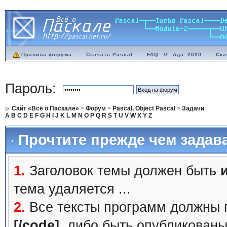
Правила форума
::
Скачать Pascal
::
FAQ
//
Ада–2020
::
Ска
Пароль:
Сайт «Всё о Паскале»
>
Форум
>
Pascal, Object Pascal
>
Задачи
A
B
C
D
E
F
G
H
I
J
K
L
M
N
O
P
Q
R
S
T
U
V
W
X
Y
Z
Прочтите прежде чем задав
1.
Заголовок темы должен быть
тема удаляется ...
2.
Все тексты программ должны 
[/code]
, либо быть
опубликованы