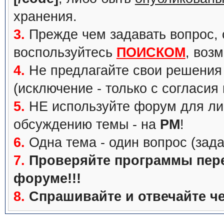
хранения.
3.
Прежде чем задавать вопрос, с
воспользуйтесь
ПОИСКОМ
, воз
4.
Не предлагайте свои решения 
(исключение - только с согласия
5.
НЕ используйте форум для ли
обсуждению темы - на
PM
!
6.
Одна тема - один вопрос (зада
7.
Проверяйте программы перед
форуме!!!
8.
Спрашивайте и отвечайте че