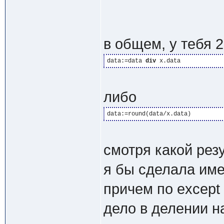
в общем, у тебя 2
data:=data 
div
либо
смотря какой рез
я бы сделала име
причем по except
дело в делении на