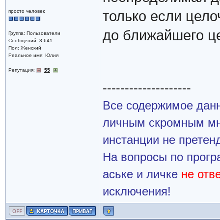
просто человек
только если цело
до ближайшего це
Группа: Пользователи
Сообщений: 3 641
Пол: Женский
Реальное имя: Юлия
Репутация:
55
--------------------
Все содержимое данн
личным скромным мн
инстанции не претенд
На вопросы по прогр
аське и личке
не отв
исключения!