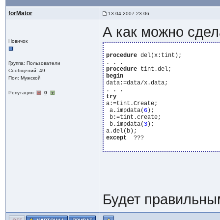
forMator
13.04.2007 23:06
А как можно сде
Новичок
procedure
 del(x:tint);

Группа: Пользователи
procedure
Сообщений: 49
begin
Пол: Мужской
data:=data/x.data;

Репутация:
0
try
a:=tint.Create;

 a.impdata(
6
);

 b:=tint.create;

 b.impdata(
3
);

except
  ???

Будет правильны