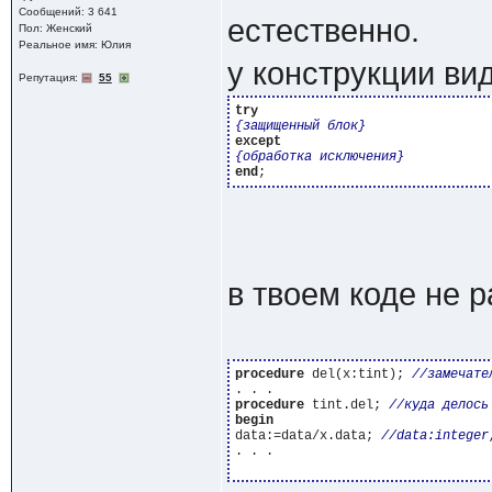
Сообщений: 3 641
естественно.
Пол: Женский
Реальное имя: Юлия
у конструкции ви
Репутация:
55
try
{защищенный блок}
except
{обработка исключения}
end
в твоем коде не 
procedure
 del(x:tint); 
procedure
 tint.del; 
begin
data:=data/x.data; 
. . .
