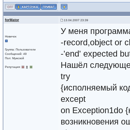
forMator
13.04.2007 23:39
У меня программ
Новичок
-record,object or c
Группа: Пользователи
-'end' expected but
Сообщений: 49
Пол: Мужской
Нашёл следующе
Репутация:
0
try
{исполняемый код
except
on Exception1do 
возникновения ош