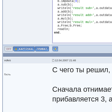
  b.impdata(
3
);

  a.sub(b);

  writeln(
'result sub='
,a.outdata)
  a.add(b);

  writeln(
'result add='
,a.outdata)
  a.mul(b);

  writeln(
'result mul='
,a.outdata)
  a.Free;b.Free;

end
.

volvo
12.04.2007 21:46
С чего ты решил,
Гость
Сначала отнимает
прибавляется 3, 