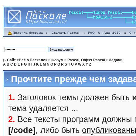
Правила форума
::
Скачать Pascal
::
FAQ
//
Ада–2020
::
Ска
Сайт «Всё о Паскале»
>
Форум
>
Pascal, Object Pascal
>
Задачи
A
B
C
D
E
F
G
H
I
J
K
L
M
N
O
P
Q
R
S
T
U
V
W
X
Y
Z
Прочтите прежде чем задав
1.
Заголовок темы должен быть
тема удаляется ...
2.
Все тексты программ должны 
[/code]
, либо быть
опубликованы