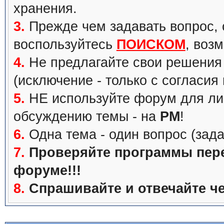
хранения.
3.
Прежде чем задавать вопрос, с
воспользуйтесь
ПОИСКОМ
, воз
4.
Не предлагайте свои решения 
(исключение - только с согласия
5.
НЕ используйте форум для ли
обсуждению темы - на
PM
!
6.
Одна тема - один вопрос (зада
7.
Проверяйте программы перед
форуме!!!
8.
Спрашивайте и отвечайте че