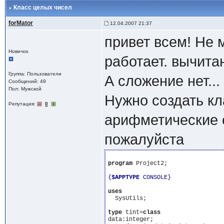
Класс целых чисел
forMator
12.04.2007 21:37
привет всем! Не 
Новичок
работает. вычита
Группа: Пользователи
А сложение нет...
Сообщений: 49
Пол: Мужской
Нужно создать кл
Репутация:
0
арифметические о
пожалуйста
program
 Project2;

{
$APPTYPE
 CONSOLE}
uses
  SysUtils;

type
 tint=
class