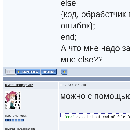
else
{код, обработчик
ошибок};
end;
А что мне надо з
мне else??
мисс_граффити
14.04.2007 0:19
можно с помощью 
просто человек
-
'end'
 expected but 
end
of
file
Группа: Пользователи