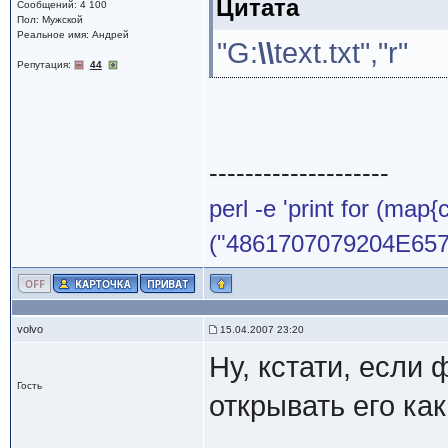
Цитата
Сообщений: 4 100
Пол: Мужской
Реальное имя: Андрей
"G:
\\
text.txt","r"
Репутация:
44
--------------------
perl -e 'print for (map{
("4861707079204E65772
volvo
15.04.2007 23:20
Ну, кстати, если 
Гость
открывать его как