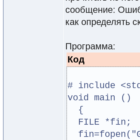
сообщение: Ошиб
как определять с
Программа:
Код
# include <st
void main ()
{
FILE *fin;
fin=fopen("G