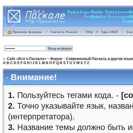
Правила форума
::
Скачать Pascal
::
FAQ
//
Ада–2020
::
Ска
Сайт «Всё о Паскале»
>
Форум
>
Современный Паскаль и другие язык
A
B
C
D
E
F
G
H
I
J
K
L
M
N
O
P
Q
R
S
T
U
V
W
X
Y
Z
Внимание!
1.
Пользуйтесь тегами кода. -
[c
2.
Точно указывайте язык, назва
(интерпретатора).
3.
Название темы должно быть 