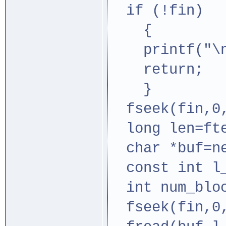
if (!fin)
{
printf("\nOs
return;
}
fseek(fin,0,
long len=fte
char *buf=ne
const int l_
int num_bloc
fseek(fin,0,