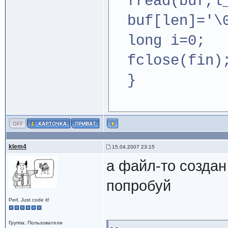
fread(buf,l_
buf[len]='\
long i=0;
fclose(fin)
}
klem4
15.04.2007 23:15
а файл-то создан
попробуй
Perl. Just code it!
Группа: Пользователи