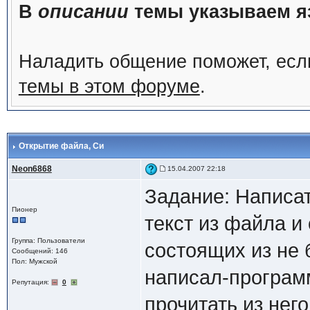
В
описании
темы указываем яз
Наладить общение поможет, ес
темы в этом форуме
.
Открытие файла
, Си
Neon6868
15.04.2007 22:18
Задание: Написат
Пионер
текст из файла и 
Группа: Пользователи
состоящих из не 
Сообщений: 146
Пол: Мужской
написал-програм
Репутация:
0
прочитать из него