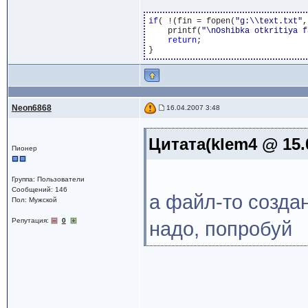
if
( !(fin = fopen(
"g:\\text.txt"
,
    printf(
"\nOshibka otkritiya f
return
;

Neon6868
16.04.2007 3:48
Цитата(klem4 @ 15.
Пионер
Группа: Пользователи
Сообщений: 146
а файл-то созда
Пол: Мужской
Репутация:
0
надо, попробуй