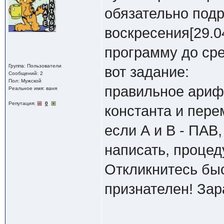
обязательно под
воскресения[29.0
программу до сре
Группа: Пользователи
вот задание:
Сообщений: 2
Пол: Мужской
правильное ариф
Реальное имя: ваня
Репутация:
0
константа и пер
если А и В - ПАВ,
написать, проце
Откликнитесь быс
признателен! Зар