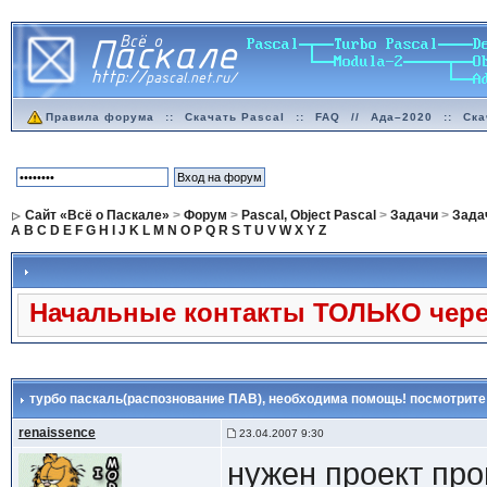
Правила форума
::
Скачать Pascal
::
FAQ
//
Ада–2020
::
Ска
Сайт «Всё о Паскале»
>
Форум
>
Pascal, Object Pascal
>
Задачи
>
Задач
A
B
C
D
E
F
G
H
I
J
K
L
M
N
O
P
Q
R
S
T
U
V
W
X
Y
Z
Начальные контакты ТОЛЬКО через
турбо паскаль(распознование ПАВ)
, необходима помощь! посмотрите
renaissence
23.04.2007 9:30
нужен проект пр