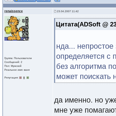
renaissence
23.04.2007 11:42
Цитата(ADSoft @ 23
нда... непростое
определяется с 
Группа: Пользователи
Сообщений: 2
без алгоритма по
Пол: Мужской
Реальное имя: ваня
может поискать 
Репутация:
0
да именно. но уже
мне уже помагают.