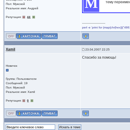
М
тему переиме
Пол: Мужской
Реальное имя: Андрей
Репутация:
44
--------------------
perl -e 'print for (map{chr(hex)}("
Xamil
23.04.2007 22:25
Спасибо за помощь!
Новичок
Группа: Пользователи
Сообщений: 19
Пол: Мужской
Реальное имя: Xamil
Репутация:
0