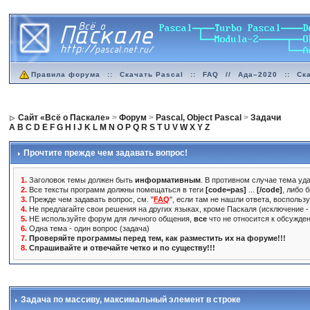
Правила форума
::
Скачать Pascal
::
FAQ
//
Ада–2020
::
Ск
Сайт «Всё о Паскале»
>
Форум
>
Pascal, Object Pascal
>
Задачи
A
B
C
D
E
F
G
H
I
J
K
L
M
N
O
P
Q
R
S
T
U
V
W
X
Y
Z
Прочтите прежде чем задавать вопрос!
1.
Заголовок темы должен быть
информативным
. В противном случае тема уда
2.
Все тексты программ должны помещаться в теги
[code=pas]
...
[/code]
, либо 
3.
Прежде чем задавать вопрос, см. "
FAQ
", если там не нашли ответа, воспольз
4.
Не предлагайте свои решения на других языках, кроме Паскаля (исключение - 
5.
НЕ используйте форум для личного общения,
все
что не относится к обсужде
6.
Одна тема - один вопрос (задача)
7.
Проверяйте программы перед тем, как разместить их на форуме!!!
8.
Спрашивайте и отвечайте четко и по существу!!!
Задача по массиву, максимальный элемент в строке