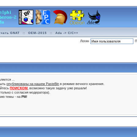
ачать GNAT
::
OEM–2015
::
Ada -> C/C++
Логин
П
ляется ...
быть
опубликованы на нашем PasteBin
в режиме вечного хранения.
уйтесь
ПОИСКОМ
, возможно такую задачу уже решали!
только с согласия модератора).
нию темы - на
PM
!