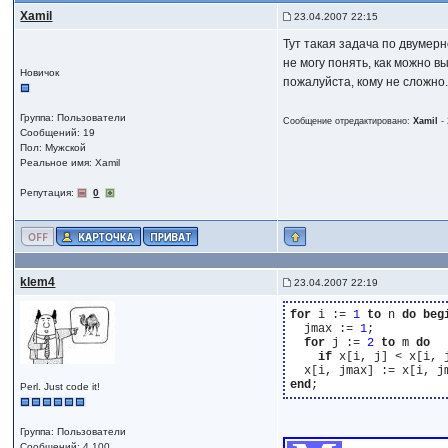
Xamil
23.04.2007 22:15
Тут такая задача по двумер
не могу понять, как можно 
Новичок
пожалуйста, кому не сложно
Группа: Пользователи
Сообщение отредактировано:
Xamil
-
Сообщений: 19
Пол: Мужской
Реальное имя: Xamil
Репутация:
0
klem4
23.04.2007 22:19
for
 i := 
1
to
 n 
do
beg
  jmax := 
1
;

for
 j := 
2
to
 m 
do
if
 x[i, j] < x[i, 
end
Perl. Just code it!
Группа: Пользователи
Сообщений: 4 100