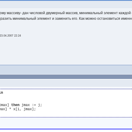
ному массиву- дан числовой двумерный массив, минимальный элемент каждой с
выразить минимальный элемент и заменить его. Как можно остановиться имен
.
23.04.2007 22:24
in
jmax] 
then
 jmax := j;
