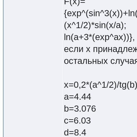
F(x)=
{exp^(sin^3(x))+ln(
(x^1/2)*sin(x/a);
ln(a+3*(exp^ax))},
если x принадлежи
остальных случая
x=0,2*(a^1/2)/tg(b)
a=4.44
b=3.076
c=6.03
d=8.4