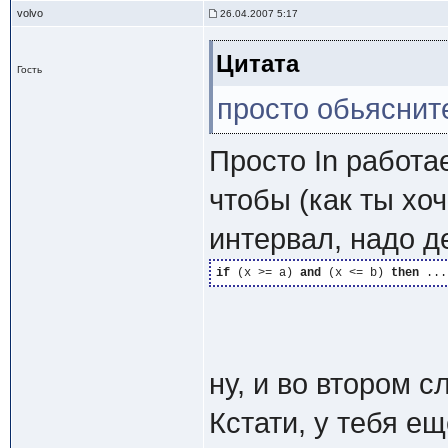
volvo
26.04.2007 5:17
Цитата
Гость
просто обьясните
Просто In работае
чтобы (как ты хо
интервал, надо де
if
 (x >= a) 
and
 (x <= b) 
then
ну, и во втором с
Кстати, у тебя е