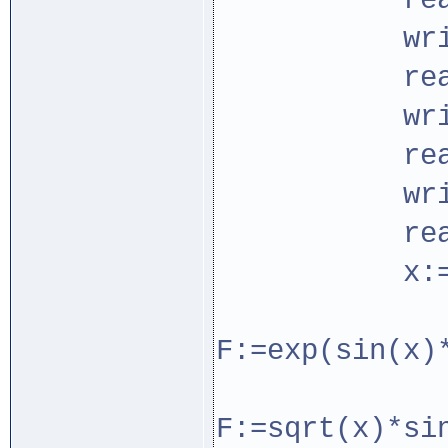
readln
writeln
readln
writeln
readln
writeln
readln
x:=0.2*sqr
if x in
F:=exp(sin(x)
else if
F:=sqrt(x)*si