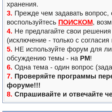
хранения.
3.
Прежде чем задавать вопрос, с
воспользуйтесь
ПОИСКОМ
, воз
4.
Не предлагайте свои решения 
(исключение - только с согласия
5.
НЕ используйте форум для ли
обсуждению темы - на
PM
!
6.
Одна тема - один вопрос (зада
7.
Проверяйте программы перед
форуме!!!
8.
Спрашивайте и отвечайте че