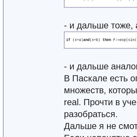
- и дальше тоже,
if
 (x>a)
and
(x<b) 
then
 F:=exp(sin(
- и дальше анало
В Паскале есть 
множеств, которы
real. Прочти в уч
разобраться.
Дальше я не смот