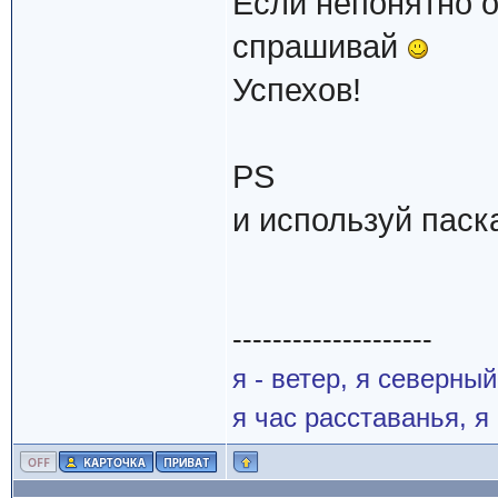
Если непонятно о
спрашивай
Успехов!
PS
и используй паск
--------------------
я - ветер, я северны
я час расставанья, 