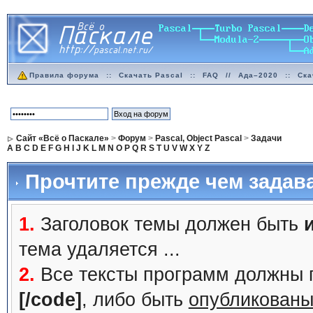
Правила форума
::
Скачать Pascal
::
FAQ
//
Ада–2020
::
Ска
Сайт «Всё о Паскале»
>
Форум
>
Pascal, Object Pascal
>
Задачи
A
B
C
D
E
F
G
H
I
J
K
L
M
N
O
P
Q
R
S
T
U
V
W
X
Y
Z
Прочтите прежде чем задав
1.
Заголовок темы должен быть
тема удаляется ...
2.
Все тексты программ должны 
[/code]
, либо быть
опубликованы