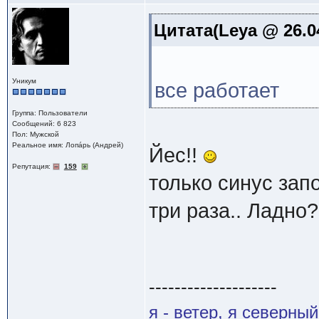
Цитата(Leya @ 26.0
Уникум
все работает
Группа: Пользователи
Сообщений: 6 823
Пол: Мужской
Реальное имя: Лопáрь (Андрей)
Йес!!
Репутация:
159
только синус зап
три раза.. Ладно?
--------------------
я - ветер, я северны