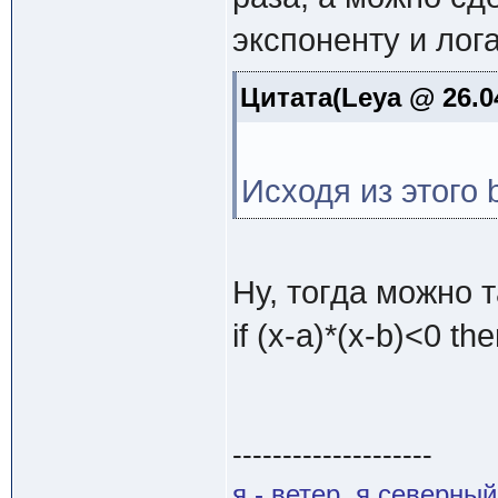
экспоненту и лог
Цитата(Leya @ 26.0
Исходя из этого 
Ну, тогда можно т
if (x-a)*(x-b)<0 then
--------------------
я - ветер, я северны