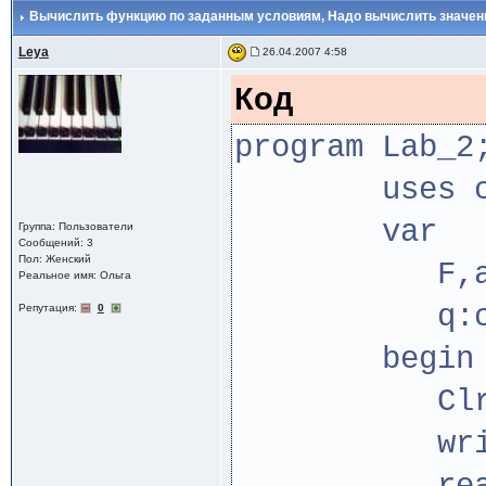
Вычислить функцию по заданным условиям
, Надо вычислить значе
Leya
26.04.2007 4:58
Код
program Lab_2
uses cr
var
Группа: Пользователи
Сообщений: 3
Пол: Женский
F,a,b,c,
Реальное имя: Ольга
q:cha
Репутация:
0
begin
ClrSc
writeln