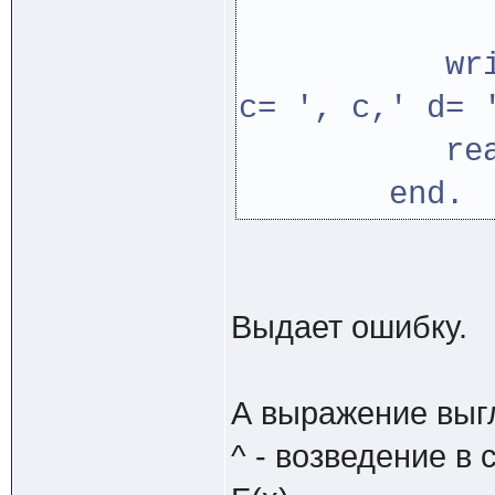
else F:=
writeln (
c= ', c,' d= 
readln
end.
Выдает ошибку.
А выражение выгл
^ - возведение в 