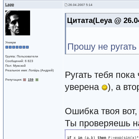
Lapp
26.04.2007 5:14
Цитата(Leya @ 26.0
Уникум
Прошу не ругать 
Группа: Пользователи
Сообщений: 6 823
Пол: Мужской
Реальное имя: Лопáрь (Андрей)
Ругать тебя пока 
Репутация:
159
уверена
), а вт
Ошибка твоя вот, 
Ты проверяешь н
if
 x 
in
 (a,b) 
then
 F:=exp(sin(x)*