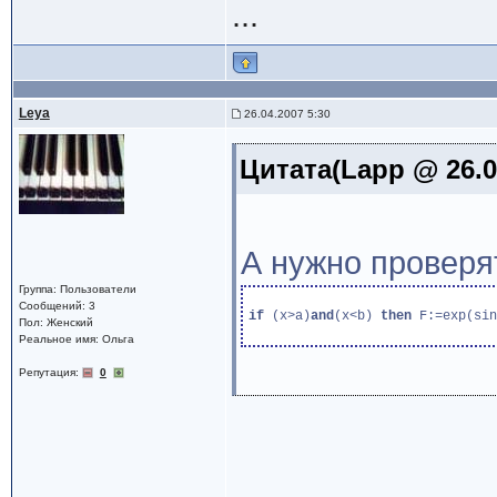
...
Leya
26.04.2007 5:30
Цитата(Lapp @ 26.0
А нужно проверят
Группа: Пользователи
Сообщений: 3
if
 (x>a)
and
(x<b) 
then
 F:=exp(sin
Пол: Женский
Реальное имя: Ольга
Репутация:
0