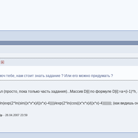
)
моч тебе, нам стоит знать задание ? Или его можно придумать ?
(просто, пока только часть задания)...Массив D[i] по формуле D[i]:=a+(i-1)*h, а
3*ln(exp(2*ln(sin((x*x*x)/((x*x)-4))))/exp(2*ln(cos((x*x*x)/((x*x)-4))))))); (как вид
lp
-
26.04.2007 23:59