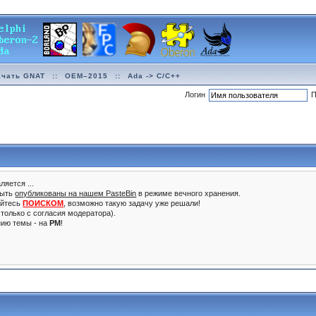
ачать GNAT
::
OEM–2015
::
Ada -> C/C++
Логин
П
ляется ...
быть
опубликованы на нашем PasteBin
в режиме вечного хранения.
уйтесь
ПОИСКОМ
, возможно такую задачу уже решали!
только с согласия модератора).
нию темы - на
PM
!