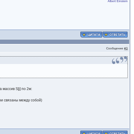
Albert Einstein
Сообщение
#3
 массив S[j] по 2м:
ишь они связаны между собой)