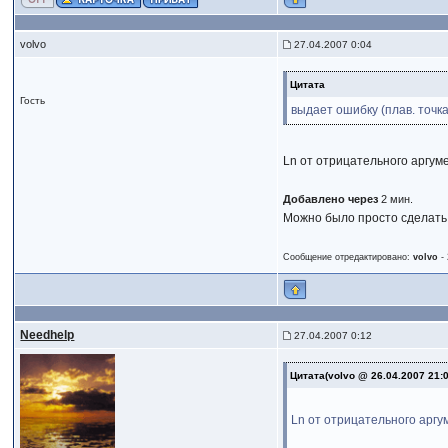
volvo
27.04.2007 0:04
Цитата
Гость
выдает ошибку (плав. точка
Ln от отрицательного аргуме
Добавлено через
2 мин.
Можно было просто сделать sq
Сообщение отредактировано:
volvo
-
Needhelp
27.04.2007 0:12
Цитата(volvo @ 26.04.2007 21:
Ln от отрицательного аргум