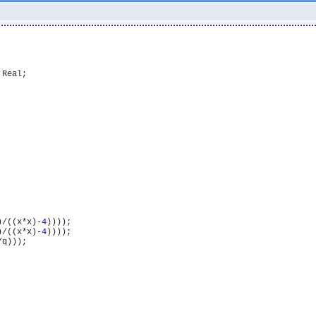
)/((x*x)-
4
))));

)/((x*x)-
4
))));
