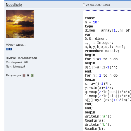
Needhelp
26.04.2007 23:41
const
n = 
10
type
dimen = 
array
[
1
..n] 
of
var
D,S: dimen;

i,j : Integer;

Живет здесь...
Procedure
begin
Группа: Пользователи
for
 i:=
1
to
 n 
do
Сообщений: 69
begin
Пол: Мужской
D[i]:=a+(i-
1
end
Репутация:
0
for
 j:=
1
to
 n 
do
begin
x:=a+(j-
1
)*h;

y:=sin(x)+
1
/x;

q:=exp(
2
*ln(cos((x*x*x
l:=exp(
2
*ln(sin((x*x*x
S[j]:=y/-(exp(
1
/
3
end
end
begin
WriteLn(
'a'
);

Readln(a);

WriteLn(
'b'
);

ReadLn(b);
