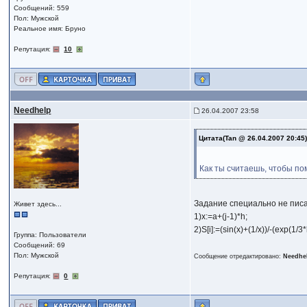
Сообщений: 559
Пол: Мужской
Реальное имя: Бруно
Репутация:
10
Needhelp
26.04.2007 23:58
Цитата(Tan @ 26.04.2007 20:45
Как ты считаешь, чтобы по
Задание специально не писал 
Живет здесь...
1)x:=a+(j-1)*h;
2)S[i]:=(sin(x)+(1/x))/-(exp(1/
Группа: Пользователи
Сообщений: 69
Пол: Мужской
Сообщение отредактировано:
Needhe
Репутация:
0