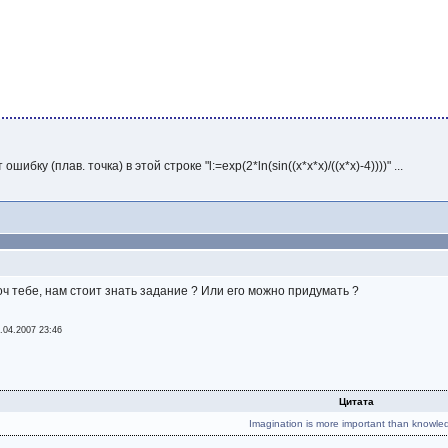
шибку (плав. точка) в этой строке "l:=exp(2*ln(sin((x*x*x)/((x*x)-4))))" ...
ч тебе, нам стоит знать задание ? Или его можно придумать ?
.04.2007 23:46
Цитата
Imagination is more important than knowle