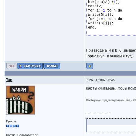
h:=(b-a)/(n+
1
);

for
 i:=
1
to
 n 
do
for
 j:=
1
to
 n 
do
end
.

При вводе a=4 и b=6...выдает о
Тормознул...в общем я тут))
Tan
26.04.2007 23:45
Как ты считаешь, чтобы помо
Сообщение отредактировано:
Tan
-
26
--------------------
Профи
Группа: Пользователи