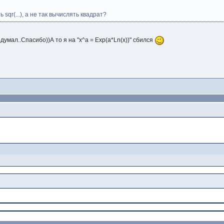
sqr(...), а не так вычислять квадрат?
одумал..Спасибо))А то я на "x^a = Exp(a*Ln(x))" сбился