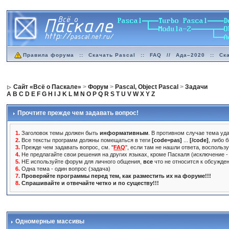
Правила форума
::
Скачать Pascal
::
FAQ
//
Ада–2020
::
Ск
Сайт «Всё о Паскале»
>
Форум
>
Pascal, Object Pascal
>
Задачи
A
B
C
D
E
F
G
H
I
J
K
L
M
N
O
P
Q
R
S
T
U
V
W
X
Y
Z
Прочтите прежде чем задавать вопрос!
1.
Заголовок темы должен быть
информативным
. В противном случае тема уда
2.
Все тексты программ должны помещаться в теги
[code=pas]
...
[/code]
, либо 
3.
Прежде чем задавать вопрос, см. "
FAQ
", если там не нашли ответа, воспольз
4.
Не предлагайте свои решения на других языках, кроме Паскаля (исключение - 
5.
НЕ используйте форум для личного общения,
все
что не относится к обсужде
6.
Одна тема - один вопрос (задача)
7.
Проверяйте программы перед тем, как разместить их на форуме!!!
8.
Спрашивайте и отвечайте четко и по существу!!!
Одномерные массивы