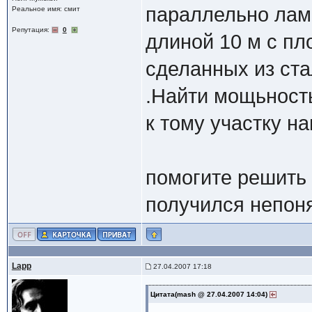
параллельно лам
Реальное имя: смит
Репутация:
0
длиной 10 м с пл
сделанных из ст
.Найти мощьность
к тому участку н
помогите решить !
получился непон
Lapp
27.04.2007 17:18
Цитата(mash @ 27.04.2007 14:04)