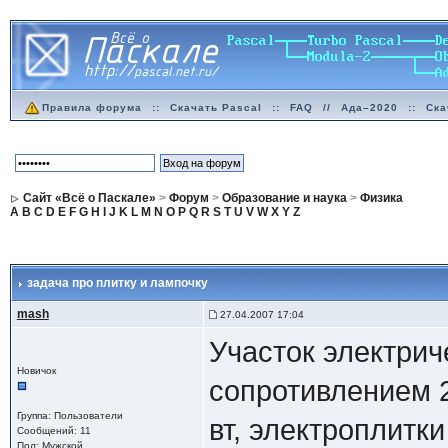
Правила форума
::
Скачать Pascal
::
FAQ
//
Ада–2020
::
Ска
Сайт «Всё о Паскале»
>
Форум
>
Образование и наука
>
Физика
A
B
C
D
E
F
G
H
I
J
K
L
M
N
O
P
Q
R
S
T
U
V
W
X
Y
Z
задача про плитку и лампочку
mash
27.04.2007 17:04
Участок электрич
Новичок
сопротивлением 
Группа: Пользователи
вт, электроплитк
Сообщений: 11
Пол: Мужской