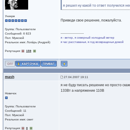
я решил ну какой то ответ получился н
Уникум
Приведи свое решение, пожалуйста.
Группа: Пользователи
--------------------
Сообщений: 6 823
я - ветер, я северный холодный ветер
Пол: Мужской
я час расставанья, я год возвращенья домой
Реальное имя: Лопáрь (Андрей)
Репутация:
159
mash
27.04.2007 19:11
я не буду писать решение но просто скаж
133Вт а напряжение 110В
Новичок
Группа: Пользователи
Сообщений: 11
Пол: Мужской
Реальное имя: смит
Репутация:
0