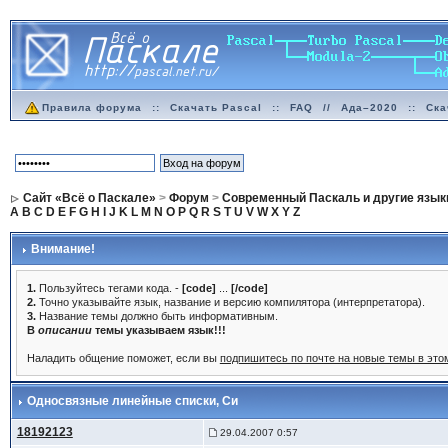
Правила форума
::
Скачать Pascal
::
FAQ
//
Ада–2020
::
Ска
Сайт «Всё о Паскале»
>
Форум
>
Современный Паскаль и другие язык
A
B
C
D
E
F
G
H
I
J
K
L
M
N
O
P
Q
R
S
T
U
V
W
X
Y
Z
Внимание!
1.
Пользуйтесь тегами кода. -
[code]
...
[/code]
2.
Точно указывайте язык, название и версию компилятора (интерпретатора).
3.
Название темы должно быть информативным.
В
описании
темы указываем язык!!!
Наладить общение поможет, если вы
подпишитесь по почте на новые темы в эт
Односвязные линейные списки
, Си
18192123
29.04.2007 0:57