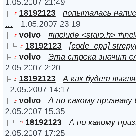
1.05.2007 21:49
18192123
попыталась напис
…
1.05.2007 23:19
volvo
#include <stdio.h> #in
18192123
[code=cpp] strcpy
volvo
Эта строка значит сл
2.05.2007 2:20
18192123
А как будет выгл
2.05.2007 14:17
volvo
А по какому признаку
2.05.2007 15:35
18192123
А по какому при
2.05.2007 17:25