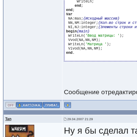
     WriteLn;

end
end
Var
 NA:mas;
{Исходный массив}
 NN,NM:integer;
{Кол-во cтрок и ст
 NI,NJ:integer;
{Элементы строки и
begin
{main}
 WriteLn(
'Ввод матрицы: '
);

 Vvod(NA,NN,NM);

 WriteLn(
'Матрица '
);

end
.

Сообщение отредактир
Tan
29.04.2007 21:29
Ну я бы сделал т