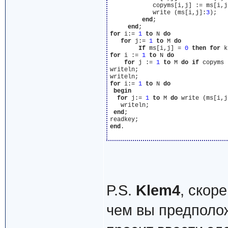
            copyms[i,j] := ms[i,j]
            write (ms[i,j]:
3
);

end
;

end
for
 i:= 
1
to
 N 
do
for
 j:= 
1
to
 M 
do
If
 ms[i,j] = 
0
then
for
 k
for
 i := 
1
to
 N 
do
for
 j := 
1
to
 M 
do
if
 copyms 
writeln;

for
 i:= 
1
to
 N 
do
begin
for
 j:= 
1
to
 M 
do
 write (ms[i,j
   writeln;

end
;

end
.

P.S.
Klem4
, скор
чем вы предполож