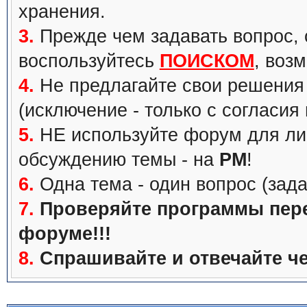
хранения.
3.
Прежде чем задавать вопрос, с
воспользуйтесь
ПОИСКОМ
, воз
4.
Не предлагайте свои решения 
(исключение - только с согласия
5.
НЕ используйте форум для ли
обсуждению темы - на
PM
!
6.
Одна тема - один вопрос (зада
7.
Проверяйте программы перед
форуме!!!
8.
Спрашивайте и отвечайте че