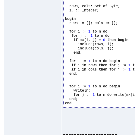
  rows, cols: 
Set
of
 Byte;

  i, j: Integer;

begin
  rows := []; cols := [];

for
 i := 
1
to
 n 
do
for
 j := 
1
to
 n 
do
if
 mx[i, j] = 
0
then
begin
      include(rows, i);

      include(cols, j);

end
;

for
 i := 
1
to
 n 
do
begin
if
 i 
in
 rows 
then
for
 j := 
1
t
if
 i 
in
 cols 
then
for
 j := 
1
t
end
;

for
 i := 
1
to
 n 
do
begin
    writeln;

for
 j := 
1
to
 n 
do
 write(mx[i
end
end
--------------------