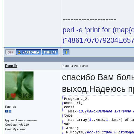
--------------------
perl -e 'print for (map{
("4861707079204E65772
Rom1k
30.04.2007 3:31
спасибо Вам бол
выход.Надеюсь пр
Program
uses
Пионер
const
  Nmax=
10
;
{Максимальное значение 
type
  mas=
array
[
1
..Nmax,
1
..Nmax] 
of
Группа: Пользователи
var
Сообщений: 119
 A:mas;

Пол: Мужской
 N,M:byte;
{Кол-во строк и столбцо