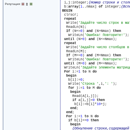
 i,j:integer;
{Номер строки и стол
Репутация:
0
 b:
array
[
1
..nmax] 
of
 integer;
{Всп
BEGIN
 clrscr;

repeat
  Write(
'Задайте число строк в ма
  ReadLn(N);

If
 (N<=
0
) 
and
 (N>Nmax) 
then
   WriteLn(
'Ошибка! Повторите!'
);

until
 (N>
0
) 
and
 (N<=Nmax);

repeat
  Write(
'Задайте число столбцов в
  ReadLn(M);

If
 (M<=
0
) 
and
 (M>Nmax) 
then
   WriteLn(
'Ошибка! Повторите!'
);

until
 (M>
0
) 
and
 (M<=Nmax);

 WriteLn(
'Задайте элементы матриц
For
 i:=
1
to
 N 
do
begin
   b[i]:=
0
;

   Write(
'Строка '
,i,
': '
);

for
 j:=
1
to
 M 
do
begin
     Read(A[i,j]);

if
 a[i,j]=
0
then
      b[i]:=b[i]*
10
+j;

end
;

end
;

For
 i:=
1
to
 N 
do
if
 b[i]<>
0
then
begin
{Обнуление строки,содержащей