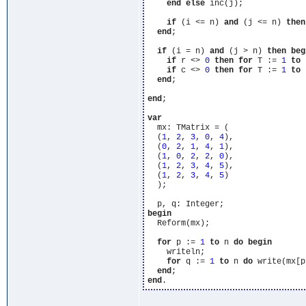
end
else
 inc(j);

if
 (i <= n) 
and
 (j <= n) 
then
end
;

if
 (i = n) 
and
 (j > n) 
then
beg
if
 r <> 
0
then
for
 T := 
1
to
 
if
 c <> 
0
then
for
 T := 
1
to
 
end
;

end
;

var
  mx: TMatrix = (

  (
1
, 
2
, 
3
, 
0
, 
4
),

  (
0
, 
2
, 
1
, 
4
, 
1
),

  (
1
, 
0
, 
2
, 
2
, 
0
),

  (
1
, 
2
, 
3
, 
4
, 
5
),

  (
1
, 
2
, 
3
, 
4
, 
5
)

  );

begin
  Reform(mx);

for
 p := 
1
to
 n 
do
begin
    writeln;

for
 q := 
1
to
 n 
do
 write(mx[p
end
end