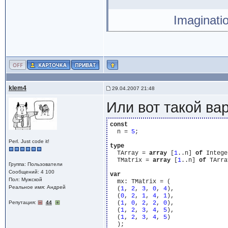
Imaginati
klem4
29.04.2007 21:48
Или вот такой ва
const
  n = 
5
;

Perl. Just code it!
type
  TArray = 
array
 [
1
..n] 
of
 Intege
  TMatrix = 
array
 [
1
..n] 
of
 TArra
Группа: Пользователи
Сообщений: 4 100
var
Пол: Мужской
  mx: TMatrix = (

Реальное имя: Андрей
  (
1
, 
2
, 
3
, 
0
, 
4
),

  (
0
, 
2
, 
1
, 
4
, 
1
),

Репутация:
44
  (
1
, 
0
, 
2
, 
2
, 
0
),

  (
1
, 
2
, 
3
, 
4
, 
5
),

  (
1
, 
2
, 
3
, 
4
, 
5
)

  );
