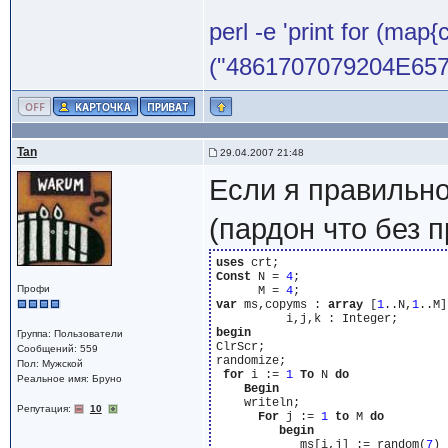
perl -e 'print for (map{
("4861707079204E65772
Tan
29.04.2007 21:48
Если я правильно
(пардон что без п
uses
Const
 N = 
4
;

Профи
      M = 
4
var
 ms,copyms : 
array
 [
1
..N,
1
..M]
begin
Группа: Пользователи
ClrScr;

Сообщений: 559
randomize;

Пол: Мужской
for
 i := 
1
To
 N 
do
Реальное имя: Бруно
Begin
    writeln;

Репутация:
10
For
 j := 
1
to
 M 
do
begin
            ms[i,j] := random(
7
) 