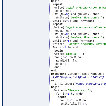
begin
repeat
  Write(
'Задайте число строк в ма
  ReadLn(N);

If
 (N<=
0
) 
and
 (N>Nmax) 
then
   WriteLn(
'Ошибка! Повторите!'
);

until
 (N>
0
) 
and
 (N<=Nmax);

repeat
  Write(
'Задайте число столбцов в
  ReadLn(M);

If
 (M<=
0
) 
and
 (M>Nmax) 
then
   WriteLn(
'Ошибка! Повторите!'
);

until
 (M>
0
) 
and
 (M<=Nmax);

 WriteLn(
'Задайте элементы матриц
For
 i:=
1
to
 N 
do
begin
  Write(
'Строка: '
);

for
 j:=
1
to
 M 
do
   Read(A[i,j]);

  ReadLn;

end
end
procedure
{A-матрица,N,M-строка и столбец}
var
  i,j:integer;
{Номер очередного э
begin
  WriteLn(
'Результат: '
);

for
 i:=
1
to
 N 
do
begin
for
 J:=
1
to
 M 
do
      Write(a[i,j]:
4
);
