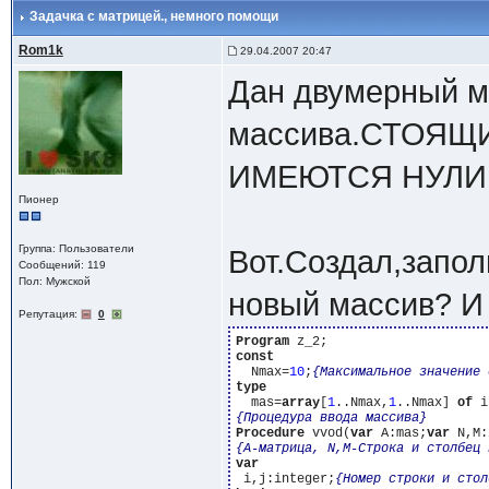
Задачка с матрицей.
, немного помощи
Rom1k
29.04.2007 20:47
Дан двумерный м
массива.СТОЯЩ
ИМЕЮТСЯ НУЛИ
Пионер
Группа: Пользователи
Вот.Создал,запол
Сообщений: 119
Пол: Мужской
новый массив? И 
Репутация:
0
Program
const
  Nmax=
10
;
{Максимальное значение 
type
  mas=
array
[
1
..Nmax,
1
..Nmax] 
of
{Процедура ввода массива}
Procedure
 vvod(
var
 A:mas;
var
{A-матрица, N,M-Строка и столбец 
var
 i,j:integer;
{Номер строки и стол