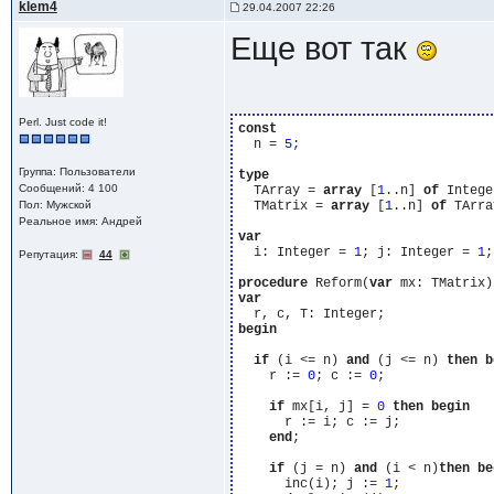
klem4
29.04.2007 22:26
Еще вот так
Perl. Just code it!
const
  n = 
5
;

Группа: Пользователи
type
Сообщений: 4 100
  TArray = 
array
 [
1
..n] 
of
 Intege
Пол: Мужской
  TMatrix = 
array
 [
1
..n] 
of
 TArra
Реальное имя: Андрей
var
  i: Integer = 
1
; j: Integer = 
1
;

Репутация:
44
procedure
 Reform(
var
var
begin
if
 (i <= n) 
and
 (j <= n) 
then
b
    r := 
0
; c := 
0
;

if
 mx[i, j] = 
0
then
begin
      r := i; c := j;

end
;

if
 (j = n) 
and
 (i < n)
then
be
      inc(i); j := 
1
;
