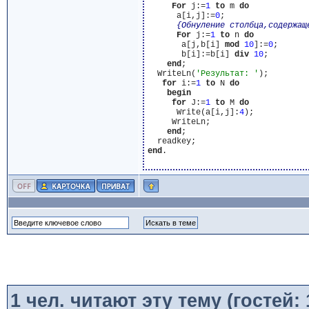
For
 j:=
1
to
 m 
do
      a[i,j]:=
0
;

{Обнуление столбца,содержащ
For
 j:=
1
to
 n 
do
       a[j,b[i] 
mod
10
]:=
0
;

       b[i]:=b[i] 
div
10
;

end
;

  WriteLn(
'Результат: '
);

for
 i:=
1
to
 N 
do
begin
for
 J:=
1
to
 M 
do
      Write(a[i,j]:
4
);

     WriteLn;

end
;

end
.

1
чел. читают эту тему (гостей: