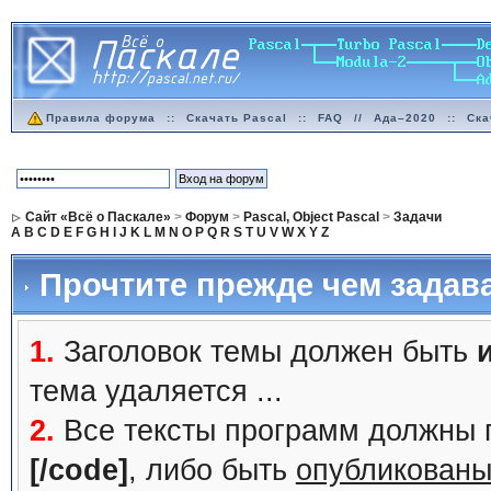
Правила форума
::
Скачать Pascal
::
FAQ
//
Ада–2020
::
Ска
Сайт «Всё о Паскале»
>
Форум
>
Pascal, Object Pascal
>
Задачи
A
B
C
D
E
F
G
H
I
J
K
L
M
N
O
P
Q
R
S
T
U
V
W
X
Y
Z
Прочтите прежде чем задав
1.
Заголовок темы должен быть
тема удаляется ...
2.
Все тексты программ должны 
[/code]
, либо быть
опубликованы