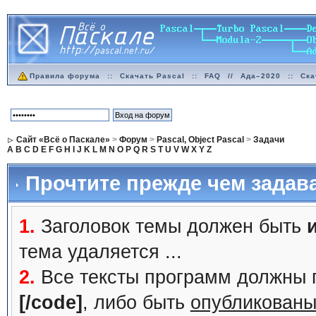
Правила форума
::
Скачать Pascal
::
FAQ
//
Ада–2020
::
Ска
Сайт «Всё о Паскале»
>
Форум
>
Pascal, Object Pascal
>
Задачи
A
B
C
D
E
F
G
H
I
J
K
L
M
N
O
P
Q
R
S
T
U
V
W
X
Y
Z
Прочтите прежде чем задав
1.
Заголовок темы должен быть
тема удаляется ...
2.
Все тексты программ должны 
[/code]
, либо быть
опубликованы