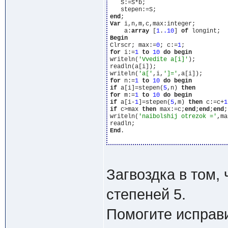
   S:=S*b;

end
Var
 i,n,m,c,max:integer;

    a:
array
 [
1
.
.10
] 
of
Begin
Clrscr; max:=
0
; c:=
1
for
 i:=
1
to
10
do
begin
writeln(
'Vvedite a[i]'
);

readln(a[i]);

writeln(
'a['
,i,
']='
for
 n:=
1
to
10
do
begin
if
 a[i]=stepen(
5
,n) 
then
for
 m:=
1
to
10
do
begin
if
 a[i-
1
]=stepen(
5
,m) 
then
 c:=c+
1
if
 c>max 
then
 max:=c;
end
;
end
;
end
;

writeln(
'naibolshij otrezok ='
,ma
End
.

Загвоздка в том,
степеней 5.
Помогите исправ