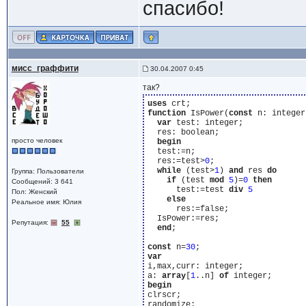
спасибо!
мисс_граффити
30.04.2007 0:45
так?
uses
function
 IsPower(
const
 n: integer
var
 test: integer;

  res: boolean;

просто человек
begin
  test:=n;

  res:=test>
0
;

while
 (test>
1
) 
and
 res 
do
Группа: Пользователи
if
 (test 
mod
5
)=
0
then
Сообщений: 3 641
      test:=test 
div
5
Пол: Женский
else
Реальное имя: Юлия
      res:=false;

  IsPower:=res;

Репутация:
55
end
;

const
 n=
30
var
i,max,curr: integer;

a: 
array
[
1
..n] 
of
begin
clrscr;

randomize;
