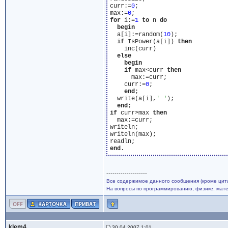
curr:=
0
;

max:=
0
for
 i:=
1
to
 n 
do
begin
  a[i]:=random(
10
);

if
 IsPower(a[i]) 
then
    inc(curr)

else
begin
if
 max<curr 
then
      max:=curr;

    curr:=
0
;

end
;

  write(a[i],
' '
);

end
if
 curr>max 
then
  max:=curr;

writeln;

writeln(max);

end
--------------------
Все содержимое данного сообщения (кроме цита
На вопросы по программированию, физике, матем
klem4
30.04.2007 1:01