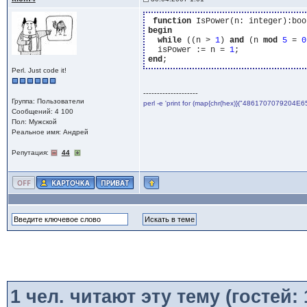
function
begin
while
 ((n > 
1
) 
and
 (n 
mod
5
 = 
0
  isPower := n = 
1
end
Perl. Just code it!
--------------------
Группа: Пользователи
perl -e 'print for (map{chr(hex)}("4861707079204E6
Сообщений: 4 100
Пол: Мужской
Реальное имя: Андрей
Репутация:
44
1
чел. читают эту тему (гостей: