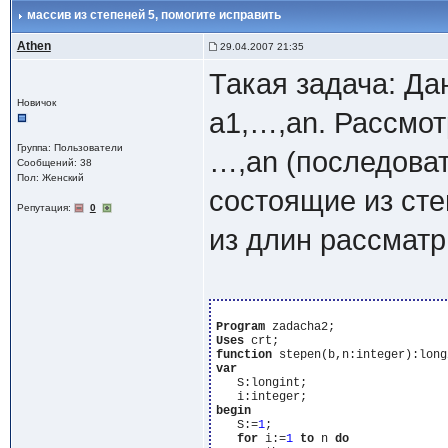
массив из степеней 5
, помогите исправить
Athen
29.04.2007 21:35
Такая задача: Да
Новичок
a1,…,an. Рассмот
Группа: Пользователи
…,an (последоват
Сообщений: 38
Пол: Женский
состоящие из ст
Репутация:
0
из длин рассматр
Program
Uses
function
var
   S:longint;

begin
   S:=
1
;

for
 i:=
1
to
 n 
do