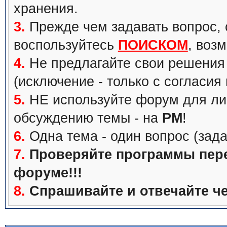
хранения.
3.
Прежде чем задавать вопрос, с
воспользуйтесь
ПОИСКОМ
, воз
4.
Не предлагайте свои решения 
(исключение - только с согласия
5.
НЕ используйте форум для ли
обсуждению темы - на
PM
!
6.
Одна тема - один вопрос (зада
7.
Проверяйте программы перед
форуме!!!
8.
Спрашивайте и отвечайте че