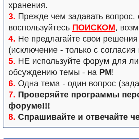
хранения.
3.
Прежде чем задавать вопрос, с
воспользуйтесь
ПОИСКОМ
, воз
4.
Не предлагайте свои решения 
(исключение - только с согласия
5.
НЕ используйте форум для ли
обсуждению темы - на
PM
!
6.
Одна тема - один вопрос (зада
7.
Проверяйте программы перед
форуме!!!
8.
Спрашивайте и отвечайте че