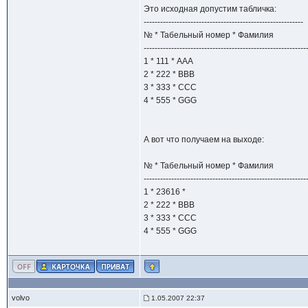
Это исходная допустим табличка:
----------------------------------------------------------
№ * Табельный номер * Фамилия
-----------------------------------------------------------
1 * 111 * AAA
2 * 222 * BBB
3 * 333 * CCC
4 * 555 * GGG
А вот что получаем на выходе:
№ * Табельный номер * Фамилия
-----------------------------------------------------------
1 * 23616 *
2 * 222 * BBB
3 * 333 * CCC
4 * 555 * GGG
volvo
1.05.2007 22:37