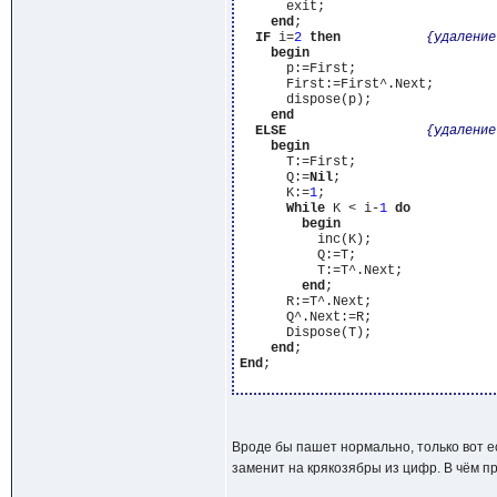
      exit;

end
;

IF
 i=
2
then
{удаление
begin
      p:=First;

      First:=First^.Next;

      dispose(p);

end
ELSE
{удаление
begin
      T:=First;

      Q:=
Nil
;

      K:=
1
;

While
 K < i-
1
do
begin
          inc(K);

          Q:=T;

          T:=T^.Next;

end
;

      R:=T^.Next;

      Q^.Next:=R;

      Dispose(T);

end
End
;

Вроде бы пашет нормально, только вот ес
заменит на крякозябры из цифр. В чём 