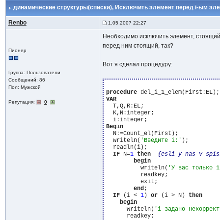
динамические структуры(списки)
, Исключить элемент перед i-ым эл
Renbo
1.05.2007 22:27
Необходимо исключить элемент, стоящий 
перед ним стоящий, так?
Пионер
Вот я сделал процедуру:
Группа: Пользователи
Сообщений: 86
Пол: Мужской
procedure
VAR
Репутация:
0
  T,Q,R:EL;

  K,N:integer;

Begin
  N:=Count_el(First);

  writeln(
'Введите i:'
);

  readln(i);

IF
 N=
1
then
{esli y nas v spis
begin
          writeln(
'У вас только 1
          readkey;

          exit;

end
;

IF
 (i < 
1
) 
or
 (i > N) 
then
begin
      writeln(
'i задано некоррект
      readkey;
