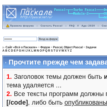
Правила форума
::
Скачать Pascal
::
FAQ
//
Ада–2020
::
Ска
Сайт «Всё о Паскале»
>
Форум
>
Pascal, Object Pascal
>
Задачи
A
B
C
D
E
F
G
H
I
J
K
L
M
N
O
P
Q
R
S
T
U
V
W
X
Y
Z
Прочтите прежде чем задав
1.
Заголовок темы должен быть
тема удаляется ...
2.
Все тексты программ должны 
[/code]
, либо быть
опубликованы