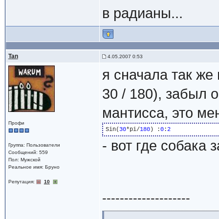
в радианы...
Tan
4.05.2007 0:53
я сначала так же 
30 / 180), забыл 
мантисса, это ме
Профи
Sin(
30
*pi/
180
) :
0
:
2
- вот где собака 
Группа: Пользователи
Сообщений: 559
Пол: Мужской
Реальное имя: Бруно
Репутация:
10
--------------------