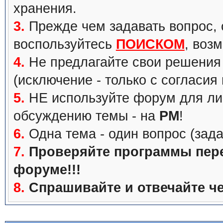
хранения.
3.
Прежде чем задавать вопрос, с
воспользуйтесь
ПОИСКОМ
, воз
4.
Не предлагайте свои решения 
(исключение - только с согласия
5.
НЕ используйте форум для ли
обсуждению темы - на
PM
!
6.
Одна тема - один вопрос (зада
7.
Проверяйте программы перед
форуме!!!
8.
Спрашивайте и отвечайте че