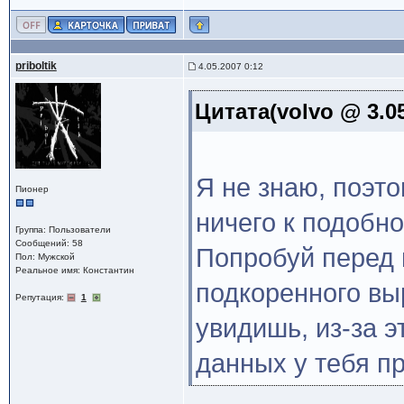
priboltik
4.05.2007 0:12
Цитата(volvo @ 3.05
Я не знаю, поэт
Пионер
ничего к подобно
Группа: Пользователи
Сообщений: 58
Попробуй перед 
Пол: Мужской
Реальное имя: Константин
подкоренного вы
Репутация:
1
увидишь, из-за эт
данных у тебя пр