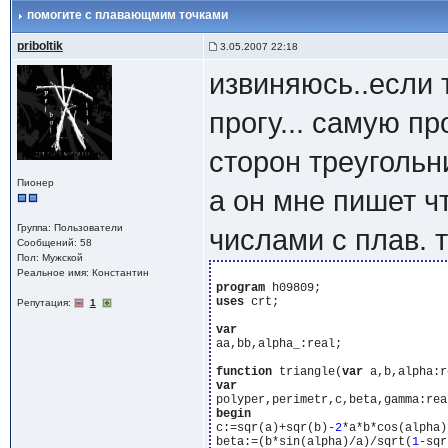
помогите с плавающмим точками
priboltik
3.05.2007 22:18
извиняюсь..если 
прогу... самую п
сторон треугольн
Пионер
а он мне пишет ч
Группа: Пользователи
числами с плав. 
Сообщений: 58
Пол: Мужской
Реальное имя: Константин
program
uses
 crt;

Репутация:
1
var
aa,bb,alpha_:real;

function
 triangle(
var
var
begin
c:=sqr(a)+sqr(b)-
2
*a*b*cos(alpha);
beta:=(b*sin(alpha)/a)/sqrt(
1
-sqr