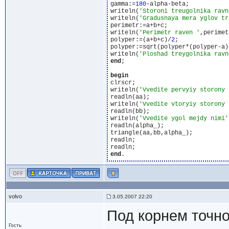
gamma:=
180
-alpha-beta;

writeln(
'Storoni treugolnika ravn
writeln(
'Gradusnaya mera yglov tr
perimetr:=a+b+c;

writeln(
'Perimetr raven '
,perimet
polyper:=(a+b+c)/
2
;

polyper:=sqrt(polyper*(polyper-a)
writeln(
'Ploshad treygolnika ravn
end
;

begin
clrscr;

writeln(
'Vvedite pervyiy storony 
readln(aa);

writeln(
'Vvedite vtoryiy storony 
readln(bb);

writeln(
'Vvedite ygol mejdy nimi'
readln(alpha_);

triangle(aa,bb,alpha_);

readln;

end
volvo
3.05.2007 22:20
Под корнем точн
Гость