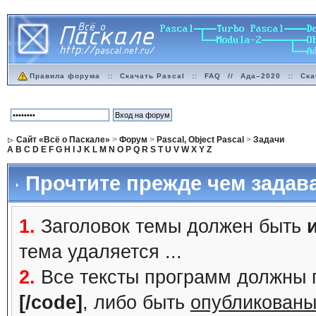
Правила форума
::
Скачать Pascal
::
FAQ
//
Ада–2020
::
Ска
Сайт «Всё о Паскале»
>
Форум
>
Pascal, Object Pascal
>
Задачи
A
B
C
D
E
F
G
H
I
J
K
L
M
N
O
P
Q
R
S
T
U
V
W
X
Y
Z
Прочтите прежде чем задав
1.
Заголовок темы должен быть
тема удаляется ...
2.
Все тексты программ должны 
[/code]
, либо быть
опубликованы