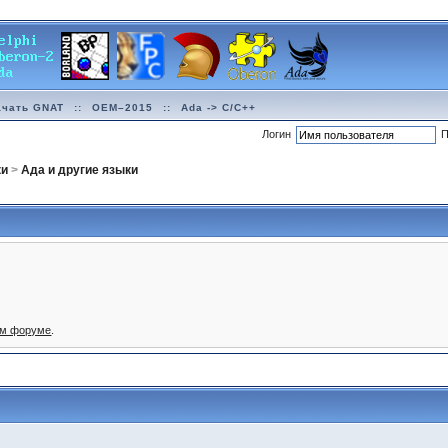
ачать GNAT
::
OEM–2015
::
Ada -> C/C++
Логин
П
ки
>
Ада и другие языки
ом форуме
.