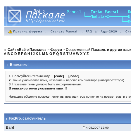
Правила форума
::
Скачать Pascal
::
FAQ
//
Ада–2020
::
Ск
Сайт «Всё о Паскале»
>
Форум
>
Современный Паскаль и другие язы
A
B
C
D
E
F
G
H
I
J
K
L
M
N
O
P
Q
R
S
T
U
V
W
X
Y
Z
Внимание!
1.
Пользуйтесь тегами кода. -
[code]
...
[/code]
2.
Точно указывайте язык, название и версию компилятора (интерпретатора).
3.
Название темы должно быть информативным.
В
описании
темы указываем язык!!!
Наладить общение поможет, если вы
подпишитесь по почте на новые темы в эт
FoxPro
, самоучитель
Bard
4.05.2007 12:00