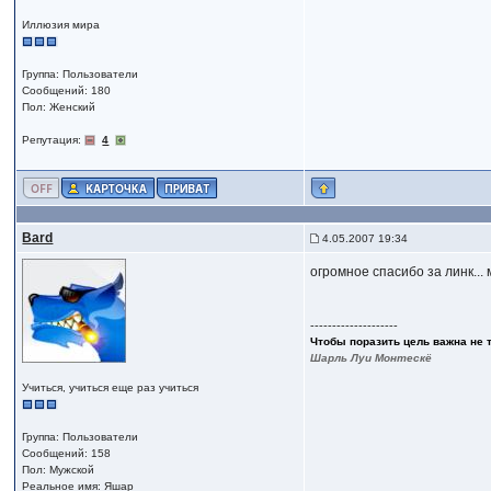
Иллюзия мира
Группа: Пользователи
Сообщений: 180
Пол: Женский
Репутация:
4
Bard
4.05.2007 19:34
огромное спасибо за линк..
--------------------
Чтобы поразить цель важна не 
Шарль Луи Монтескё
Учиться, учиться еще раз учиться
Группа: Пользователи
Сообщений: 158
Пол: Мужской
Реальное имя: Яшар