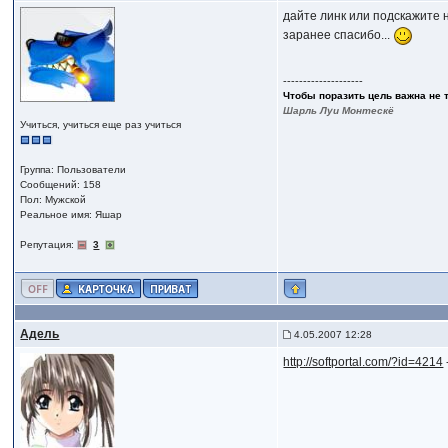
дайте линк или подскажите 
заранее спасибо...
--------------------
Чтобы поразить цель важна не 
Шарль Луи Монтескё
Учиться, учиться еще раз учиться
Группа: Пользователи
Сообщений: 158
Пол: Мужской
Реальное имя: Яшар
Репутация:
3
Адель
4.05.2007 12:28
http://softportal.com/?id=4214