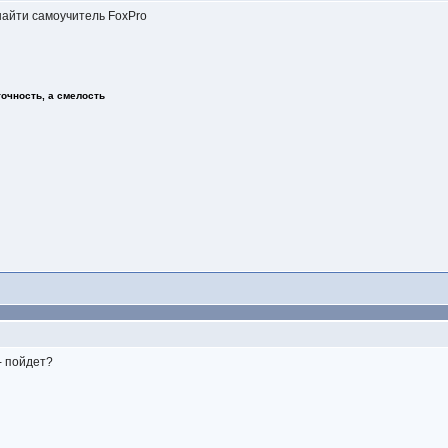
найти самоучитель FoxPro
точность, а смелость
- пойдет?