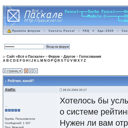
Правила форума
::
Скачать Pascal
::
FAQ
//
Ада–2020
::
Ска
Сайт «Всё о Паскале»
>
Форум
>
Другое
>
Голосования
A
B
C
D
E
F
G
H
I
J
K
L
M
N
O
P
Q
R
S
T
U
V
W
X
Y
Z
2 страниц
1
2
>
Рейтинг
, какой?
AlaRic
28.02.2004 20:17
Хотелось бы усл
...
о системе рейтин
Группа: Пользователи
Нужен ли вам от
Сообщений: 1 347
Пол: Мужской