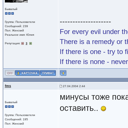
Бывалый
--------------------
Группа: Пользователи
Сообщений: 239
For every evil under t
Пол: Женский
Реальное имя: Юлия
There is a remedy or t
Репутация:
3
If there is one - try to f
If there is none - never
fms
27.04.2004 2:44
минусы тоже пока
Бывалый
оставить..
Группа: Пользователи
Сообщений: 195
Пол: Женский