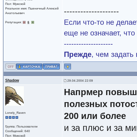
Пол: Мужской
Реальное имя: Пшеничный Алексей
--------------------
Анатольевич
Если что-то не делае
Репутация:
6
еще не означает, что
--------------------
Прежде
, чем задать
Shadow
29.04.2004 22:09
Напрмер повышат
полезных потос
Lonely_Raven
200 или более
и за плюс и за м
Группа: Пользователи
Сообщений: 640
Пол: Мужской