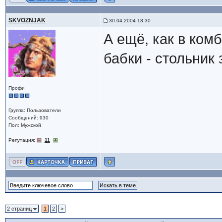
SKVOZNJAK
30.04.2004 18:30
А ещё, как в ком
бабки - стольник
Профи
Группа: Пользователи
Сообщений: 930
Пол: Мужской
Репутация:
11
2 страниц
1
2
>