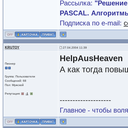
Рассылка:
"Решение
PASCAL. Алгоритмы
Подписка по e-mail:
c
KRUTOY
27.04.2004 11:39
HelpAusHeaven
Пионер
А как тогда повы
Группа: Пользователи
Сообщений: 68
Пол: Мужской
Репутация:
-1
--------------------
Главное - чтобы воля