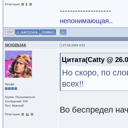
Репутация:
0
--------------------
непонимающая..
SKVOZNJAK
27.04.2004 4:52
Цитата(Catty @ 26.0
Но скоро, по сло
всех!!
Профи
Группа: Пользователи
Сообщений: 930
Пол: Мужской
Во беспредел нач
Репутация:
11