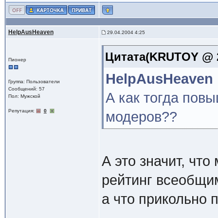
HelpAusHeaven
29.04.2004 4:25
Цитата(KRUTOY @ 27
Пионер
HelpAusHeaven
Группа: Пользователи
Сообщений: 57
А как тогда повы
Пол: Мужской
Репутация:
0
модеров??
А это значит, чт
рейтинг всеобщи
а что прикольно 