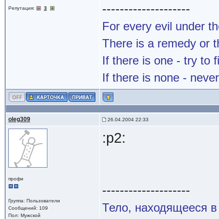
--------------------
Репутация:
3
For every evil under t
There is a remedy or t
If there is one - try to f
If there is none - never
oleg309
26.04.2004 22:33
:p2:
профи
--------------------
Группа: Пользователи
Тело, находящееся в
Сообщений: 109
Пол: Мужской