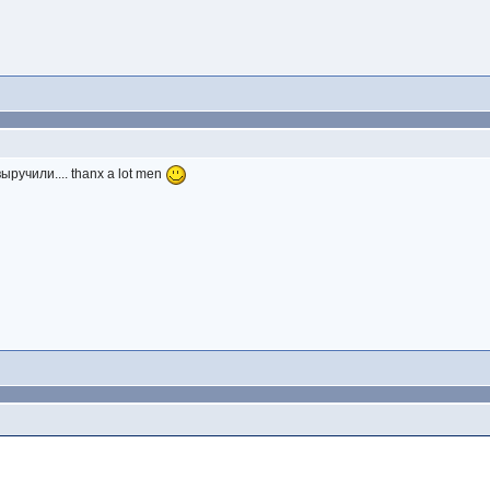
ыручили.... thanx a lot men