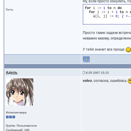
Ну, если просто обнулить, т
for
 i := 
1
to
 n 
do
Гость
for
 j := i + 
1
to
 n 
    a[i, j] := 
0
; 
{ <-
Просто такие задачи встреча
неважно какому, определенно
У тебя значит все проще
Адель
6.05.2007 15:13
volvo
, согласна, ошиблась
Иллюзия мира
Группа: Пользователи
Сообщений: 180