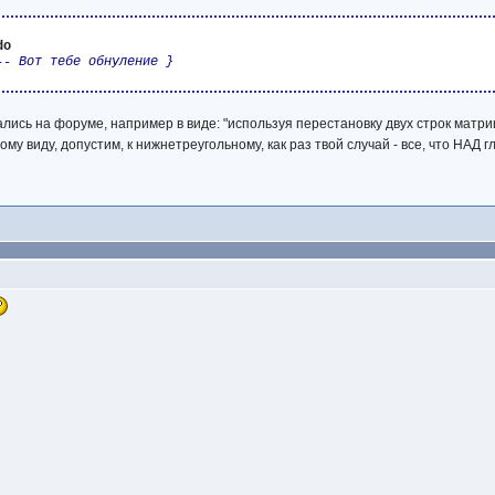
о
do
-- Вот тебе обнуление }
лись на форуме, например в виде: "используя перестановку двух строк матри
му виду, допустим, к нижнетреугольному, как раз твой случай - все, что НАД гл