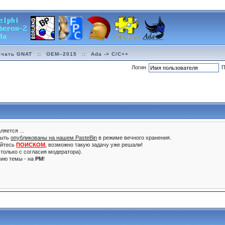
ачать GNAT
::
OEM–2015
::
Ada -> C/C++
Логин
П
ляется ...
быть
опубликованы на нашем PasteBin
в режиме вечного хранения.
уйтесь
ПОИСКОМ
, возможно такую задачу уже решали!
только с согласия модератора).
нию темы - на
PM
!