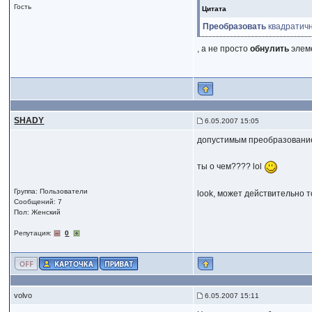
Гость
Цитата
Преобразовать
квадратичн
, а не просто
обнулить
элеме
SHADY
6.05.2007 15:05
допустимым преобразовани
ты о чем???? lol
Группа: Пользователи
look, может действительно то
Сообщений: 7
Пол: Женский
Репутация:
0
volvo
6.05.2007 15:11