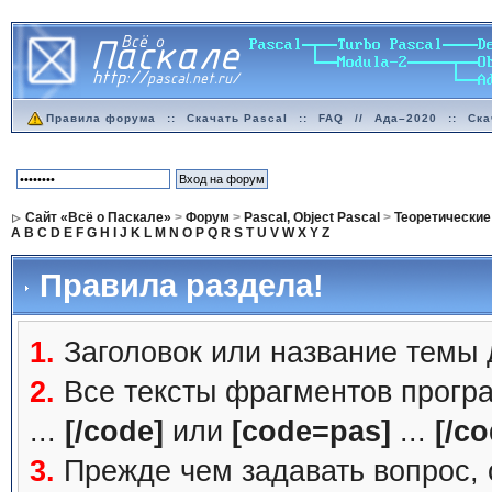
Правила форума
::
Скачать Pascal
::
FAQ
//
Ада–2020
::
Ска
Сайт «Всё о Паскале»
>
Форум
>
Pascal, Object Pascal
>
Теоретические
A
B
C
D
E
F
G
H
I
J
K
L
M
N
O
P
Q
R
S
T
U
V
W
X
Y
Z
Правила раздела!
1.
Заголовок или название темы
2.
Все тексты фрагментов прогр
...
[/code]
или
[code=pas]
...
[/co
3.
Прежде чем задавать вопрос, с