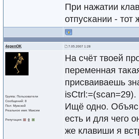
При нажатии клав
отпускании - тот 
4epenOK
7.05.2007 1:28
На счёт твоей пр
переменная такая
присваиваешь зна
isCtrl:=(scan=29).
Группа: Пользователи
Сообщений: 8
Ищё одно. Объяс
Пол: Мужской
Реальное имя: Максим
есть и для чего 
Репутация:
0
же клавиши я вс