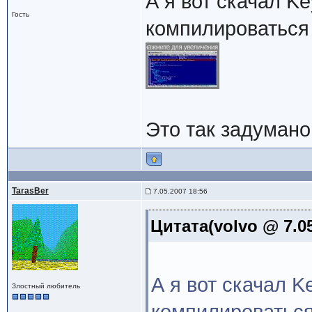
А я вот скачал K
Гость
компилироваться 
Это так задумано
TarasBer
7.05.2007 18:56
Цитата(volvo @ 7.05
А я вот скачал 
Злостный любитель