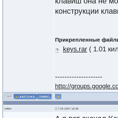
клавиш она не мо
конструкции клав
Прикрепленные файл
keys.rar
( 1.01 ки
--------------------
http://groups.google.
volvo
7.05.2007 18:38