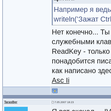
Например я ведь 
writeln('Зажат Ctrl
Нет конечно... Т
служебными клавиш
ReadKey - только
понадобится писа
как написано зде
Asc Ii
TarasBer
7.05.2007 18:23