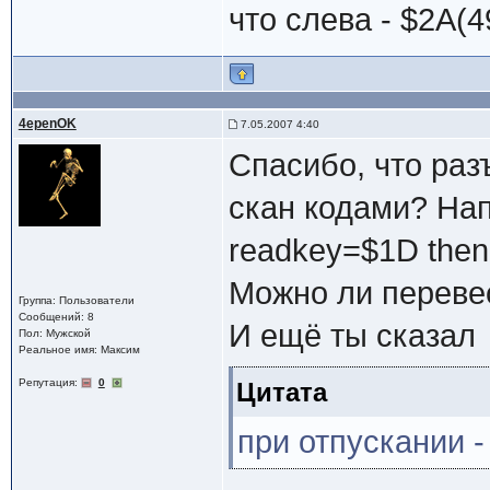
что слева - $2A(4
4epenOK
7.05.2007 4:40
Спасибо, что разъ
скан кодами? Нап
readkey=$1D then w
Можно ли перевес
Группа: Пользователи
Сообщений: 8
И ещё ты сказал
Пол: Мужской
Реальное имя: Максим
Репутация:
0
Цитата
при отпускании -