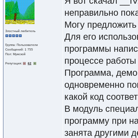
Я вот скачал __IV
неправильно пока
Могу предложить
Злостный любитель
Для его использо
Группа: Пользователи
программы написат
Сообщений: 1 755
Пол: Мужской
процессе работы
Репутация:
62
Программа, демо
одновременно по
какой код соответ
В модуль специа
программу при н
занята другими д