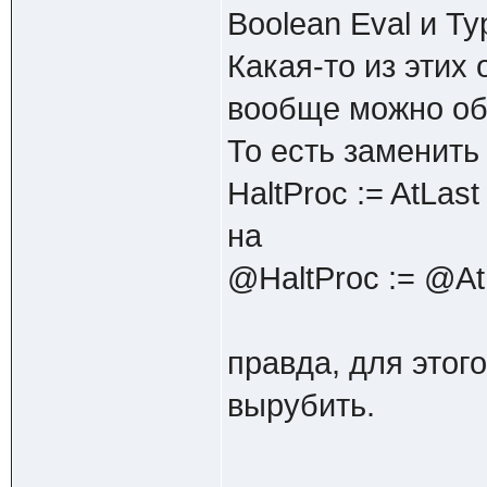
Boolean Eval и T
Какая-то из этих
вообще можно об
То есть заменить
HaltProc := AtLast
на
@HaltProc := @At
правда, для этог
вырубить.