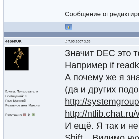
Сообщение отредактир
4epenOK
7.05.2007 3:59
Значит DEC это т
Например if readk
А почему же я зна
(да и других подо
Группа: Пользователи
Сообщений: 8
http://systemgrou
Пол: Мужской
Реальное имя: Максим
http://ntlib.chat.r
Репутация:
0
И ещё. Я так и не
Shift... Видимо 