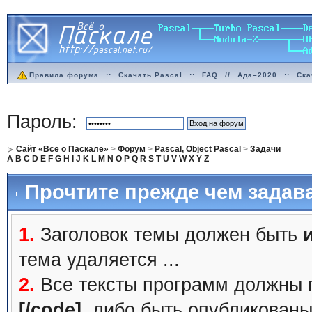
Правила форума
::
Скачать Pascal
::
FAQ
//
Ада–2020
::
Ска
Пароль:
Сайт «Всё о Паскале»
>
Форум
>
Pascal, Object Pascal
>
Задачи
A
B
C
D
E
F
G
H
I
J
K
L
M
N
O
P
Q
R
S
T
U
V
W
X
Y
Z
Прочтите прежде чем задав
1.
Заголовок темы должен быть
тема удаляется ...
2.
Все тексты программ должны 
[/code]
, либо быть
опубликованы