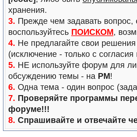
хранения.
3.
Прежде чем задавать вопрос, с
воспользуйтесь
ПОИСКОМ
, воз
4.
Не предлагайте свои решения 
(исключение - только с согласия
5.
НЕ используйте форум для ли
обсуждению темы - на
PM
!
6.
Одна тема - один вопрос (зада
7.
Проверяйте программы перед
форуме!!!
8.
Спрашивайте и отвечайте че