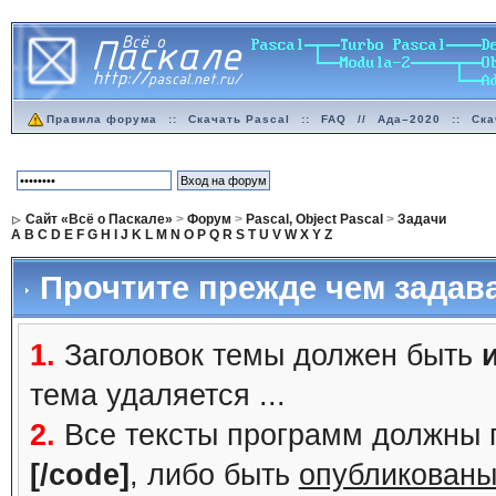
Правила форума
::
Скачать Pascal
::
FAQ
//
Ада–2020
::
Ска
Сайт «Всё о Паскале»
>
Форум
>
Pascal, Object Pascal
>
Задачи
A
B
C
D
E
F
G
H
I
J
K
L
M
N
O
P
Q
R
S
T
U
V
W
X
Y
Z
Прочтите прежде чем задав
1.
Заголовок темы должен быть
тема удаляется ...
2.
Все тексты программ должны 
[/code]
, либо быть
опубликованы