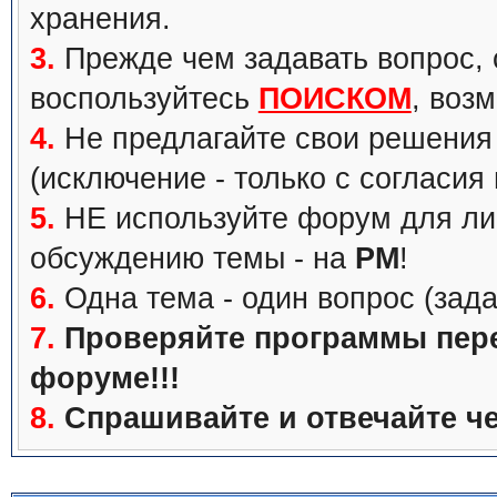
хранения.
3.
Прежде чем задавать вопрос, с
воспользуйтесь
ПОИСКОМ
, воз
4.
Не предлагайте свои решения 
(исключение - только с согласия
5.
НЕ используйте форум для ли
обсуждению темы - на
PM
!
6.
Одна тема - один вопрос (зада
7.
Проверяйте программы перед
форуме!!!
8.
Спрашивайте и отвечайте че