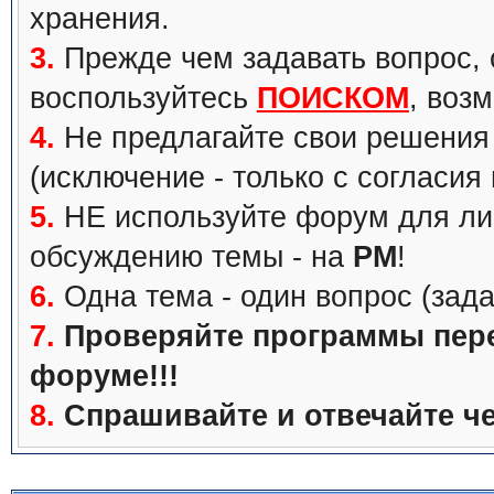
хранения.
3.
Прежде чем задавать вопрос, с
воспользуйтесь
ПОИСКОМ
, воз
4.
Не предлагайте свои решения 
(исключение - только с согласия
5.
НЕ используйте форум для ли
обсуждению темы - на
PM
!
6.
Одна тема - один вопрос (зада
7.
Проверяйте программы перед
форуме!!!
8.
Спрашивайте и отвечайте че