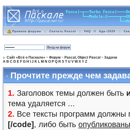
Правила форума
::
Скачать Pascal
::
FAQ
//
Ада–2020
::
Ска
Сайт «Всё о Паскале»
>
Форум
>
Pascal, Object Pascal
>
Задачи
A
B
C
D
E
F
G
H
I
J
K
L
M
N
O
P
Q
R
S
T
U
V
W
X
Y
Z
Прочтите прежде чем задав
1.
Заголовок темы должен быть
тема удаляется ...
2.
Все тексты программ должны 
[/code]
, либо быть
опубликованы