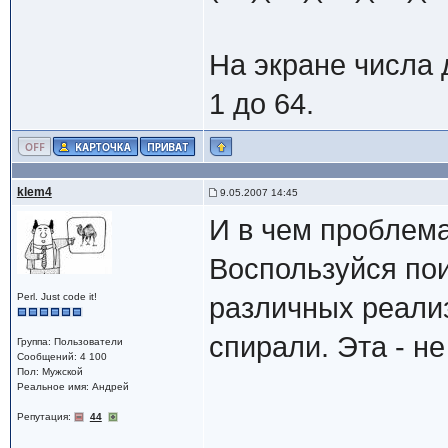
На экране числа 
1 до 64.
klem4
9.05.2007 14:45
И в чем проблема
Воспользуйся по
Perl. Just code it!
различных реали
спирали. Эта - н
Группа: Пользователи
Сообщений: 4 100
Пол: Мужской
Реальное имя: Андрей
Репутация:
44