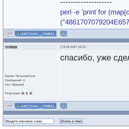
--------------------
perl -e 'print for (map{
("4861707079204E65772
чурмак
9.05.2007 16:13
спасибо, уже сде
Группа: Пользователи
Сообщений: 4
Пол: Мужской
Репутация:
0