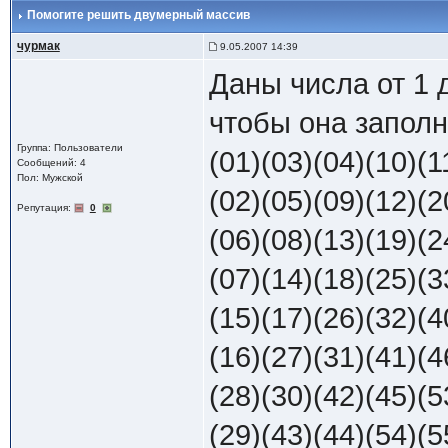
Помогите решить двумерный массив
чурмак
9.05.2007 14:39
Даны числа от 1 
чтобы она заполн
Группа: Пользователи
(01)(03)(04)(10)(1
Сообщений: 4
Пол: Мужской
(02)(05)(09)(12)(2
Репутация:
0
(06)(08)(13)(19)(2
(07)(14)(18)(25)(3
(15)(17)(26)(32)(4
(16)(27)(31)(41)(4
(28)(30)(42)(45)(5
(29)(43)(44)(54)(5