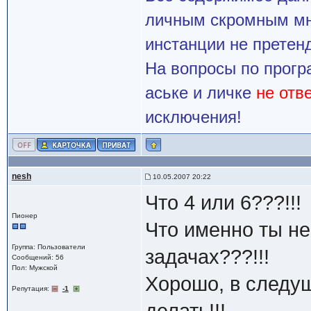
личным скромным мн
инстанции не претенд
На вопросы по прогр
аське и личке
не отв
исключения!
nesh
10.05.2007 20:22
Что 4 или 6???!!!
Пионер
Что именно ты не
Группа: Пользователи
задачах???!!!
Сообщений: 56
Пол: Мужской
Хорошо, в следущ
Репутация:
-1