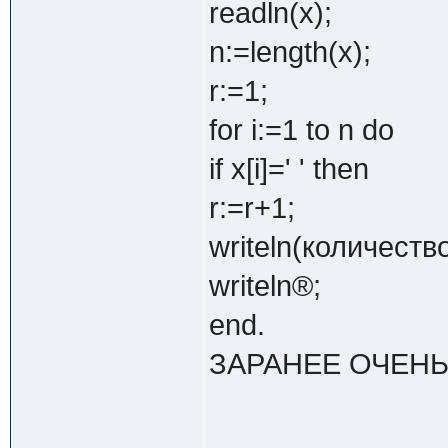
readln(x);
n:=length(x);
r:=1;
for i:=1 to n do
if x[i]=' ' then
r:=r+1;
writeln(количество
writeln®;
end.
ЗАРАНЕЕ ОЧЕНЬ