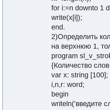
for i:=n downto 1 
write(x[i]);
end.
2)Определить кол
на верхнюю 1, то
program sl_v_stro
{Количество слов
var x: string [100];
i,n,r: word;
begin
writeln('введите сл