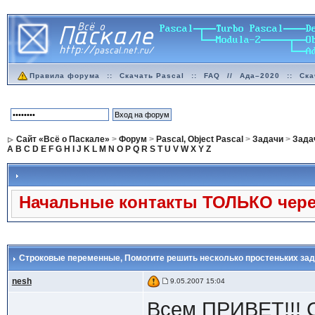
Правила форума
::
Скачать Pascal
::
FAQ
//
Ада–2020
::
Ска
Сайт «Всё о Паскале»
>
Форум
>
Pascal, Object Pascal
>
Задачи
>
Задач
A
B
C
D
E
F
G
H
I
J
K
L
M
N
O
P
Q
R
S
T
U
V
W
X
Y
Z
Начальные контакты ТОЛЬКО через
Строковые переменные
, Помогите решить несколько простеньких зад
nesh
9.05.2007 15:04
Всем ПРИВЕТ!!!