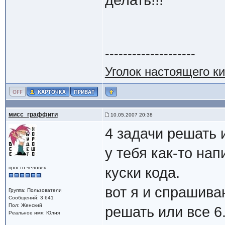
делать!!!
--------------------
Уголок настоящего к
мисс_граффити
10.05.2007 20:38
4 задачи решать 
у тебя как-то нап
просто человек
куски кода.
вот я и спрашива
Группа: Пользователи
Сообщений: 3 641
Пол: Женский
решать или все 6
Реальное имя: Юлия