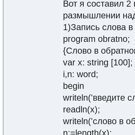
Вот я составил 2
размышлении над
1)Запись слова в
program obratno;
{Слово в обратно
var x: string [100];
i,n: word;
begin
writeln('введите с
readln(x);
writeln('слово в о
n:=length(x);