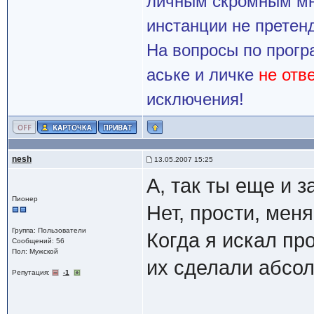
личным скромным мн
инстанции не претенд
На вопросы по прогр
аське и личке
не отв
исключения!
nesh
13.05.2007 15:25
А, так ты еще и з
Пионер
Нет, прости, меня
Группа: Пользователи
Когда я искал пр
Сообщений: 56
Пол: Мужской
их сделали абсол
Репутация:
-1