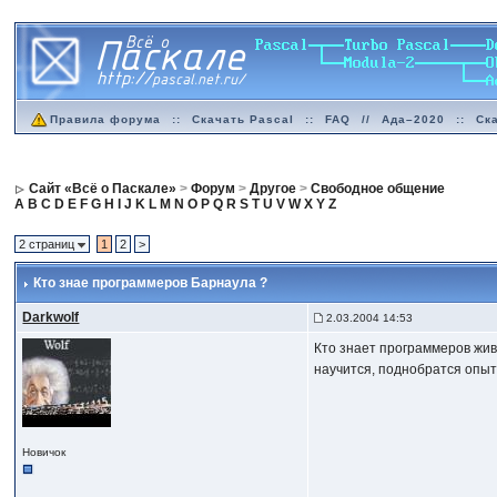
Правила форума
::
Скачать Pascal
::
FAQ
//
Ада–2020
::
Ск
Сайт «Всё о Паскале»
>
Форум
>
Другое
>
Свободное общение
A
B
C
D
E
F
G
H
I
J
K
L
M
N
O
P
Q
R
S
T
U
V
W
X
Y
Z
2 страниц
1
2
>
Кто знае программеров Барнаула ?
Darkwolf
2.03.2004 14:53
Кто знает программеров жив
научится, поднобратся опыта
Новичок