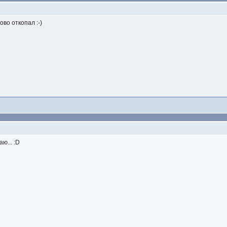
ово откопал :-)
ю... :D