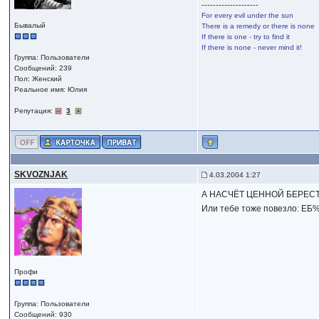
--------------------
For every evil under the sun
Бывалый
There is a remedy or there is none
If there is one - try to find it
If there is none - never mind it!
Группа: Пользователи
Сообщений: 239
Пол: Женский
Реальное имя: Юлия
Репутация:
3
SKVOZNJAK
4.03.2004 1:27
А НАСЧЁТ ЦЕННОЙ БЕРЕС
Или тебе тоже повезло: ЕБ%
Профи
Группа: Пользователи
Сообщений: 930