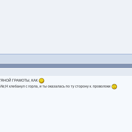
ТЯНОЙ ГРАМОТЫ, КАК
№;Н хлебанул с горла, и ты оказалась по ту сторону к. проволоки