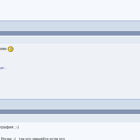
ники
де...
графия. ;-)
Росии :-( , так что звиняйте если что.