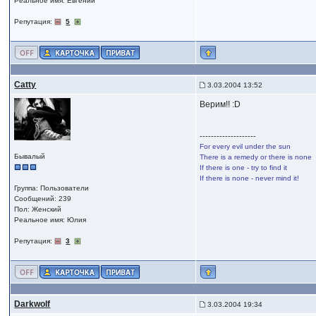
Реальное имя: Евгений
Репутация:
5
Catty
3.03.2004 13:52
Верим!! :D
--------------------
For every evil under the sun
Бывалый
There is a remedy or there is none
If there is one - try to find it
If there is none - never mind it!
Группа: Пользователи
Сообщений: 239
Пол: Женский
Реальное имя: Юлия
Репутация:
3
Darkwolf
3.03.2004 19:34