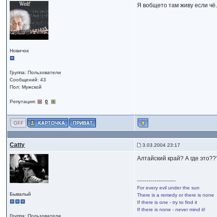
Я вобщето там живу если чё
Новичок
Группа: Пользователи
Сообщений: 43
Пол: Мужской
Репутация:
0
Catty
3.03.2004 23:17
Алтайский край? А где это?
--------------------
For every evil under the sun
Бывалый
There is a remedy or there is none
If there is one - try to find it
If there is none - never mind it!
Группа: Пользователи