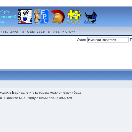
ачать GNAT
::
OEM–2015
::
Ada -> C/C++
Логин
П
ущих в Барнауле и у которых можно чемунибудь
. Скажите мне , хочу с ними познакомится.