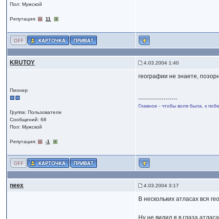
Пол: Мужской
Репутация:
11
KRUTOY
4.03.2004 1:40
географии не знаете, позор
Пионер
--------------------
Главное - чтобы воля была, к побе
Группа: Пользователи
Сообщений: 68
Пол: Мужской
Репутация:
-1
neex
4.03.2004 3:17
В нескольких атласах вся гео
Ну не видил я в глаза атласа 