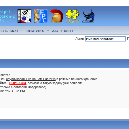
ачать GNAT
::
OEM–2015
::
Ada -> C/C++
Логин
П
ляется ...
быть
опубликованы на нашем PasteBin
в режиме вечного хранения.
уйтесь
ПОИСКОМ
, возможно такую задачу уже решали!
только с согласия модератора).
нию темы - на
PM
!