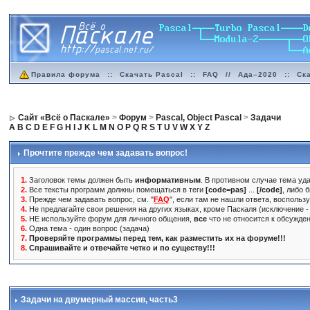
Правила форума
::
Скачать Pascal
::
FAQ
//
Ада–2020
::
Ск
Сайт «Всё о Паскале»
>
Форум
>
Pascal, Object Pascal
>
Задачи
A
B
C
D
E
F
G
H
I
J
K
L
M
N
O
P
Q
R
S
T
U
V
W
X
Y
Z
Прочтите прежде чем задавать вопрос!
1.
Заголовок темы должен быть
информативным
. В противном случае тема уда
2.
Все тексты программ должны помещаться в теги
[code=pas]
...
[/code]
, либо 
3.
Прежде чем задавать вопрос, см. "
FAQ
", если там не нашли ответа, воспольз
4.
Не предлагайте свои решения на других языках, кроме Паскаля (исключение - 
5.
НЕ используйте форум для личного общения,
все
что не относится к обсужде
6.
Одна тема - один вопрос (задача)
7.
Проверяйте программы перед тем, как разместить их на форуме!!!
8.
Спрашивайте и отвечайте четко и по существу!!!
Задачи на двумерный массив
, часть3