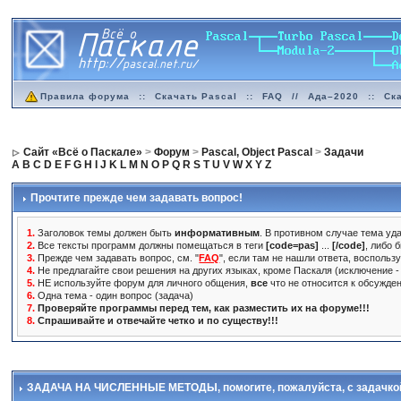
Правила форума
::
Скачать Pascal
::
FAQ
//
Ада–2020
::
Ск
Сайт «Всё о Паскале»
>
Форум
>
Pascal, Object Pascal
>
Задачи
A
B
C
D
E
F
G
H
I
J
K
L
M
N
O
P
Q
R
S
T
U
V
W
X
Y
Z
Прочтите прежде чем задавать вопрос!
1.
Заголовок темы должен быть
информативным
. В противном случае тема уда
2.
Все тексты программ должны помещаться в теги
[code=pas]
...
[/code]
, либо 
3.
Прежде чем задавать вопрос, см. "
FAQ
", если там не нашли ответа, воспольз
4.
Не предлагайте свои решения на других языках, кроме Паскаля (исключение - 
5.
НЕ используйте форум для личного общения,
все
что не относится к обсужде
6.
Одна тема - один вопрос (задача)
7.
Проверяйте программы перед тем, как разместить их на форуме!!!
8.
Спрашивайте и отвечайте четко и по существу!!!
ЗАДАЧА НА ЧИСЛЕННЫЕ МЕТОДЫ
, помогите, пожалуйста, с задачк