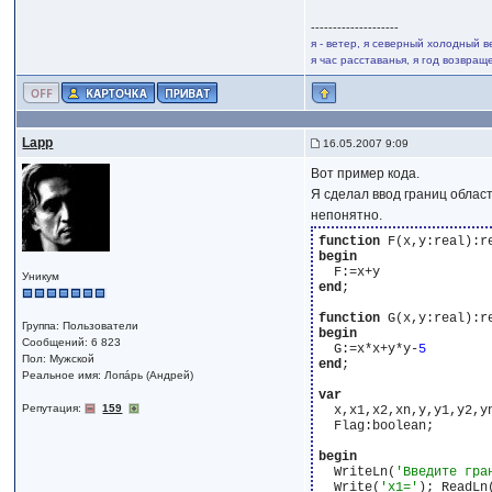
--------------------
я - ветер, я северный холодный в
я час расставанья, я год возвра
Lapp
16.05.2007 9:09
Вот пример кода.
Я сделал ввод границ облас
непонятно.
function
begin
Уникум
end
;

function
Группа: Пользователи
begin
Сообщений: 6 823
  G:=x*x+y*y-
5
Пол: Мужской
end
;

Реальное имя: Лопáрь (Андрей)
var
Репутация:
159
  x,x1,x2,xn,y,y1,y2,yn
  Flag:boolean;

begin
  WriteLn(
'Введите гра
  Write(
'x1='
); ReadLn(