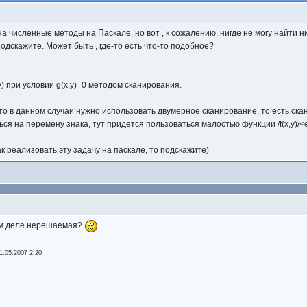
а численные методы на Паскале, но вот , к сожалению, нигде не могу найти н
 подскажите. Может быть , где-то есть что-то подобное?
) при условии g(x,y)=0 методом сканирования.
то в данном случаи нужно использовать двумерное сканирование, то есть скани
я на перемену знака, тут придется пользоваться малостью функции /f(x,y)/<
ак реализовать эту задачу на паскале, то подскажите)
ом деле нерешаемая?
1.05.2007 2:20