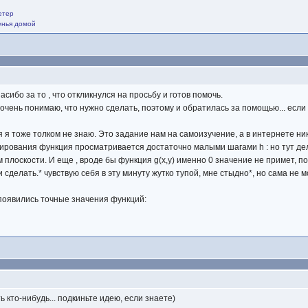
етер
щенья домой
асибо за то , что откликнулся на просьбу и готов помочь.
 очень понимаю, что нужно сделать, поэтому и обратилась за помощью... если
 я тоже толком не знаю. Это задание нам на самоизучение, а в интернете ник
ирования функция просматривается достаточно малыми шагами h : но тут дело 
лоскости. И еще , вроде бы функция g(x,y) именно 0 значение не примет, поэто
 сделать.* чувствую себя в эту минуту жутко тупой, мне стыдно*, но сама не м
появились точные значения функций:
 кто-нибудь... подкиньте идею, если знаете)