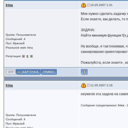
Irina
10.05.2007 1:31
Мне нужно сделать задачку н
Если знаете, как делать, то
ЗАДАЧА:
Группа: Пользователи
Найти минимум функции f(x,y
Сообщений: 4
Пол: Мужской
Ну вообще, я так понимаю, ч
Реальное имя: Irina
сканировании ориентироватьс
Репутация:
0
Пожалуйста, если знаете , к
Irina
11.05.2007 2:18
неужели эта задача на сам
Сообщение отредактировано:
Irina
-
1
Группа: Пользователи
Сообщений: 4
Пол: Мужской
Реальное имя: Irina