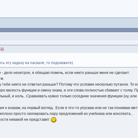
)
ать эту задачу на паскале, то подскажите)
е - дело нехитрое, я обещаю помочь, если никто раньше меня не сделает.
тм.
у тебе никто не ответил раньше? Потому что условие несколько путаное. То е
про малость функции и смену знака, и эти слова полностью сбивают с толку. 
ный, и ноль.. Сравнивать нужно только соседние значения функции (ну, или 
ия к знакам, на первый взгляд.. Если я что-то упускаю или не так понимаю м
неплохо просто скопировать пару предложений из учебника или конспекта...
ости никакой не представит
.