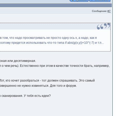
Сообщение
#7
ом, что надо просматривать не просто одну ось x, а надо, как я
ому придется использовать что-то типа if abs(g(x,y))<10^(-7) и т.п...
ерная или десятимерная.
о чем речь). Естественно при этом в качестве точности брать, например,
 Тот, кто хочет разобраться - тот должен спрашивать. Это самый
 совершенно не нужно извиняться. Для того и форум.
ы сканирования. У тебя есть идеи?