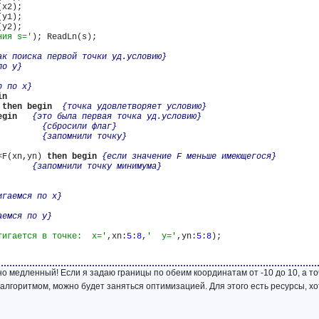
x2);

y1);

y2);

ния s='
); ReadLn(s);

ак поиска первой точки уд.условию}
по y}
о по x}
in
 
then
begin
{точка удовлетворяет условию}
egin
{это была первая точка уд.условию}
         
{сбросили флаг}
         
{запомнили точку}
<F(xn,yn) 
then
begin
{если значение F меньше имеющегося}
       
{запомнили точку минимума}
игаемся по x}
аемся по y}
тигается в точке:  x='
,xn:
5
:
8
,
'  y='
,yn:
5
:
8
);

но медленный! Если я задаю границы по обеим координатам от -10 до 10, а т
алгоритмом, можно будет заняться оптимизацией. Для этого есть ресурсы, хо