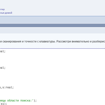
етер
щенья домой
ти сканирования и точности с клавиатуры. Рассмотри внимательно и разберис
,s:real;

ницы области поиска:'
);

x1);
