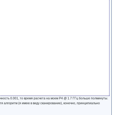
очность 0.001, то время расчета на моем P4 @ 1.7 ГГц больше полминуты.
тя алгоритм (я имею в виду сканирование), конечно, принципиально