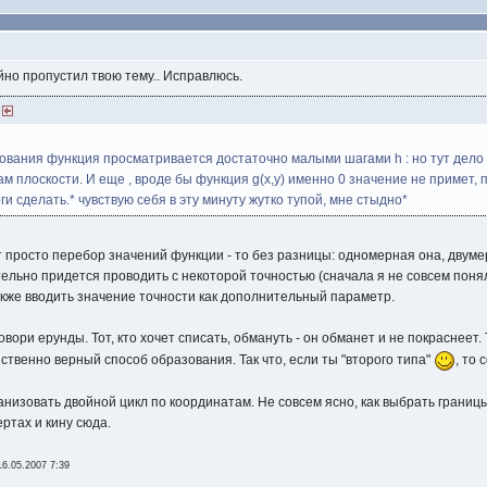
айно пропустил твою тему.. Исправлюсь.
)
ования функция просматривается достаточно малыми шагами h : но тут дело в т
 плоскости. И еще , вроде бы функция g(x,y) именно 0 значение не примет, поэт
ги сделать.* чувствую себя в эту минуту жутко тупой, мне стыдно*
 просто перебор значений функции - то без разницы: одномерная она, двум
льно придется проводить с некоторой точностью (сначала я не совсем понял 
кже вводить значение точности как дополнительный параметр.
овори ерунды. Тот, кто хочет списать, обмануть - он обманет и не покраснеет.
ственно верный способ образования. Так что, если ты "второго типа"
, то
анизовать двойной цикл по координатам. Не совсем ясно, как выбрать границ
ртах и кину сюда.
16.05.2007 7:39