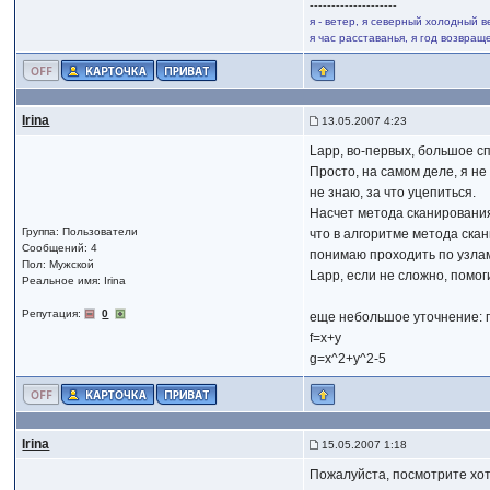
--------------------
я - ветер, я северный холодный в
я час расставанья, я год возвра
Irina
13.05.2007 4:23
Lapp, во-первых, большое сп
Просто, на самом деле, я не
не знаю, за что уцепиться.
Насчет метода сканирования
Группа: Пользователи
что в алгоритме метода скан
Сообщений: 4
понимаю проходить по узлам п
Пол: Мужской
Lapp, если не сложно, помоги
Реальное имя: Irina
Репутация:
0
еще небольшое уточнение: 
f=x+y
g=x^2+y^2-5
Irina
15.05.2007 1:18
Пожалуйста, посмотрите хоть