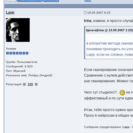
Lapp
16.05.2007 6:23
Irina
, извини, я просто случ
Цитата(Irina @ 13.05.2007 1:23
в алгоритме метода сканир
Уникум
понимаю проходить по узлам
Lapp, если не сложно, помо
Группа: Пользователи
Сообщений: 6 823
Если сканирование означает
Пол: Мужской
Сравнение с нулем действите
Реальное имя: Лопáрь (Андрей)
шаг сканирования. Можно та
Репутация:
159
Чего тут стыдного?..
не г
эффективный и по сути един
Итак, тебе просто нужно орг
Прогу я набросаю в общих че
Сообщение отредактировано:
Lapp
-