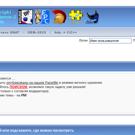
ачать GNAT
::
OEM–2015
::
Ada -> C/C++
Логин
П
ляется ...
быть
опубликованы на нашем PasteBin
в режиме вечного хранения.
уйтесь
ПОИСКОМ
, возможно такую задачу уже решали!
только с согласия модератора).
нию темы - на
PM
!
ой или подскажите, где можно посмотреть