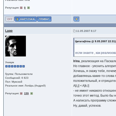
Репутация:
0
Lapp
11.05.2007 6:17
Цитата(Irina @ 9.05.2007 22:31
если знаете , как реализов
Irina
, реализация на Паскал
Уникум
Но главное - уяснить алгори
Хочешь, я скажу тебе, почем
Группа: Пользователи
добавляешь какие-то слова 
Сообщений: 6 823
положительный, и отрицатель
Пол: Мужской
A[i,j] < A[k,l]
Реальное имя: Лопáрь (Андрей)
- не имеет никакого отношен
Репутация:
159
точно этот метод. Было бы 
А написать программу сложн
Ну, давай, успехов.