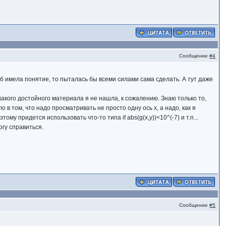
Сообщение
#4
 б имела понятие, то пыталась бы всеми силами сама сделать. А тут даже
акого достойного материала я не нашла, к сожалению. Знаю только то,
в том, что надо просматривать не просто одну ось x, а надо, как я
му придется использовать что-то типа if abs(g(x,y))<10^(-7) и т.п...
огу справиться.
Сообщение
#5