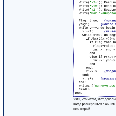
  Write(
'x2='
); ReadLn(
  Write(
'y1='
); ReadLn(
  Write(
'y2='
); ReadLn(
  Write(
'Шаг сканирова
  Flag:=true;   
{призн
  y:=y1;      
{начало 
while
 y<=y2 
do
begin
    x:=x1;      
{начал
while
 x<=x2 
do
beg
if
 Abs(G(x,y))<s
if
 Flag 
then
b
          Flag:=False;
          xn:=x; yn:=y
end
else
if
 F(x,y)
          xn:=x; yn:=y
end
end
;

      x:=x+s    
{продв
end
;

    y:=y+s    
{продвиг
end
;

  WriteLn(
'Минимум дос
end
Учти, что метод этот доволь
Когда разберешься с общим 
небыстрый.