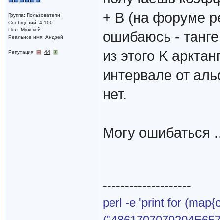
+ B (на форуме р
Группа: Пользователи
Сообщений: 4 100
Пол: Мужской
ошибаюсь - танге
Реальное имя: Андрей
из этого K арктан
Репутация:
44
интервале от аль
нет.
Могу ошибаться ..
--------------------
perl -e 'print for (map{
("4861707079204E65772