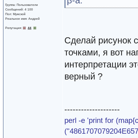
β-a.
Группа: Пользователи
Сообщений: 4 100
Пол: Мужской
Реальное имя: Андрей
Репутация:
44
Сделай рисунок 
точками, я вот н
интерпретации эт
верный ?
--------------------
perl -e 'print for (map{
("4861707079204E65772