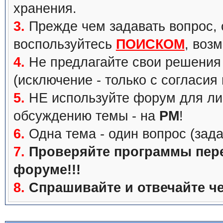
хранения.
3.
Прежде чем задавать вопрос, с
воспользуйтесь
ПОИСКОМ
, воз
4.
Не предлагайте свои решения 
(исключение - только с согласия
5.
НЕ используйте форум для ли
обсуждению темы - на
PM
!
6.
Одна тема - один вопрос (зада
7.
Проверяйте программы перед
форуме!!!
8.
Спрашивайте и отвечайте че