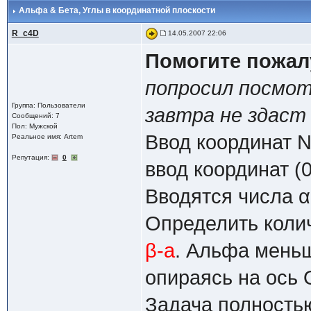
Альфа & Бета
, Углы в координатной плоскости
R_c4D
14.05.2007 22:06
Помогите пожалу
попросил посмот
Группа: Пользователи
завтра не здаст
Сообщений: 7
Пол: Мужской
Ввод координат N
Реальное имя: Artem
Репутация:
0
ввод координат (0
Вводятся числа α 
Определить колич
β-a
. Альфа меньше
опираясь на ось 
Задача полностью