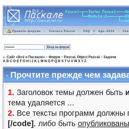
Правила форума
::
Скачать Pascal
::
FAQ
//
Ада–2020
::
Ска
Сайт «Всё о Паскале»
>
Форум
>
Pascal, Object Pascal
>
Задачи
A
B
C
D
E
F
G
H
I
J
K
L
M
N
O
P
Q
R
S
T
U
V
W
X
Y
Z
Прочтите прежде чем задав
1.
Заголовок темы должен быть
тема удаляется ...
2.
Все тексты программ должны 
[/code]
, либо быть
опубликованы