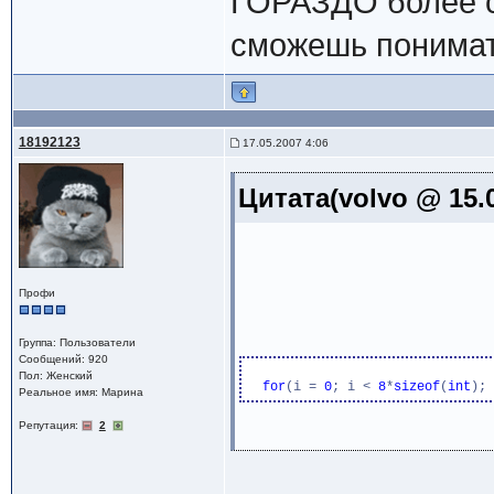
ГОРАЗДО более с
сможешь понимать
18192123
17.05.2007 4:06
Цитата(volvo @ 15.0
Профи
Группа: Пользователи
Сообщений: 920
Пол: Женский
for
(i = 
0
; i < 
8
*
sizeof
(
int
); 
Реальное имя: Марина
Репутация:
2