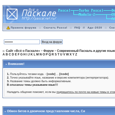
Правила форума
::
Скачать Pascal
::
FAQ
//
Ада–2020
::
Ска
Сайт «Всё о Паскале»
>
Форум
>
Современный Паскаль и другие язык
A
B
C
D
E
F
G
H
I
J
K
L
M
N
O
P
Q
R
S
T
U
V
W
X
Y
Z
Внимание!
1.
Пользуйтесь тегами кода. -
[code]
...
[/code]
2.
Точно указывайте язык, название и версию компилятора (интерпретатора).
3.
Название темы должно быть информативным.
В
описании
темы указываем язык!!!
Наладить общение поможет, если вы
подпишитесь по почте на новые темы в эт
Обмен битов в двоичном представлении числа
, Си