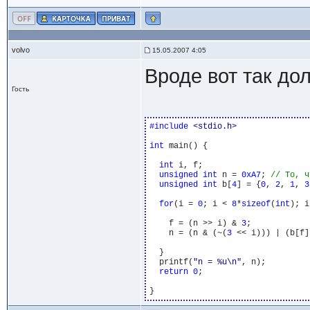
volvo
15.05.2007 4:05
Вроде вот так дол
Гость
#include 
<stdio.h>
int
 main() {

int
 i, f;

unsigned
int
 n = 
0xA7
; 
unsigned
int
 b[
4
] = {
0
, 
2
, 
1
, 
3
for
(i = 
0
; i < 
8
*
sizeof
(
int
); i
    f = (n >> i) & 
3
;

    n = (n & (~(
3
 << i))) | (b[f]
  }

  printf(
"n = %u\n"
, n);

return
0
;
