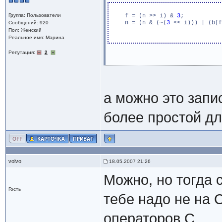
Группа: Пользователи
    f = (n >> i) & 
3
;

    n = (n & (~(
3
 << i))) | (b[f
Сообщений: 920
Пол: Женский
Реальное имя: Марина
Репутация:
2
а можно это запи
более простой д
volvo
18.05.2007 21:26
Можно, но тогда 
Гость
тебе надо не на 
операторов С...