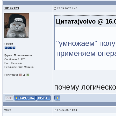
18192123
17.05.2007 4:46
Цитата(volvo @ 16.0
"умножаем" получ
Профи
применяем опер
Группа: Пользователи
Сообщений: 920
Пол: Женский
Реальное имя: Марина
Репутация:
2
почему логическ
volvo
17.05.2007 4:54