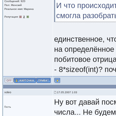
Сообщений: 920
И что происходит
Пол: Женский
Реальное имя: Марина
смогла разобратьс
Репутация:
2
единственное, чт
на определённое к
побитовое отрица
- 8*sizeof(int)? п
volvo
17.05.2007 1:03
Ну вот давай пос
Гость
числа... Не буде