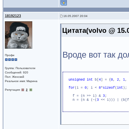
18192123
16.05.2007 20:04
Цитата(volvo @ 15.0
Вроде вот так до
Профи
Группа: Пользователи
Сообщений: 920
Пол: Женский
unsigned
int
 b[
4
] = {
0
, 
2
, 
1
, 
Реальное имя: Марина
for
(i = 
0
; i < 
8
*
sizeof
(
int
); 
Репутация:
2
    f = (n >> i) & 
3
;

    n = (n & (~(
3
 << i))) | (b[f