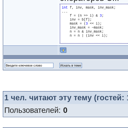
int
 f, inv, mask, inv_mask;

...

    f = (n >> i) & 
3
;

    inv = b[f];

    mask = (
3
 << i);

    inv_mask = ~mask;

    n = n & inv_mask;

    n = n | (inv << i);

1
чел. читают эту тему (гостей:
Пользователей:
0