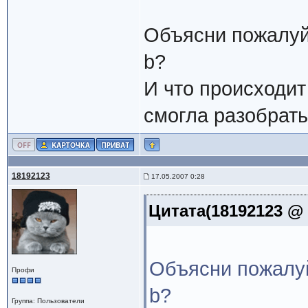
Объясни пожалуй
b?
И что происходит
смогла разобратьс
18192123
17.05.2007 0:28
Цитата(18192123 @ 
Объясни пожалуй
Профи
b?
Группа: Пользователи