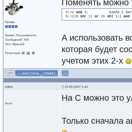
Поменять можно 
 b:=x 
and
3
;          взяли 
2
 бита
 b:=((b 
shr
1
) 
or
 (b 
shl
1
)) 
and
Профи
А использовать в
Группа: Пользователи
Сообщений: 705
Пол: Мужской
которая будет сос
Репутация:
20
учетом этих 2-х
volvo
15.05.2007 1:43
На С можно это у
Гость
Только сначала а