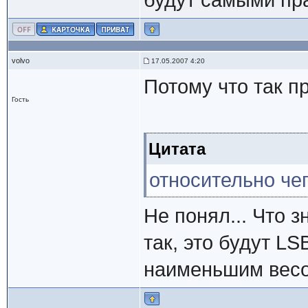
будут самыми п
volvo
17.05.2007 4:20
Потому что так п
Гость
Цитата
относительно че
Не понял... Что з
так, это будут LSB
наименьшим весо