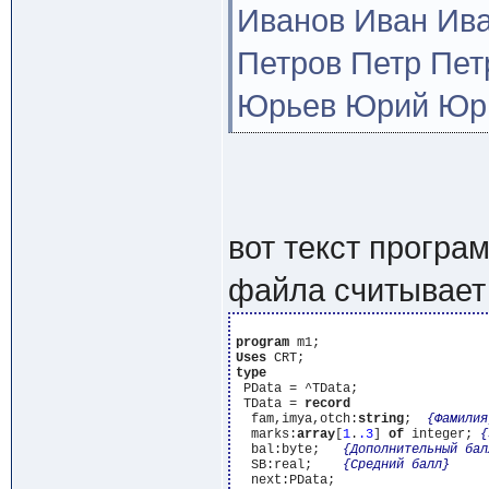
Иванов Иван Иван
Петров Петр Петр
Юрьев Юрий Юрье
вот текст програ
файла считывает
program
Uses
type
 PData = ^TData;

 TData = 
record
  fam,imya,otch:
string
;  
{Фамилия
  marks:
array
[
1
.
.3
] 
of
 integer; 
{
  bal:byte;   
{Дополнительный бал
  SB:real;    
{Средний балл}
  next:PData;
