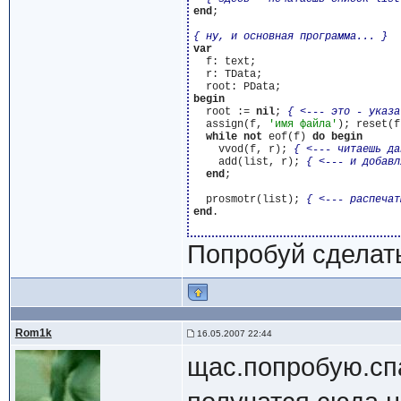
end
;

{ ну, и основная программа... }
var
  f: text;

  r: TData;

begin
  root := 
nil
; 
{ <--- это - указа
  assign(f, 
'имя файла'
); reset(f)
while
not
 eof(f) 
do
begin
    vvod(f, r); 
{ <--- читаешь да
    add(list, r); 
{ <--- и добавл
end
;

  prosmotr(list); 
{ <--- распечат
end
.

Попробуй сделать
Rom1k
16.05.2007 22:44
щас.попробую.сп