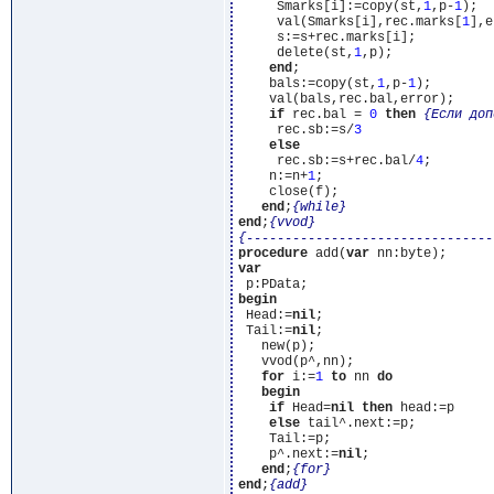
     Smarks[i]:=copy(st,
1
,p-
1
);  
     val(Smarks[i],rec.marks[
1
],e
     s:=s+rec.marks[i];          
     delete(st,
1
,p);             
end
;

    bals:=copy(st,
1
,p-
1
);

    val(bals,rec.bal,error);

if
 rec.bal = 
0
then
{Если доп
     rec.sb:=s/
3
else
     rec.sb:=s+rec.bal/
4
;

    n:=n+
1
;

    close(f);

end
;
{while}
end
;
{vvod}
{--------------------------------
procedure
 add(
var
var
begin
 Head:=
nil
;

 Tail:=
nil
;

   new(p);

   vvod(p^,nn);

for
 i:=
1
to
 nn 
do
begin
if
 Head=
nil
then
 head:=p

else
 tail^.next:=p;

    Tail:=p;

    p^.next:=
nil
;

end
;
{for}
end
;
{add}