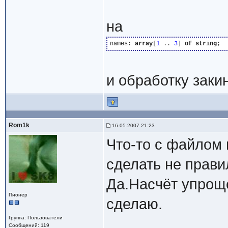
на
names: 
array
[
1
 .. 
3
] 
of
string
и обработку закин
Rom1k
16.05.2007 21:23
Что-то с файлом н
сделать не прави
Да.Насчёт упрощ
Пионер
сделаю.
Группа: Пользователи
Сообщений: 119