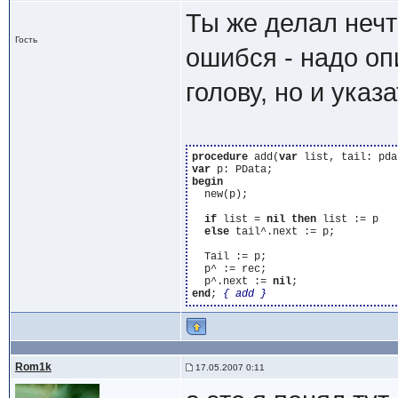
Ты же делал нечто
Гость
ошибся - надо оп
голову, но и указа
procedure
 add(
var
 list, tail: pda
var
begin
  new(p);

if
 list = 
nil
then
 list := p

else
 tail^.next := p;

  Tail := p;

  p^ := rec;

  p^.next := 
nil
end
; 
{ add }
Rom1k
17.05.2007 0:11