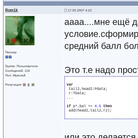
Rom1k
17.05.2007 4:22
аааа....мне ещё 
условие.сформиро
средний балл бол
Пионер
Группа: Пользователи
Это т.е надо про
Сообщений: 119
Пол: Мужской
var
Репутация:
0
 tail2,head2:Pdata;

 r:TData;

...

if
 p^.bal >= 
4
.5
then
 add(head2,tail2,r2);

или это делается 