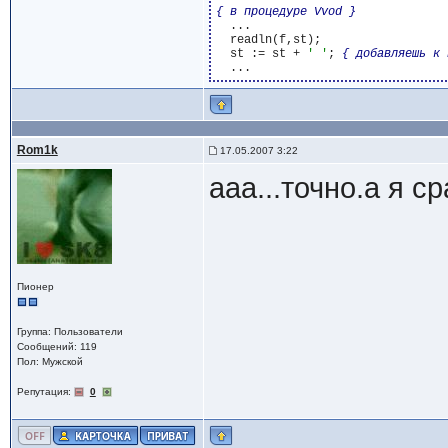
{ в процедуре Vvod }
  ...

  readln(f,st);

  st := st + 
' '
; 
{ добавляешь к 
Rom1k
17.05.2007 3:22
ааа...точно.а я с
Пионер
Группа: Пользователи
Сообщений: 119
Пол: Мужской
Репутация:
0