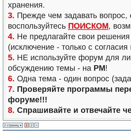
хранения.
3.
Прежде чем задавать вопрос, с
воспользуйтесь
ПОИСКОМ
, воз
4.
Не предлагайте свои решения 
(исключение - только с согласия
5.
НЕ используйте форум для ли
обсуждению темы - на
PM
!
6.
Одна тема - один вопрос (зада
7.
Проверяйте программы перед
форуме!!!
8.
Спрашивайте и отвечайте че
2 страниц
1
2
>