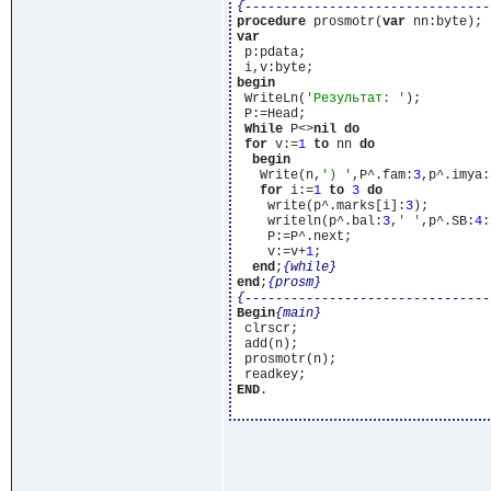
{--------------------------------
procedure
 prosmotr(
var
var
 p:pdata;

begin
 WriteLn(
'Результат: '
);

 P:=Head;

While
 P<>
nil
do
for
 v:=
1
to
 nn 
do
begin
   Write(n,
') '
,P^.fam:
3
,p^.imya:
for
 i:=
1
to
3
do
    write(p^.marks[i]:
3
);

    writeln(p^.bal:
3
,
' '
,p^.SB:
4
:
    P:=P^.next;

    v:=v+
1
;

end
;
{while}
end
;
{prosm}
{--------------------------------
Begin
{main}
 clrscr;

 add(n);

 prosmotr(n);

END
.
