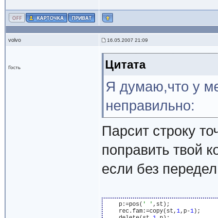
volvo
16.05.2007 21:09
Цитата
Гость
Я думаю,что у м
неправильно:
Парсит строку то
поправить твой к
если без передел
    p:=pos(
' '
,st);

    rec.fam:=copy(st,
1
,p-
1
);
