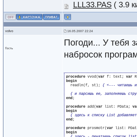
LLL33.PAS
( 3.9 
volvo
16.05.2007 22:24
Погоди... У тебя 
Гость
набросок програ
procedure
 vvod(
var
 f: text; 
var
begin
  readln(f, st); 
{ <--- читаешь и
{ и парсишь ее, заполняешь стру
end
;

procedure
 add(
var
 list: PData; 
va
begin
{ здесь к списку List добавляет
end
;

procedure
 prosmotr(
var
begin
{ здесь - печатаешь список list