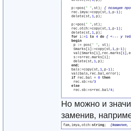
    delete(st,
1
,p);

    p:=pos(
' '
,st); 
{ позиция про
    rec.imya:=copy(st,
1
,p-
1
);

    delete(st,
1
,p);

    p:=pos(
' '
,st);

    rec.otch:=copy(st,
1
,p-
1
);

    delete(st,
1
,p);

for
 i:=
1
to
4
do
{ <--- у теб
begin
     p := pos(
' '
, st);

     Smarks[i]:=copy(st,
1
,p-
1
);

     val(Smarks[i],rec.marks[
1
],e
     s:=s+rec.marks[i];

     delete(st,
1
,p);

end
;

    bals:=copy(st,
1
,p-
1
);

    val(bals,rec.bal,error);

if
 rec.bal = 
0
then
     rec.sb:=s/
3
else
     rec.sb:=s+rec.bal/
4
;

Но можно и значи
заменив, наприме
fam,imya,otch:
string
;  
{Фамилия, 