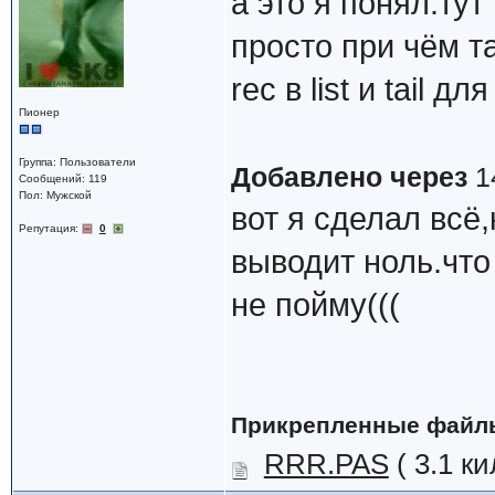
а это я понял.ту
просто при чём т
rec в list и tail 
Пионер
Группа: Пользователи
Добавлено через
1
Сообщений: 119
Пол: Мужской
вот я сделал всё,
Репутация:
0
выводит ноль.что
не пойму(((
Прикрепленные файл
RRR.PAS
( 3.1 к