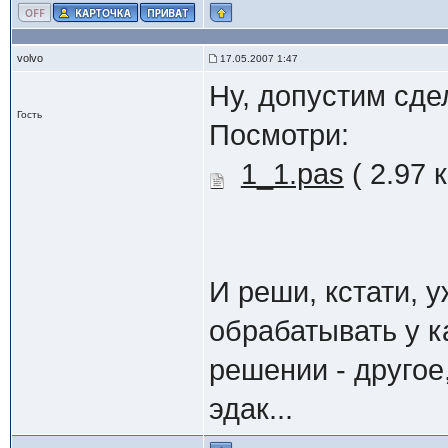
volvo
17.05.2007 1:47
Ну, допустим сде
Гость
Посмотри:
1_1.pas
( 2.97 
И реши, кстати, 
обрабатывать у к
решении - другое,
эдак...