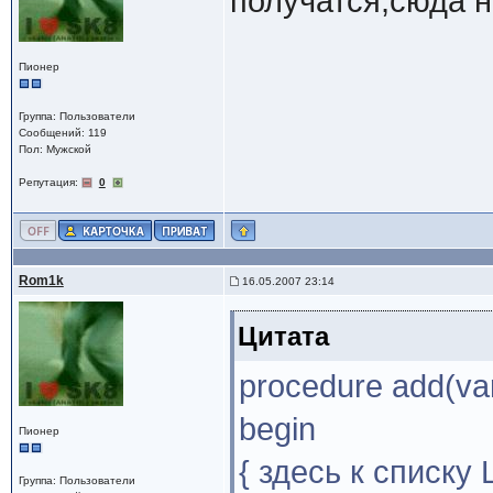
получатся,сюда 
Пионер
Группа: Пользователи
Сообщений: 119
Пол: Мужской
Репутация:
0
Rom1k
16.05.2007 23:14
Цитата
procedure add(var 
begin
Пионер
{ здесь к списку
Группа: Пользователи