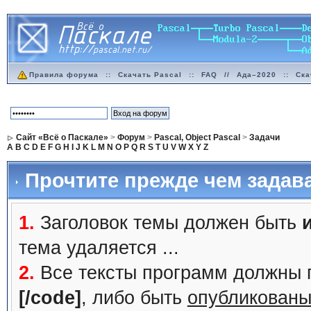
Правила форума
::
Скачать Pascal
::
FAQ
//
Ада–2020
::
Ска
Сайт «Всё о Паскале»
>
Форум
>
Pascal, Object Pascal
>
Задачи
A
B
C
D
E
F
G
H
I
J
K
L
M
N
O
P
Q
R
S
T
U
V
W
X
Y
Z
Прочтите прежде чем задав
1.
Заголовок темы должен быть
тема удаляется ...
2.
Все тексты программ должны 
[/code]
, либо быть
опубликованы