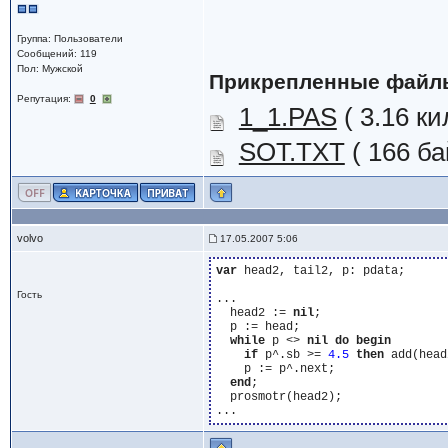
Группа: Пользователи
Сообщений: 119
Пол: Мужской
Прикрепленные файл
Репутация:
0
1_1.PAS
( 3.16 к
SOT.TXT
( 166 ба
volvo
17.05.2007 5:06
var
 head2, tail2, p: pdata;

Гость
...

  head2 := 
nil
;

  p := head;

while
 p <> 
nil
do
begin
if
 p^.sb >= 
4
.5
then
 add(head
    p := p^.next;

end
;

  prosmotr(head2);
