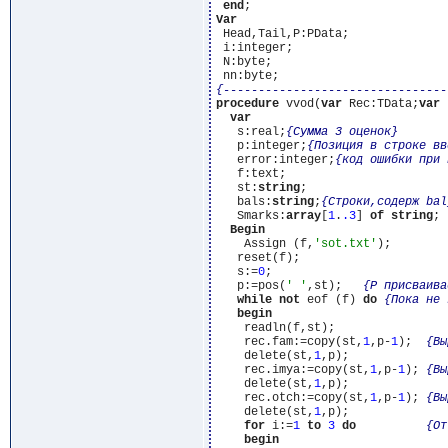
end
Var
 Head,Tail,P:PData;

 i:integer;

 N:byte;

{--------------------------------
procedure
 vvod(
var
 Rec:TData;
var
 
var
   s:real;
{Сумма 3 оценок}
   p:integer;
{Позиция в строке вв
   error:integer;
{код ошибки при 
   f:text;

   st:
string
;

   bals:
string
;
{Строки,содерж bal
   Smarks:
array
[
1
.
.3
] 
of
string
;

Begin
    Assign (f,
'sot.txt'
);

   reset(f);

   s:=
0
;

   p:=pos(
' '
,st);   
{Р присваива
while
not
 eof (f) 
do
{Пока не 
begin
    readln(f,st);

    rec.fam:=copy(st,
1
,p-
1
);  
{Вы
    delete(st,
1
,p);

    rec.imya:=copy(st,
1
,p-
1
); 
{Вы
    delete(st,
1
,p);

    rec.otch:=copy(st,
1
,p-
1
); 
{Вы
    delete(st,
1
,p);

for
 i:=
1
to
3
do
{От
begin