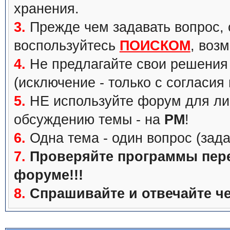
хранения.
3.
Прежде чем задавать вопрос, с
воспользуйтесь
ПОИСКОМ
, воз
4.
Не предлагайте свои решения 
(исключение - только с согласия
5.
НЕ используйте форум для ли
обсуждению темы - на
PM
!
6.
Одна тема - один вопрос (зада
7.
Проверяйте программы перед
форуме!!!
8.
Спрашивайте и отвечайте че