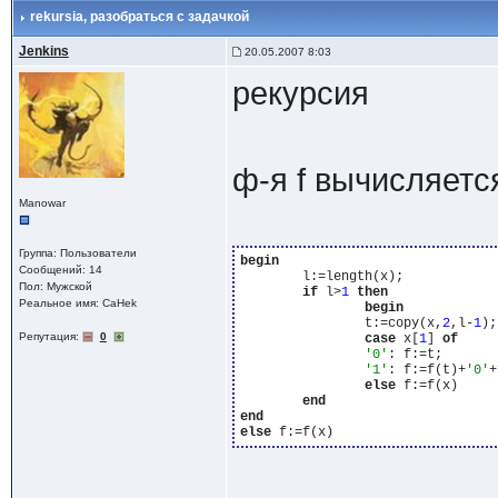
rekursia
, разобраться с задачкой
Jenkins
20.05.2007 8:03
рекурсия
ф-я f вычисляетс
Manowar
Группа: Пользователи
begin
Сообщений: 14
	l:=length(x);

Пол: Мужской
if
 l>
1
then
Реальное имя: CaHek
begin
		t:=copy(x,
2
,l-
1
);

Репутация:
0
case
 x[
1
] 
of
'0'
: f:=t;

'1'
: f:=f(t)+
'0'
+
else
 f:=f(x)

end
end
else