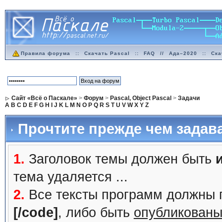
Правила форума
::
Скачать Pascal
::
FAQ
//
Ада–2020
::
Ска
Сайт «Всё о Паскале»
>
Форум
>
Pascal, Object Pascal
>
Задачи
A
B
C
D
E
F
G
H
I
J
K
L
M
N
O
P
Q
R
S
T
U
V
W
X
Y
Z
Прочтите прежде чем задав
1.
Заголовок темы должен быть
тема удаляется ...
2.
Все тексты программ должны 
[/code]
, либо быть
опубликованы