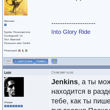
--------------------
Manowar
Into Glory Ride
Группа: Пользователи
Сообщений: 14
Пол: Мужской
Реальное имя: CaHek
Репутация:
0
Lapp
5.06.2007 11:02
Jenkins
, а ты мо
находится в разд
тебе, как ты пиш
Уникум