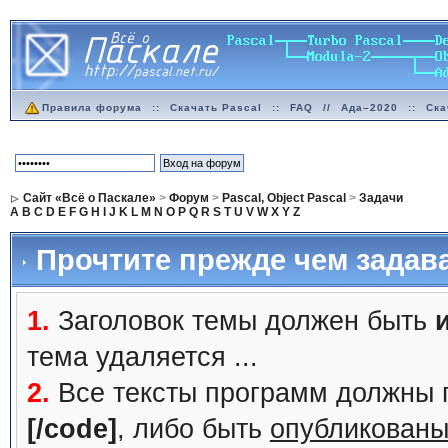
Правила форума
::
Скачать Pascal
::
FAQ
//
Ада–2020
::
Ска
Сайт «Всё о Паскале»
>
Форум
>
Pascal, Object Pascal
>
Задачи
A
B
C
D
E
F
G
H
I
J
K
L
M
N
O
P
Q
R
S
T
U
V
W
X
Y
Z
Прочтите прежде чем задав
1.
Заголовок темы должен быть
тема удаляется ...
2.
Все тексты программ должны 
[/code]
, либо быть
опубликованы