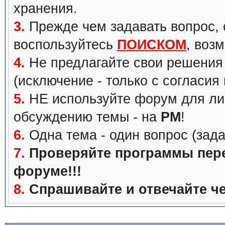
хранения.
3.
Прежде чем задавать вопрос, с
воспользуйтесь
ПОИСКОМ
, воз
4.
Не предлагайте свои решения 
(исключение - только с согласия
5.
НЕ используйте форум для ли
обсуждению темы - на
PM
!
6.
Одна тема - один вопрос (зада
7.
Проверяйте программы перед
форуме!!!
8.
Спрашивайте и отвечайте че