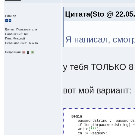
Цитата(Sto @ 22.05
Пионер
Группа: Пользователи
Сообщений: 60
Я написал, смот
Пол: Мужской
Реальное имя: Никита
Репутация:
0
у тебя ТОЛЬКО 8
вот мой вариант:
Begin
      passwordstring := passwords
if
 length(passwordstring) =
      Write(
'*'
);

      ch := ReadKey;
