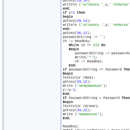
gotoxy(
29
,
14
);

writeln (
'осталось '
,y,
' попытки'
end
if
 y=
1
then
begin
gotoxy(
29
,
14
);

writeln (
'осталось '
,y,
' попытка'
end
;

gotoxy(
36
,
12
);

passwordstring := 
''
;

ch := ReadKey;

While
 ch <> 
#13
Do
Begin
      passwordstring := passwords
      Write(
'*'
);

      ch := ReadKey;

End
if
 passwordstring <> Password 
The
Begin
TextColor (Red);

gotoxy(
33
,
12
);

Write (
'неправильно'
);

y:=y-
1
End
If
 PasswordString = Password 
Then
Begin
TextColor (Green);

gotoxy(
34
,
12
);

Write (
'правильно'
End
;
