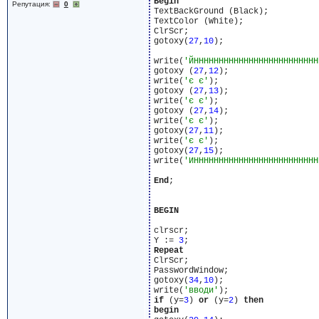
Begin
Репутация:
0
TextBackGround (Black);

TextColor (White);

ClrScr;

gotoxy(
27
,
10
);

write(
'ЙННННННННННННННННННННННННН
gotoxy (
27
,
12
);

write(
'є є'
);

gotoxy (
27
,
13
);

write(
'є є'
);

gotoxy (
27
,
14
);

write(
'є є'
);

gotoxy(
27
,
11
);

write(
'є є'
);

gotoxy(
27
,
15
);

write(
'ИННННННННННННННННННННННННН
End
;

BEGIN
clrscr;

Y := 
3
Repeat
ClrScr;

PasswordWindow;

gotoxy(
34
,
10
);

write(
'вводи'
if
 (y=
3
) 
or
 (y=
2
) 
then
begin