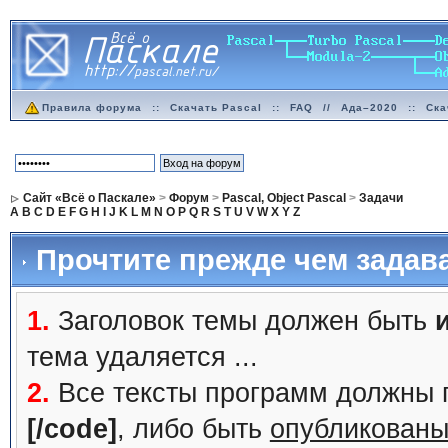
Правила форума
::
Скачать Pascal
::
FAQ
//
Ада–2020
::
Ска
Сайт «Всё о Паскале»
>
Форум
>
Pascal, Object Pascal
>
Задачи
A
B
C
D
E
F
G
H
I
J
K
L
M
N
O
P
Q
R
S
T
U
V
W
X
Y
Z
Прочтите прежде чем задав
1.
Заголовок темы должен быть
тема удаляется ...
2.
Все тексты программ должны 
[/code]
, либо быть
опубликованы