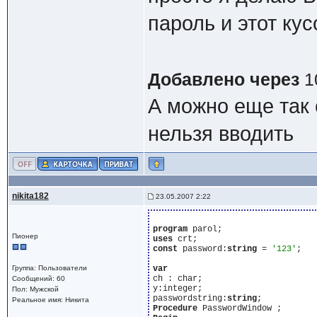
пароль и этот кус
Добавлено через
1
А можно еще так
нельзя вводить
nikita182
23.05.2007 2:22
program
Пионер
uses
const
 password:
string
 = 
'123'
;

Группа: Пользователи
var
ch : char;

Сообщений: 60
y:integer;

Пол: Мужской
passwordstring:
string
Реальное имя: Никита
Procedure