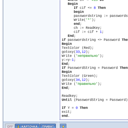
While
 ch <> 
#13
Do
Begin
If
 cif <= 
8
Then
begin
      passwordstring := passwords
      Write(
'*'
);

end
;

      ch := ReadKey;

      cif := cif + 
1
;

End
if
 passwordstring <> Password 
The
Begin
TextColor (Red);

gotoxy(
33
,
12
);

Write (
'непрвильно'
);

y:=y-
1
End
If
 PasswordString = Password 
Then
Begin
TextColor (Green);

gotoxy(
34
,
12
);

Write (
'правильно'
End
;

Until
 (PasswordString = Password)
If
 Y = 
0
Then
end