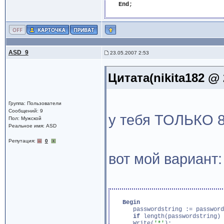
End
;

ASD_9
23.05.2007 2:53
Цитата(nikita182 @ 
Группа: Пользователи
Сообщений: 9
у тебя ТОЛЬКО 8
Пол: Мужской
Реальное имя: ASD
Репутация:
0
вот мой вариант:
Begin
      passwordstring := password
if
 length(passwordstring) 
      Write(
'*'
);
