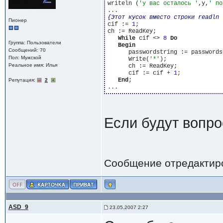
writeln (
'у вас осталось '
,y,
' по
{Этот кусок вместо строки readln 
Пионер
cif := 
1
;

ch := ReadKey;

While
 cif <> 
8
Do
Группа: Пользователи
Begin
Сообщений: 70
      passwordstring := passwords
Пол: Мужской
      Write(
'*'
);

Реальное имя: Илья
      ch := ReadKey;

      cif := cif + 
1
;

End
;

Репутация:
2
Если будут вопр
Сообщение отредактир
ASD_9
23.05.2007 2:27