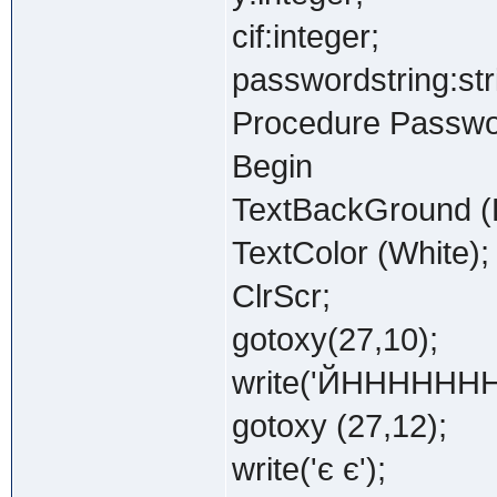
cif:integer;
passwordstring:str
Procedure Passwo
Begin
TextBackGround (B
TextColor (White);
ClrScr;
gotoxy(27,10);
write('ЙННННН
gotoxy (27,12);
write('є є');