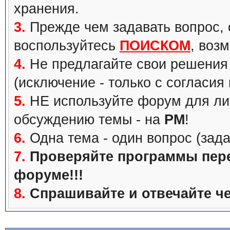
хранения.
3.
Прежде чем задавать вопрос, с
воспользуйтесь
ПОИСКОМ
, воз
4.
Не предлагайте свои решения 
(исключение - только с согласия
5.
НЕ используйте форум для ли
обсуждению темы - на
PM
!
6.
Одна тема - один вопрос (зада
7.
Проверяйте программы перед
форуме!!!
8.
Спрашивайте и отвечайте че