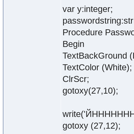
var y:integer;
passwordstring:str
Procedure Passwo
Begin
TextBackGround (B
TextColor (White);
ClrScr;
gotoxy(27,10);
write('ЙННННН
gotoxy (27,12);