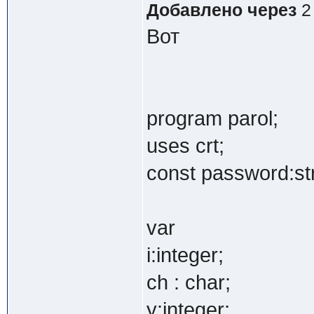
Добавлено через
2
Вот
program parol;
uses crt;
const password:str
var
i:integer;
ch : char;
y:integer;