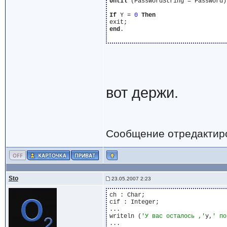
Until
 (PasswordString = Password)
If
 Y = 
0
Then
end
.

вот держи.
Сообщение отредактир
Sto
23.05.2007 2:23
ch : Char;

cif : Integer;

...

writeln (
'У вас осталось ,'
y,
' по
...
