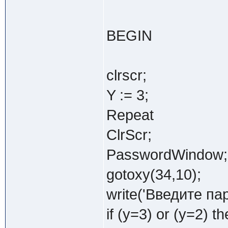
BEGIN
clrscr;
Y := 3;
Repeat
ClrScr;
PasswordWindow;
gotoxy(34,10);
write('Введите пар
if (y=3) or (y=2) t