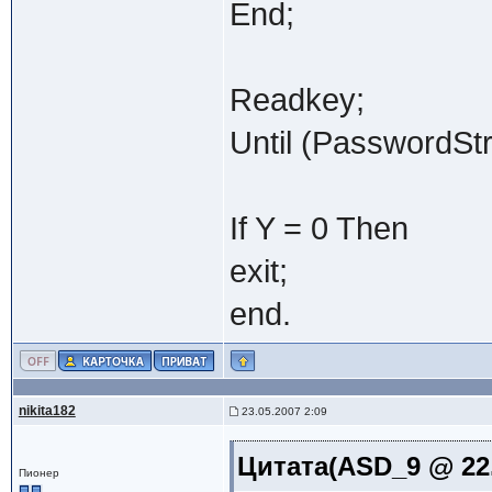
End;
Readkey;
Until (PasswordStr
If Y = 0 Then
exit;
end.
nikita182
23.05.2007 2:09
Цитата(ASD_9 @ 22.
Пионер