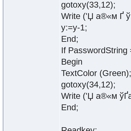
gotoxy(33,12);
Write ('Џ а®«м ­Ґ ў
y:=y-1;
End;
If PasswordString
Begin
TextColor (Green)
gotoxy(34,12);
Write ('Џ а®«м ўҐа
End;
Readkey;