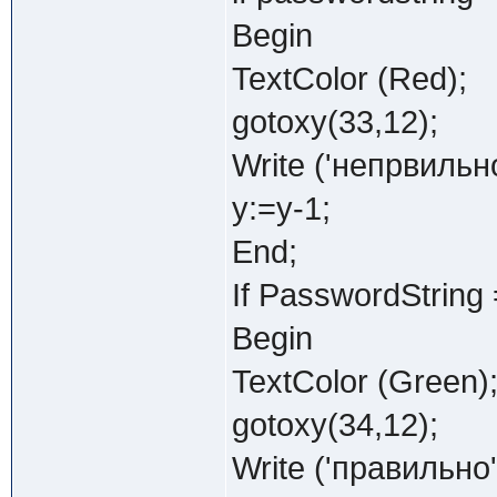
Begin
TextColor (Red);
gotoxy(33,12);
Write ('непрвильно
y:=y-1;
End;
If PasswordString
Begin
TextColor (Green)
gotoxy(34,12);
Write ('правильно'