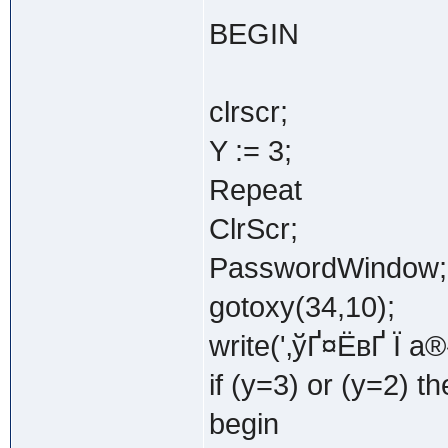
BEGIN
clrscr;
Y := 3;
Repeat
ClrScr;
PasswordWindow;
gotoxy(34,10);
write('‚ўҐ¤ЁвҐ Ї а®
if (y=3) or (y=2) t
begin