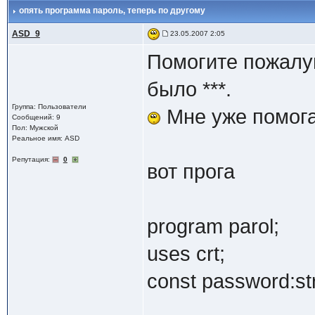
опять программа пароль
, теперь по другому
ASD_9
23.05.2007 2:05
Помогите пожалуй
было ***.
Группа: Пользователи
Мне уже помогал
Сообщений: 9
Пол: Мужской
Реальное имя: ASD
Репутация:
0
вот прога
program parol;
uses crt;
const password:str