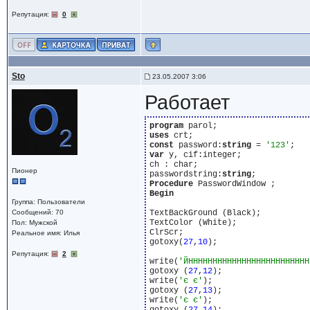
Репутация:
0
Sto
23.05.2007 3:06
Работает
program
uses
const
 password:
string
 = 
'123'
var
 y, cif:integer;

ch : char;

Пионер
passwordstring:
string
Procedure
Begin
Группа: Пользователи
Сообщений: 70
TextBackGround (Black);

TextColor (White);

Пол: Мужской
ClrScr;

Реальное имя: Илья
gotoxy(
27
,
10
);

Репутация:
2
write(
'ЙННННННННННННННННННННННННН
gotoxy (
27
,
12
);

write(
'є є'
);

gotoxy (
27
,
13
);

write(
'є є'
);
