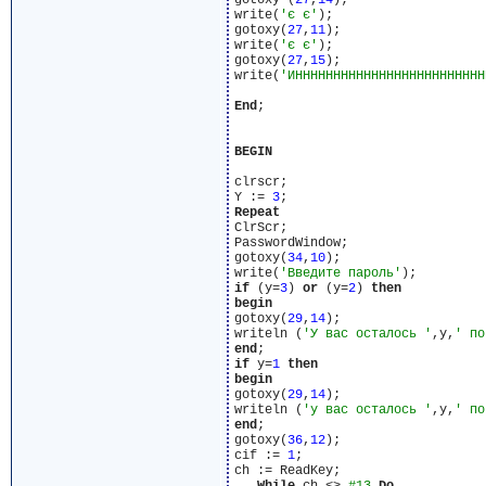
gotoxy (
27
,
14
);

write(
'є є'
);

gotoxy(
27
,
11
);

write(
'є є'
);

gotoxy(
27
,
15
);

write(
'ИННННННННННННННННННННННННН
End
;

BEGIN
clrscr;

Y := 
3
Repeat
ClrScr;

PasswordWindow;

gotoxy(
34
,
10
);

write(
'Введите пароль'
if
 (y=
3
) 
or
 (y=
2
) 
then
begin
gotoxy(
29
,
14
);

writeln (
'У вас осталось '
,y,
' по
end
if
 y=
1
then
begin
gotoxy(
29
,
14
);

writeln (
'у вас осталось '
,y,
' по
end
;

gotoxy(
36
,
12
);

cif := 
1
;

ch := ReadKey;
