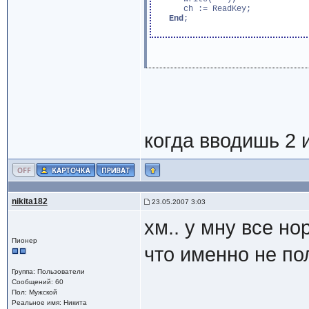
      ch := ReadKey;

End
;

когда вводишь 2 
nikita182
23.05.2007 3:03
хм.. у мну все но
Пионер
что именно не по
Группа: Пользователи
Сообщений: 60
Пол: Мужской
Реальное имя: Никита