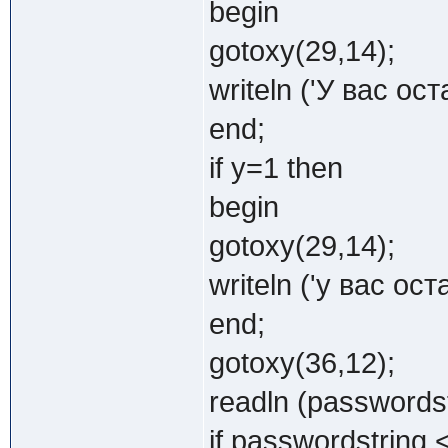
begin
gotoxy(29,14);
writeln ('У вас ост
end;
if y=1 then
begin
gotoxy(29,14);
writeln ('у вас ост
end;
gotoxy(36,12);
readln (passwordst
if passwordstring