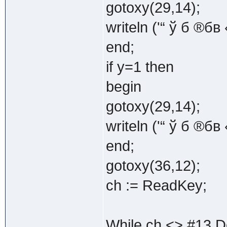
gotoxy(29,14);
writeln ('“ ў б ®бв
end;
if y=1 then
begin
gotoxy(29,14);
writeln ('“ ў б ®бв 
end;
gotoxy(36,12);
ch := ReadKey;
While ch <> #13 D