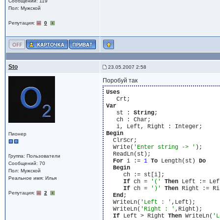
Сообщений: 119
Пол: Мужской
Репутация:
0
Sto
23.05.2007 2:58
Поробуй так
Uses
Var
   st : 
String
;

   ch : Char;

Begin
Пионер
  ClrScr;

  Write(
'Enter string -> '
);

  ReadLn(st);

Группа: Пользователи
For
 i := 
1
To
 Length(st) 
Do
Сообщений: 70
Begin
Пол: Мужской
     ch := st[i];

Реальное имя: Илья
If
 ch = 
'('
Then
 Left := Lef
If
 ch = 
')'
Then
 Right := Ri
Репутация:
2
End
;

  WriteLn(
'Left : '
,Left);

  WriteLn(
'Right : '
,Right);

If
 Left > Right 
Then
 WriteLn(
'L