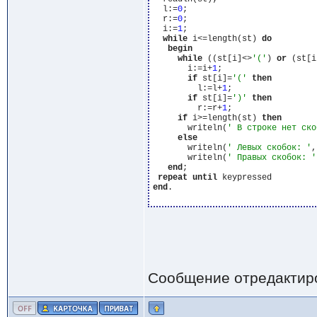
  l:=
0
;

  r:=
0
;

  i:=
1
;

while
 i<=length(st) 
do
begin
while
 ((st[i]<>
'('
) 
or
 (st[i
       i:=i+
1
;

if
 st[i]=
'('
then
         l:=l+
1
;

if
 st[i]=
')'
then
         r:=r+
1
;

if
 i>=length(st) 
then
       writeln(
' В строке нет ско
else
       writeln(
' Левых скобок: '
,
       writeln(
' Правых скобок: '
end
;

repeat
until
end
.

Сообщение отредактир