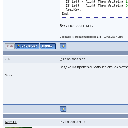
If
 Left < Right 
Then
 WriteLn(
'L
If
 Left = Right 
Then
 WriteLn(
'O
End
Будут вопросы пиши.
Сообщение отредактировано:
Sto
-
23.05.2007 2:59
volvo
23.05.2007 3:03
Задача на проверку баланса скобок в стр
Гость
Rom1k
23.05.2007 3:07