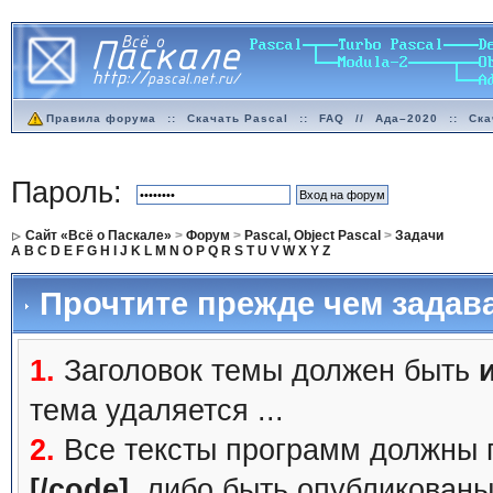
Правила форума
::
Скачать Pascal
::
FAQ
//
Ада–2020
::
Ска
Пароль:
Сайт «Всё о Паскале»
>
Форум
>
Pascal, Object Pascal
>
Задачи
A
B
C
D
E
F
G
H
I
J
K
L
M
N
O
P
Q
R
S
T
U
V
W
X
Y
Z
Прочтите прежде чем задав
1.
Заголовок темы должен быть
тема удаляется ...
2.
Все тексты программ должны 
[/code]
, либо быть
опубликованы