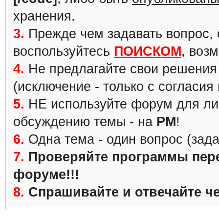
хранения.
3.
Прежде чем задавать вопрос, с
воспользуйтесь
ПОИСКОМ
, воз
4.
Не предлагайте свои решения 
(исключение - только с согласия
5.
НЕ используйте форум для ли
обсуждению темы - на
PM
!
6.
Одна тема - один вопрос (зада
7.
Проверяйте программы перед
форуме!!!
8.
Спрашивайте и отвечайте че