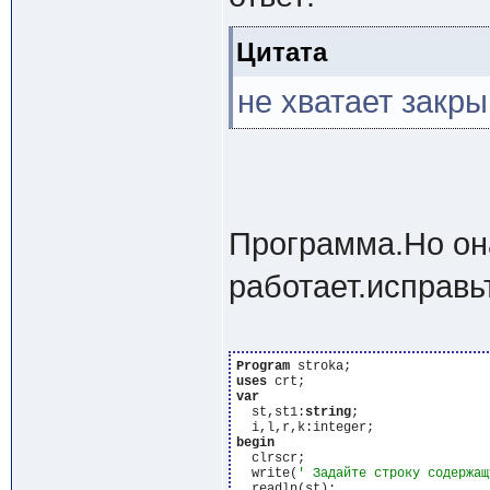
Цитата
не хватает закр
Программа.Но он
работает.исправьт
Program
uses
var
  st,st1:
string
;

begin
  clrscr;

  write(
' Задайте строку содержащ
  readln(st);
