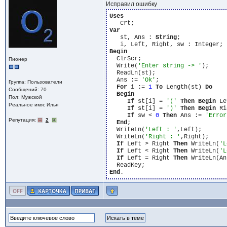
Исправил ошибку
Uses
Var
   st, Ans : 
String
;

Begin
  ClrScr;

Пионер
  Write(
'Enter string -> '
);

  ReadLn(st);

  Ans := 
'Ok'
;

Группа: Пользователи
For
 i := 
1
To
 Length(st) 
Do
Сообщений: 70
Begin
Пол: Мужской
If
 st[i] = 
'('
Then
Begin
 Le
Реальное имя: Илья
If
 st[i] = 
')'
Then
Begin
 Ri
If
 sw < 
0
Then
 Ans := 
'Error
Репутация:
2
End
;

  WriteLn(
'Left : '
,Left);

  WriteLn(
'Right : '
,Right);

If
 Left > Right 
Then
 WriteLn(
'L
If
 Left < Right 
Then
 WriteLn(
'L
If
 Left = Right 
Then
 WriteLn(An
End