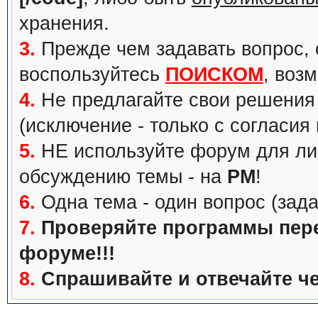
хранения.
3.
Прежде чем задавать вопрос, с
воспользуйтесь
ПОИСКОМ
, воз
4.
Не предлагайте свои решения 
(исключение - только с согласия
5.
НЕ используйте форум для ли
обсуждению темы - на
PM
!
6.
Одна тема - один вопрос (зада
7.
Проверяйте программы перед
форуме!!!
8.
Спрашивайте и отвечайте че