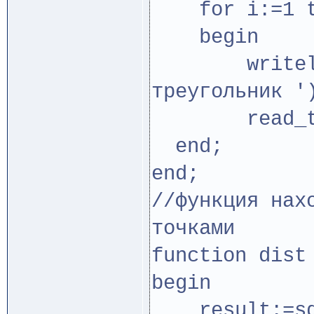
for i:=1 t
begin
writeln('в
треугольник '
read_tr(m
end;
end;
//функция нах
точками
function dist
begin
result:=sqr