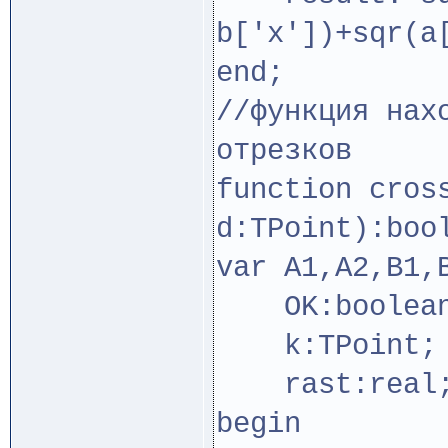
b['x'])+sqr(a
end;
//функция нах
отрезков
function cros
d:TPoint):boo
var A1,A2,B1,
OK:boolea
k:TPoint;
rast:real
begin