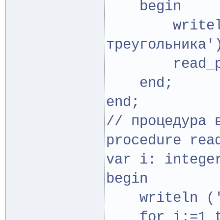
begin
writeln ('
треугольника'
read_poin
end;
end;
// процедура 
procedure rea
var i: intege
begin
writeln ('в
for i:=1 t