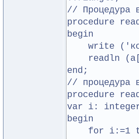
// Процедура 
procedure rea
begin
write ('коо
readln (a['
end;
// процедура 
procedure rea
var i: intege
begin
for i:=1 t