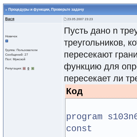
Процедуры и функции
, Проверьте задачу
Вася
23.05.2007 23:23
Пусть дано n тре
Новичок
треугольников, к
Группа: Пользователи
пересекают грани
Сообщений: 27
Пол: Мужской
функцию для опр
Репутация:
0
пересекает ли тр
Код
program s103n
const