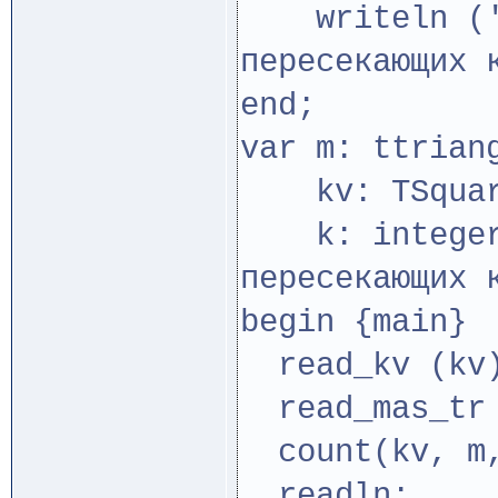
writeln ('ко
пересекающих 
end;
var m: ttrian
kv: TSquar
k: integer;
пересекающих 
begin {main}
read_kv (kv
read_mas_tr 
count(kv, m,
readln;