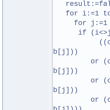
result:=fal
for i:=1 to
for j:=1 t
if (i<>j)
((crossin
b[j]))
or (crossi
b[j]))
or (crossi
b[j]))
or (crossi
b[j])))