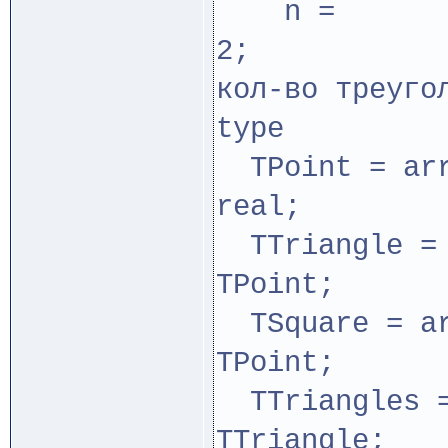
n =
2
кол-во треуго
type
TPoint = arr
real; // к
TTriangle = 
TPoint; //
TSquare = ar
TPoint; /
TTriangles =
TTriangle; /