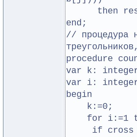
then resul
end;
// процедура 
треугольников
procedure cou
var k: intege
var i: intege
begin
k:=0;
for i:=1 t
if cross (a