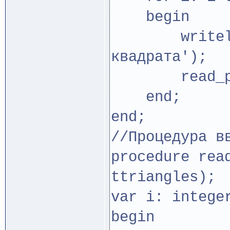
begin
writeln ('
квадрата');
read_poin
end;
end;
//Процедура в
procedure rea
ttriangles);
var i: intege
begin