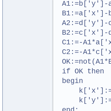
A1:=b['y']-a
B1:=a['x']-b
A2:=d['y']-c
B2:=c['x']-d
C1:=-A1*a['x
C2:=-A1*c['x
OK:=not(A1*B
if OK then
begin
k['x']:=(B1
k['y']:=(C1
end;