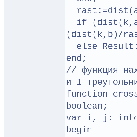
rast:=dist(a
if (dist(k,a
(dist(k,b)/ra
else Result:
end;
// функция на
и 1 треугольн
function cros
boolean;
var i, j: int
begin