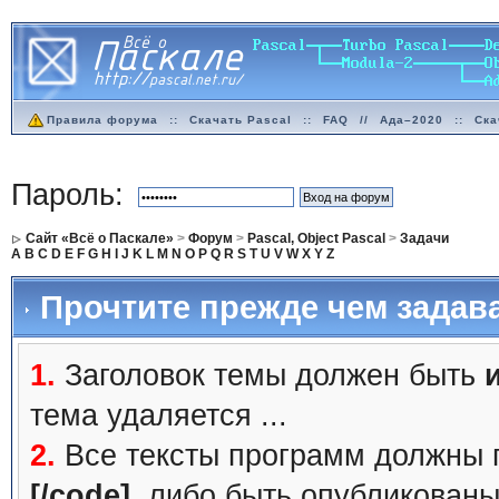
Правила форума
::
Скачать Pascal
::
FAQ
//
Ада–2020
::
Ска
Пароль:
Сайт «Всё о Паскале»
>
Форум
>
Pascal, Object Pascal
>
Задачи
A
B
C
D
E
F
G
H
I
J
K
L
M
N
O
P
Q
R
S
T
U
V
W
X
Y
Z
Прочтите прежде чем задав
1.
Заголовок темы должен быть
тема удаляется ...
2.
Все тексты программ должны 
[/code]
, либо быть
опубликованы