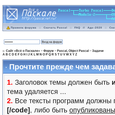
Правила форума
::
Скачать Pascal
::
FAQ
//
Ада–2020
::
Ска
Сайт «Всё о Паскале»
>
Форум
>
Pascal, Object Pascal
>
Задачи
A
B
C
D
E
F
G
H
I
J
K
L
M
N
O
P
Q
R
S
T
U
V
W
X
Y
Z
Прочтите прежде чем задав
1.
Заголовок темы должен быть
тема удаляется ...
2.
Все тексты программ должны 
[/code]
, либо быть
опубликованы