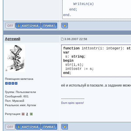
WriteLn(a)
end;
end.
Артемий
3.06.2007 22:58
function
 inttostr(i: integer): 
st
var
 s: 
string
begin
 str(i,s);

end
Помощник капитана
её и используй в паскале..а задание мо
Группа: Пользователи
Сообщений: 601
--------------------
Пол: Мужской
Dum spiro spero!
Реальное имя: Артем
Репутация:
2