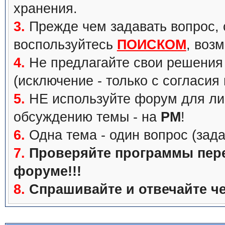
хранения.
3.
Прежде чем задавать вопрос, с
воспользуйтесь
ПОИСКОМ
, воз
4.
Не предлагайте свои решения 
(исключение - только с согласия
5.
НЕ используйте форум для ли
обсуждению темы - на
PM
!
6.
Одна тема - один вопрос (зада
7.
Проверяйте программы перед
форуме!!!
8.
Спрашивайте и отвечайте че