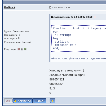
theRock
3.06.2007 23:44
Цитата(Артемий @ 3.06.2007 19:58)
function
 inttostr(i: integer): 
s
Группа: Пользователи
var
Сообщений: 5
 s: 
string
begin
Пол: Мужской
 str(i,s);

Реальное имя: Евгений
end
Репутация:
0
её и используй в паскале..а задание м
Хмм.. ну в ту тему кинул=)
Задание вывести на экран
987654321
98765432
9...3
9