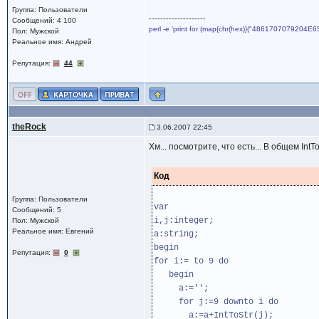
Группа: Пользователи
--------------------
Сообщений: 4 100
perl -e 'print for (map{chr(hex)}("4861707079204E6
Пол: Мужской
Реальное имя: Андрей
Репутация:
44
theRock
3.06.2007 22:45
Хм... посмотрите, что есть... В общем IntTo
Код
Группа: Пользователи
var
Сообщений: 5
i,j:integer;
Пол: Мужской
Реальное имя: Евгений
a:string;
begin
Репутация:
0
for i:= to 9 do
begin
a:='';
for j:=9 downto i do
a:=a+IntToStr(j);