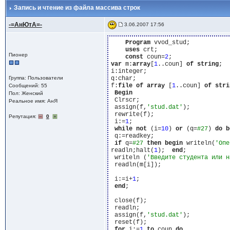
Запись и чтение из файла массива строк
-=АнЮтА=-
3.06.2007 17:56
Program
 vvod_stud;

uses
 crt;

Пионер
const
 coun=
2
var
 m:
array
[
1
..coun] 
of
string
;

i:integer;

Группа: Пользователи
q:char;

f:
file
of
array
 [
1
..coun] 
of
stri
Сообщений: 55
Begin
Пол: Женский
 Clrscr;

Реальное имя: АнЯ
 assign(f,
'stud.dat'
);

 rewrite(f);

Репутация:
0
 i:=
1
;

while
not
 (i=
10
) 
or
 (q=
#27
) 
do
b
 q:=readkey;

if
 q=
#27
then
begin
 writeln(
'Опе
readln;halt(
1
);  
end
;

 writeln (
'Введите студента или н
 readln(m[i]);

 i:=i+
1
;

end
;

 close(f);

 readln;

 assign(f,
'stud.dat'
);

 reset(f);

for
 i:=
1
to
 coun 
do