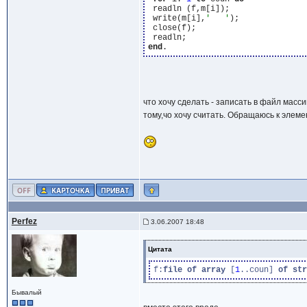
 readln (f,m[i]);

 write(m[i],
'   '
);

 close(f);

end
что хочу сделать - записать в файл масс
тому,чо хочу считать. Обращаюсь к элеме
Perfez
3.06.2007 18:48
Цитата
f:
file
of
array
 [
1
..coun] 
of
str
Бывалый