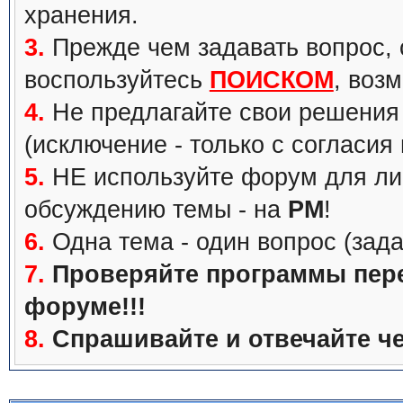
хранения.
3.
Прежде чем задавать вопрос, с
воспользуйтесь
ПОИСКОМ
, воз
4.
Не предлагайте свои решения 
(исключение - только с согласия
5.
НЕ используйте форум для ли
обсуждению темы - на
PM
!
6.
Одна тема - один вопрос (зада
7.
Проверяйте программы перед
форуме!!!
8.
Спрашивайте и отвечайте че