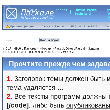
Правила форума
::
Скачать Pascal
::
FAQ
//
Ада–2020
::
Ска
Сайт «Всё о Паскале»
>
Форум
>
Pascal, Object Pascal
>
Задачи
A
B
C
D
E
F
G
H
I
J
K
L
M
N
O
P
Q
R
S
T
U
V
W
X
Y
Z
Прочтите прежде чем задав
1.
Заголовок темы должен быть
тема удаляется ...
2.
Все тексты программ должны 
[/code]
, либо быть
опубликованы