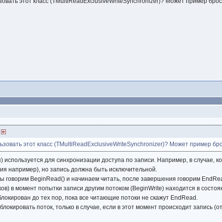
зовать этот класс (TMultiReadExclusiveWriteSynchronizer)? Может пример броси
)
ьзовать этот класс (TMultiReadExclusiveWriteSynchronizer)? Может пример бро
я) используется для синхронизации доступа по записи. Например, в случае, к
ия например), но запись должна быть исключительной.
мы говорим BeginRead() и начинаем читать, после завершения говорим EndRead
ков) в момент попытки записи другим потоком (BeginWrite) находится в состо
локирован до тех пор, пока все читающие потоки не скажут EndRead.
окировать поток, только в случае, если в этот момент происходит запись (от