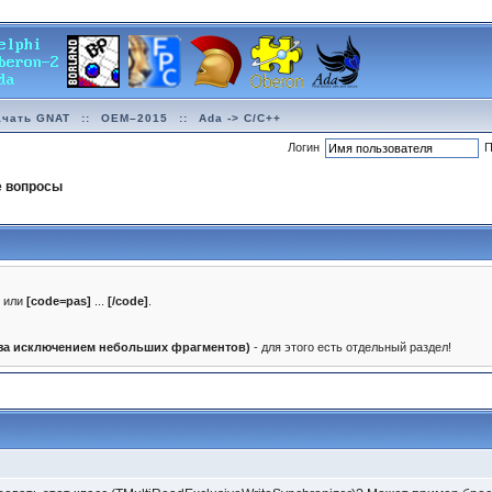
ачать GNAT
::
OEM–2015
::
Ada -> C/C++
Логин
П
е вопросы
]
или
[code=pas]
...
[/code]
.
(за исключением небольших фрагментов)
- для этого есть отдельный раздел!