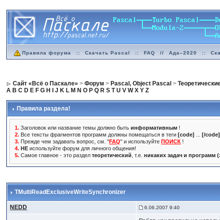
Правила форума
::
Скачать Pascal
::
FAQ
//
Ада–2020
::
Ск
Сайт «Всё о Паскале»
>
Форум
>
Pascal, Object Pascal
>
Теоретически
A
B
C
D
E
F
G
H
I
J
K
L
M
N
O
P
Q
R
S
T
U
V
W
X
Y
Z
Правила раздела!
1.
Заголовок или название темы должно быть
информативным
!
2.
Все тексты фрагментов программ должны помещаться в теги
[code]
...
[/code
3.
Прежде чем задавать вопрос, см. "
FAQ
" и используйте
ПОИСК
!
4.
НЕ
используйте форум для личного общения!
5.
Самое главное - это раздел
теоретический
, т.е.
никаких задач и программ 
TMultiReadExclusiveWriteSynchronizer
NEDD
6.06.2007 9:40