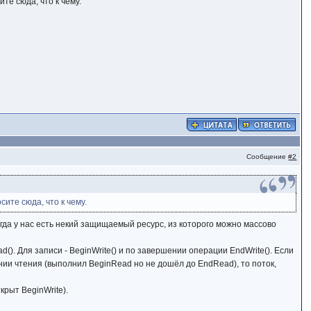
те сюда, что к чему.
Сообщение
#2
сите сюда, что к чему.
огда у нас есть некий защищаемый ресурс, из которого можно массово
(). Для записи - BeginWrite() и по завершении операции EndWrite(). Если
янии чтения (выполнил BeginRead но не дошёл до EndRead), то поток,
крыт BeginWrite).