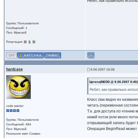
Ребят, как правильно исполь
Группа: Пользователи
Сообщений: 1
Пол: Мужской
Репутация:
0
hardcase
9.06.2007 16:08
Цитата(NEDD @ 6.06.2007 6:40
Ребят, как правильно испол
Класс (как видно из названи
читать (переменная состоян
code warrior
Т.е. для доступа по чтению 
некий поток (или много пото
Группа: Пользователи
открывающий запись будет б
Сообщений: 484
Операция BeginRead может бл
Пол: Мужской
Реальное имя: Славен