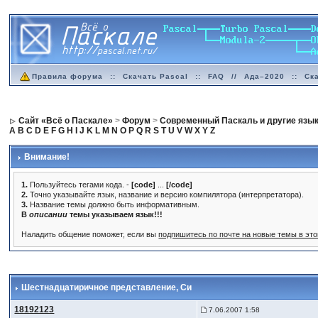
Правила форума
::
Скачать Pascal
::
FAQ
//
Ада–2020
::
Ск
Сайт «Всё о Паскале»
>
Форум
>
Современный Паскаль и другие язы
A
B
C
D
E
F
G
H
I
J
K
L
M
N
O
P
Q
R
S
T
U
V
W
X
Y
Z
Внимание!
1.
Пользуйтесь тегами кода. -
[code]
...
[/code]
2.
Точно указывайте язык, название и версию компилятора (интерпретатора).
3.
Название темы должно быть информативным.
В
описании
темы указываем язык!!!
Наладить общение поможет, если вы
подпишитесь по почте на новые темы в эт
Шестнадцатиричное представление
, Си
18192123
7.06.2007 1:58