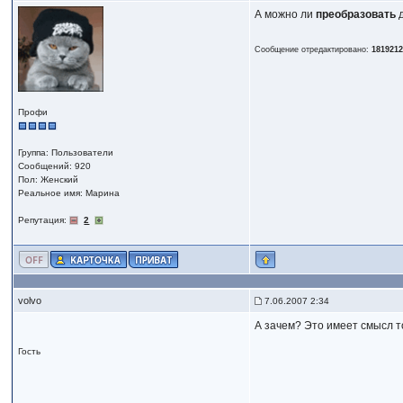
А можно ли
преобразовать
д
Сообщение отредактировано:
181921
Профи
Группа: Пользователи
Сообщений: 920
Пол: Женский
Реальное имя: Марина
Репутация:
2
volvo
7.06.2007 2:34
А зачем? Это имеет смысл то
Гость