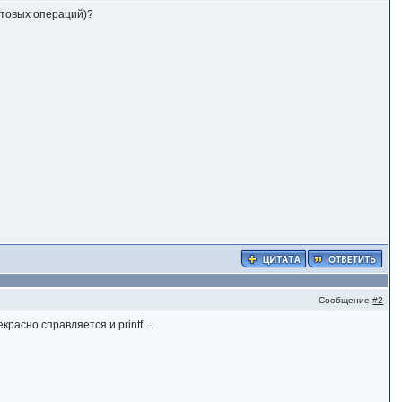
итовых операций)?
Сообщение
#2
асно справляется и printf ...