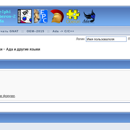
ачать GNAT
::
OEM–2015
::
Ada -> C/C++
Логин
П
ки
>
Ада и другие языки
ом форуме
.