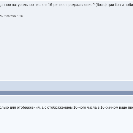
анное натуральное число в 16-ричное представление? (без ф-ции itoa и поб
23
-
7.06.2007 1:59
лько для отображения, а с отображением 10-ного числа в 16-ричном виде прекр