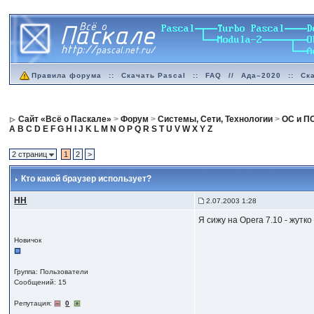
Правила форума
::
Скачать Pascal
::
FAQ
//
Ада–2020
::
Ск
Сайт «Всё о Паскале»
>
Форум
>
Системы, Сети, Технологии
>
ОС и П
A
B
C
D
E
F
G
H
I
J
K
L
M
N
O
P
Q
R
S
T
U
V
W
X
Y
Z
2 страниц
1
2
>
Кто какой браузер использует?
HH
2.07.2003 1:28
Я сижу на Opera 7.10 - жутк
Новичок
Группа: Пользователи
Сообщений: 15
Репутация:
0