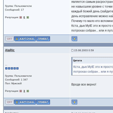
является самым расростран
Группа: Пользователи
не навысшем уровне с точки
Сообщений: 17
каждый божий день (зайдите 
день исправление можно найт
Репутация:
0
Почему-то мало кто вспомнил
Кста, дык MyIE это ж просто 
потрохах собран... или я пу
AlaRic
15.08.2003 0:59
Цитата
...
Кста, дык MyIE это ж просто
потрохах собран... или я 
Группа: Пользователи
Сообщений: 1 347
Пол: Мужской
Вроде все верно!
Репутация:
3