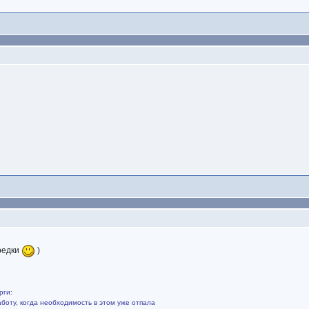
редки
)
рги:
боту, когда необходимость в этом уже отпала