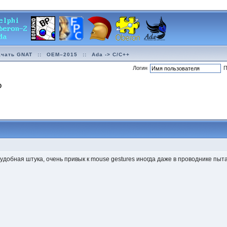
ачать GNAT
::
OEM–2015
::
Ada -> C/C++
Логин
П
О
о удобная штука, очень привык к mouse gestures иногда даже в проводнике пы