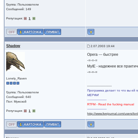
Группа: Пользователи
Сообщений: 149
Репутация:
1
Shadow
2.07.2003 19:44
Opera --- быстрее
-=-=-=
MyIE - надежнее все практи
-=-=-=
Lonely_Raven
--------------------
Программа делает то что вы ей п
Группа: Пользователи
МЕРФИ
Сообщений: 640
---------------------
Пол: Мужской
RTFM - Read the fucking manual
---------------------
Репутация:
1
http://www.livejournal.com/users/lo