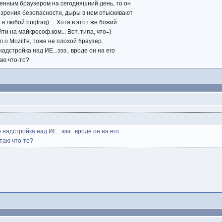
енным браузером на сегодняшний день, то он
 зрения безопасности, дыры в нем отыскивают
в любой bugtraq).... Хотя в этот же божий
и на майкрософ.ком... Вот, типа, что=)
 о Mozill'е, тоже не плохой браузер.
надстройка над ИЕ...эээ.. вроде он на его
таю что-то?
 надстройка над ИЕ...эээ.. вроде он на его
путаю что-то?