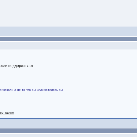
чески поддерживает
риказали а не то что бы ВАМ хотелось бы.
nley_raven/