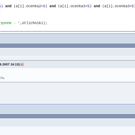
5
) 
and
 (a[i].ocenka2=
5
) 
and
 (a[i].ocenka3=
5
) 
and
 (a[i].ocenka3=
5


группе - '
,otlichniki);

6.2007 16:13)
ть.