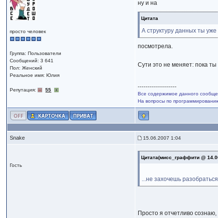
ну и на
Цитата
А структуру данных ты уже
просто человек
посмотрела.
Группа: Пользователи
Сообщений: 3 641
Сути это не меняет: пока т
Пол: Женский
Реальное имя: Юлия
--------------------
Репутация:
55
Все содержимое данного сообщен
На вопросы по программированию,
Snake
15.06.2007 1:04
Цитата(мисс_граффити @ 14.0
Гость
...не захочешь разобраться.
Просто я отчетливо сознаю, 