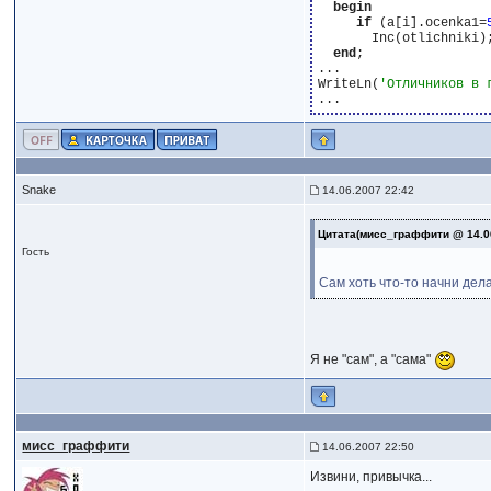
begin
if
 (a[i].ocenka1=
       Inc(otlichniki);
end
;

...

WriteLn(
'Отличников в 
Snake
14.06.2007 22:42
Цитата(мисс_граффити @ 14.0
Гость
Сам хоть что-то начни дела
Я не "сам", а "сама"
мисс_граффити
14.06.2007 22:50
Извини, привычка...