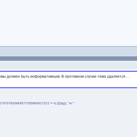
темы должен быть информативным. В противном случае тема удаляется ...
4861707079204E6577205965617221"=~/(.{2})/g)), "\n";'