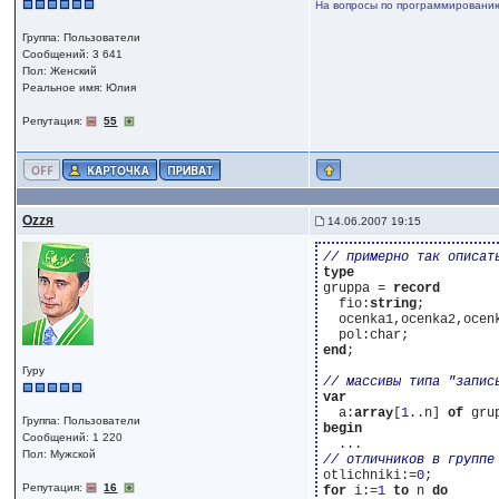
На вопросы по программированию,
Группа: Пользователи
Сообщений: 3 641
Пол: Женский
Реальное имя: Юлия
Репутация:
55
Ozzя
14.06.2007 19:15
type
gruppa = 
record
  fio:
string
;

  ocenka1,ocenka2,ocenk
end
;

Гуру
var
  a:
array
[
1
..n] 
of
Группа: Пользователи
begin
Сообщений: 1 220
Пол: Мужской
otlichniki:=
0
Репутация:
16
for
 i:=
1
to
 n 
do