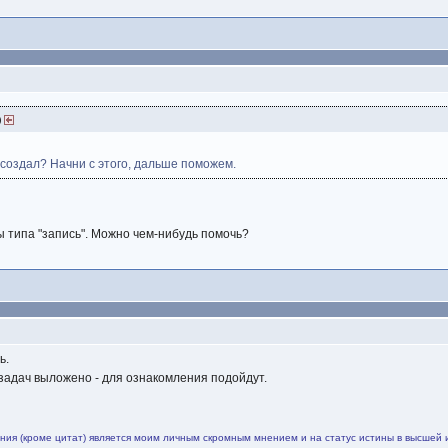
)
 создал? Начни с этого, дальше поможем.
 типа "запись". Можно чем-нибудь помочь?
ь.
задач выложено - для ознакомления подойдут.
ия (кроме цитат) является моим личным скромным мнением и на статус истины в высшей 