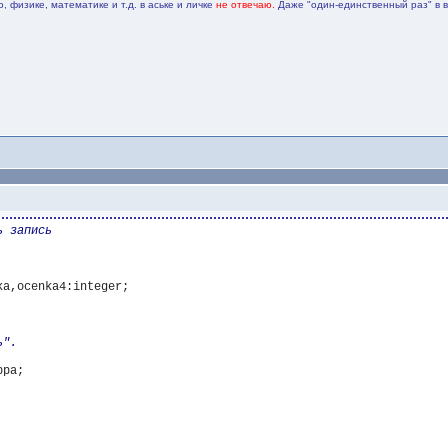
 физике, математике и т.д. в аське и личке
не отвечаю.
Даже "один-единственный раз" в 
a,ocenka4:integer;
