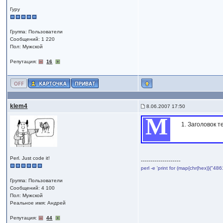
Гуру
Группа: Пользователи
Сообщений: 1 220
Пол: Мужской
Репутация:
16
klem4
8.06.2007 17:50
М
1. Заголовок 
Perl. Just code it!
--------------------
perl -e 'print for (map{chr(hex)}("
Группа: Пользователи
Сообщений: 4 100
Пол: Мужской
Реальное имя: Андрей
Репутация:
44