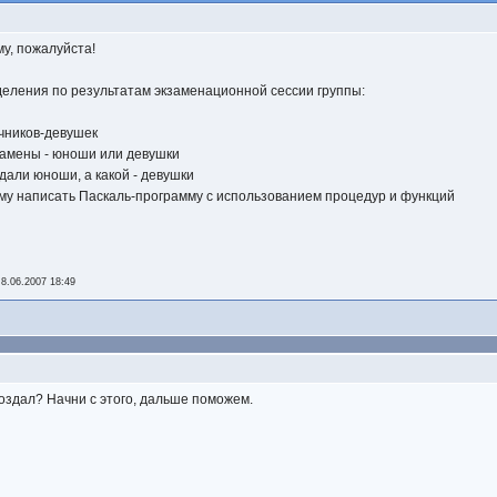
у, пожалуйста!
деления по результатам экзаменационной сессии группы:
чников-девушек
кзамены - юноши или девушки
сдали юноши, а какой - девушки
му написать Паскаль-программу с использованием процедур и функций
-
8.06.2007 18:49
создал? Начни с этого, дальше поможем.