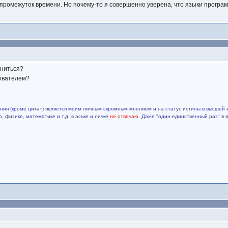
о промежуток времени. Но почему-то я совершенно уверена, что языки програм
аниться?
зователем?
ия (кроме цитат) является моим личным скромным мнением и на статус истины в высшей 
 физике, математике и т.д. в аське и личке
не отвечаю.
Даже "один-единственный раз" в 