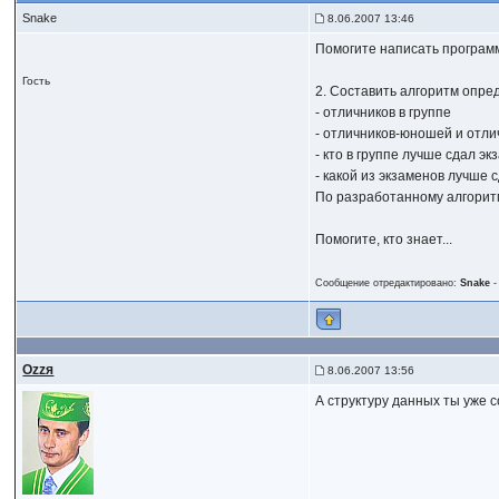
Snake
8.06.2007 13:46
Помогите написать программ
Гость
2. Составить алгоритм опре
- отличников в группе
- отличников-юношей и отли
- кто в группе лучше сдал э
- какой из экзаменов лучше 
По разработанному алгорит
Помогите, кто знает...
Сообщение отредактировано:
Snake
Ozzя
8.06.2007 13:56
А структуру данных ты уже 