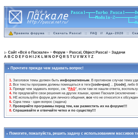
Правила форума
::
Скачать Pascal
::
FAQ
//
Ада–2020
::
Ск
Сайт «Всё о Паскале»
>
Форум
>
Pascal, Object Pascal
>
Задачи
A
B
C
D
E
F
G
H
I
J
K
L
M
N
O
P
Q
R
S
T
U
V
W
X
Y
Z
Прочтите прежде чем задавать вопрос!
1.
Заголовок темы должен быть
информативным
. В противном случае тема уда
2.
Все тексты программ должны помещаться в теги
[code=pas]
...
[/code]
, либо 
3.
Прежде чем задавать вопрос, см. "
FAQ
", если там не нашли ответа, воспольз
4.
Не предлагайте свои решения на других языках, кроме Паскаля (исключение - 
5.
НЕ используйте форум для личного общения,
все
что не относится к обсужде
6.
Одна тема - один вопрос (задача)
7.
Проверяйте программы перед тем, как разместить их на форуме!!!
8.
Спрашивайте и отвечайте четко и по существу!!!
Помогите, пожалуйста, решить задачу с использованием массивов тип