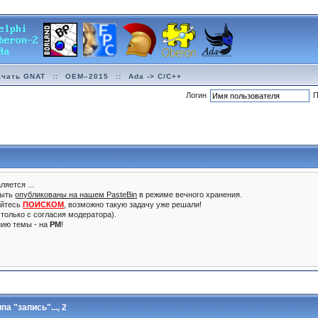
ачать GNAT
::
OEM–2015
::
Ada -> C/C++
Логин
П
ляется ...
быть
опубликованы на нашем PasteBin
в режиме вечного хранения.
уйтесь
ПОИСКОМ
, возможно такую задачу уже решали!
только с согласия модератора).
нию темы - на
PM
!
а "запись"...
, 2