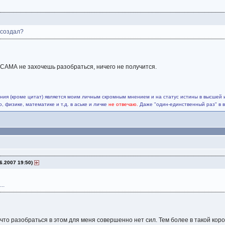
 создал?
ы САМА не захочешь разобраться, ничего не получится.
ия (кроме цитат) является моим личным скромным мнением и на статус истины в высшей 
 физике, математике и т.д. в аське и личке
не отвечаю.
Даже "один-единственный раз" в 
6.2007 19:50)
..
что разобраться в этом для меня совершенно нет сил. Тем более в такой корот