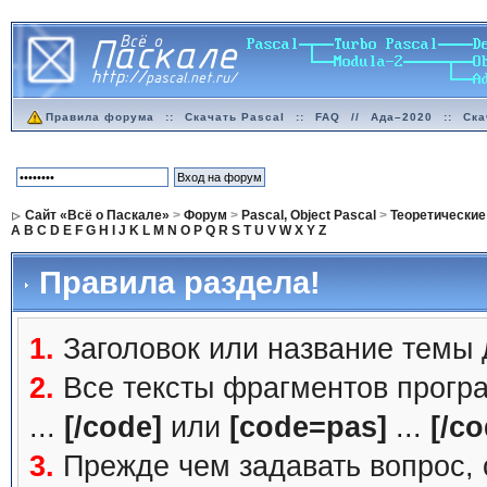
Правила форума
::
Скачать Pascal
::
FAQ
//
Ада–2020
::
Ска
Сайт «Всё о Паскале»
>
Форум
>
Pascal, Object Pascal
>
Теоретические
A
B
C
D
E
F
G
H
I
J
K
L
M
N
O
P
Q
R
S
T
U
V
W
X
Y
Z
Правила раздела!
1.
Заголовок или название темы
2.
Все тексты фрагментов прогр
...
[/code]
или
[code=pas]
...
[/co
3.
Прежде чем задавать вопрос, с