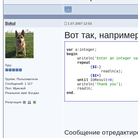
Bokul
1.07.2007 12:03
Вот так, например
var
begin
     writeln(
'Enter an integer va
repeat
Гуру
{
$I-
}
                readln(a);

{
$I+
}
Группа: Пользователи
until
 IOResult=
0
;

Сообщений: 1 117
     writeln(
'Thank you'
);

Пол: Мужской
end
.

Реальное имя: Богдан
Репутация:
11
Сообщение отредактир