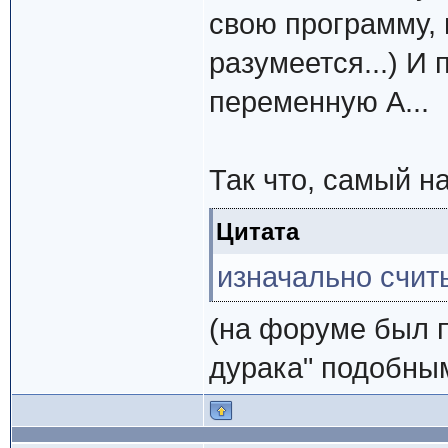
свою программу, 
разумеется...) И 
переменную A...
Так что, самый н
Цитата
изначально счит
(на форуме был 
дурака" подобным