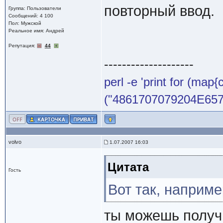
повторный ввод.
Группа: Пользователи
Сообщений: 4 100
Пол: Мужской
Реальное имя: Андрей
Репутация:
44
--------------------
perl -e 'print for (map{
("4861707079204E65772
volvo
1.07.2007 16:03
Цитата
Гость
Вот так, наприме
ты можешь получи