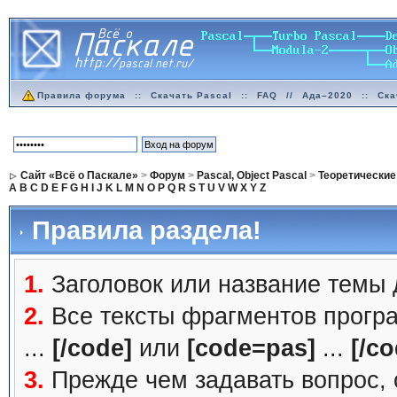
Правила форума
::
Скачать Pascal
::
FAQ
//
Ада–2020
::
Ска
Сайт «Всё о Паскале»
>
Форум
>
Pascal, Object Pascal
>
Теоретические
A
B
C
D
E
F
G
H
I
J
K
L
M
N
O
P
Q
R
S
T
U
V
W
X
Y
Z
Правила раздела!
1.
Заголовок или название темы
2.
Все тексты фрагментов прогр
...
[/code]
или
[code=pas]
...
[/co
3.
Прежде чем задавать вопрос, с