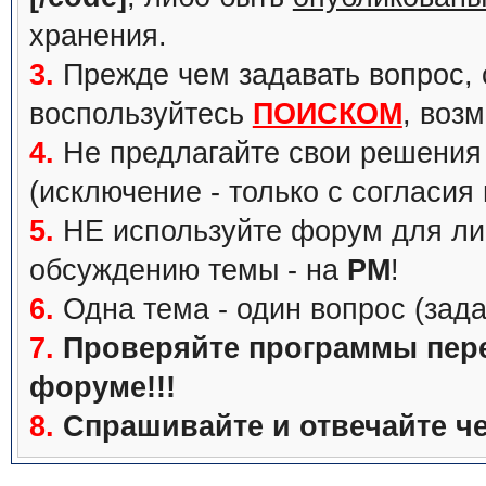
хранения.
3.
Прежде чем задавать вопрос, с
воспользуйтесь
ПОИСКОМ
, воз
4.
Не предлагайте свои решения 
(исключение - только с согласия
5.
НЕ используйте форум для ли
обсуждению темы - на
PM
!
6.
Одна тема - один вопрос (зада
7.
Проверяйте программы перед
форуме!!!
8.
Спрашивайте и отвечайте че