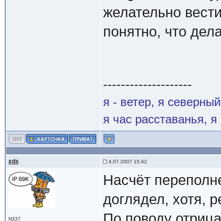
желательно вести 
понятно, что дел
--------------------
я - ветер, я северны
я час расставанья, 
xds
4.07.2007 15:42
Насчёт переполн
доглядел, хотя, 
По поводу отрица
N337