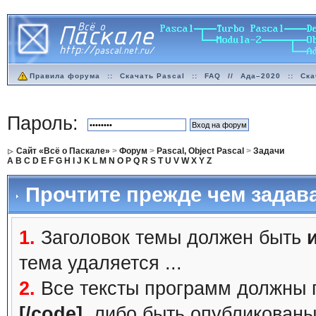
Правила форума
::
Скачать Pascal
::
FAQ
//
Ада–2020
::
Ска
Пароль:
Сайт «Всё о Паскале»
>
Форум
>
Pascal, Object Pascal
>
Задачи
A
B
C
D
E
F
G
H
I
J
K
L
M
N
O
P
Q
R
S
T
U
V
W
X
Y
Z
Прочтите прежде чем задав
1.
Заголовок темы должен быть
тема удаляется ...
2.
Все тексты программ должны 
[/code]
, либо быть
опубликованы