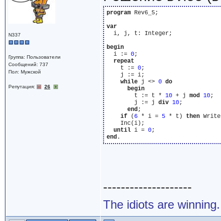
program
 Rev6_5;

var
  i, j, t: Integer;

N337
begin
  i := 
0
;

Группа: Пользователи
repeat
Сообщений: 737
    t := 
0
;

Пол: Мужской
    j := i;

while
 j <> 
0
do
Репутация:
26
begin
        t := t * 
10
 + j 
mod
10
;

        j := j 
div
10
;

end
;

if
 (
6
 * i = 
5
 * t) 
then
 Write
    Inc(i);

until
 i = 
0
end
--------------------
The idiots are winning.