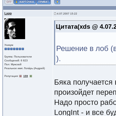
Lapp
4.07.2007 15:22
Цитата(xds @ 4.07.
Уникум
Решение в лоб (
).
Группа: Пользователи
Сообщений: 6 823
Пол: Мужской
Реальное имя: Лопáрь (Андрей)
Репутация:
159
Бяка получается
произойдет переп
Надо просто раб
LongInt - и все б