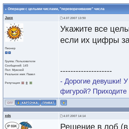
Операции с целыми числами
, "переворачивание" числа
Jaxx
4.07.2007 13:50
Укажите все целы
если их цифры за
Пионер
Группа: Пользователи
Сообщений: 145
--------------------
Пол: Мужской
Реальное имя: Павел
- Дорогие девушки! 
Репутация:
0
фигурой? Приходите 
xds
4.07.2007 14:14
Решение в лоб (в