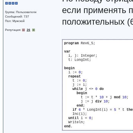
если применять п
Группа: Пользователи
Сообщений: 737
положительных (6 
Пол: Мужской
Репутация:
26
program
 Rev6_5;

var
  i, j: Integer;

  t: LongInt;

begin
  i := 
0
;

repeat
    t := 
0
;

    j := i;

while
 j <> 
0
do
begin
        t := t * 
10
 + j 
mod
10
;

        j := j 
div
10
;

end
;

if
6
 * LongInt(i) = 
5
 * t 
the
    Inc(i);

until
 i = 
0
;

end