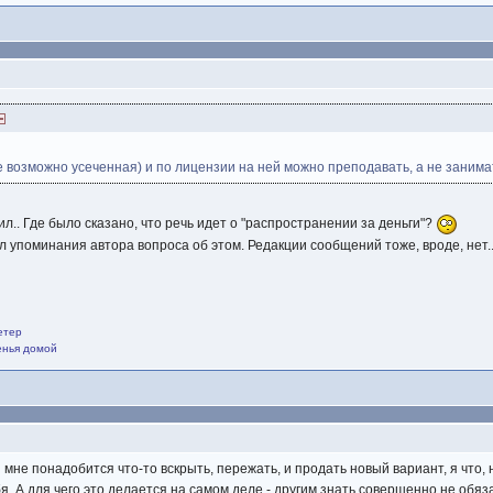
е возможно усеченная) и по лицензии на ней можно преподавать, а не занима
ил.. Где было сказано, что речь идет о "распространении за деньги"?
л упоминания автора вопроса об этом. Редакции сообщений тоже, вроде, нет.
етер
щенья домой
и мне понадобится что-то вскрыть, пережать, и продать новый вариант, я что, 
я. А для чего это делается на самом деле - другим знать совершенно не обяз