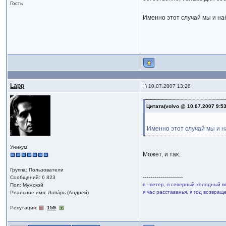
Гость
Именно этот случай мы и на
Lapp
10.07.2007 13:28
Цитата(volvo @ 10.07.2007 9:5
Именно этот случай мы и н
Уникум
Может, и так..
Группа: Пользователи
--------------------
Сообщений: 6 823
я - ветер, я северный холодный в
Пол: Мужской
я час расставанья, я год возвра
Реальное имя: Лопáрь (Андрей)
Репутация:
159