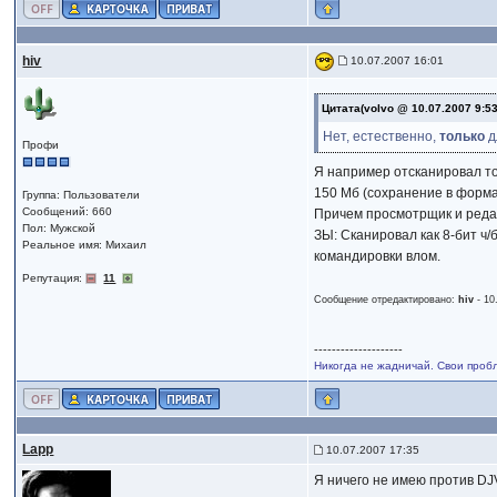
hiv
10.07.2007 16:01
Цитата(volvo @ 10.07.2007 9:5
Нет, естественно,
только
д
Профи
Я например отсканировал то
150 Мб (сохранение в форма
Группа: Пользователи
Сообщений: 660
Причем просмотрщик и редак
Пол: Мужской
ЗЫ: Сканировал как 8-бит ч/
Реальное имя: Михаил
командировки влом.
Репутация:
11
Сообщение отредактировано:
hiv
-
10
--------------------
Никогда не жадничай. Свои проб
Lapp
10.07.2007 17:35
Я ничего не имею против D