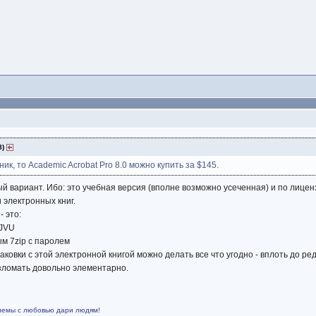
8)
ик, то Academic Acrobat Pro 8.0 можно купить за $145.
ый вариант. Ибо: это учебная версия (вполне возможно усеченная) и по лице
 электронных книг.
 это:
DJVU
ым 7zip с паролем
паковки с этой электронной книгой можно делать все что угодно - вплоть до р
зломать довольно элементарно.
лемы с любовью дари людям!