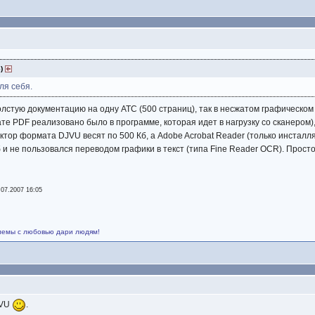
3)
ля себя.
лстую документацию на одну АТС (500 страниц), так в несжатом графическом 
те PDF реализовано было в программе, которая идет в нагрузку со сканером)
тор формата DJVU весят по 500 Кб, а Adobe Acrobat Reader (только инсталл
б и не пользовался переводом графики в текст (типа Fine Reader OCR). Просто 
.07.2007 16:05
лемы с любовью дари людям!
JVU
.