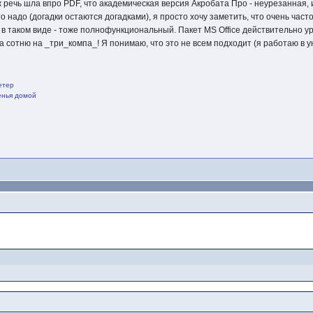
ж речь шла впро PDF, что академическая версия Акробата Про - неурезанная, 
это надо (догадки остаются догадками), я просто хочу заметить, что очень час
 в таком виде - тоже полнофункциональный. Пакет MS Office действительно ур
 сотню на _три_компа_! Я понимаю, что это не всем подходит (я работаю в ун
етер
щенья домой