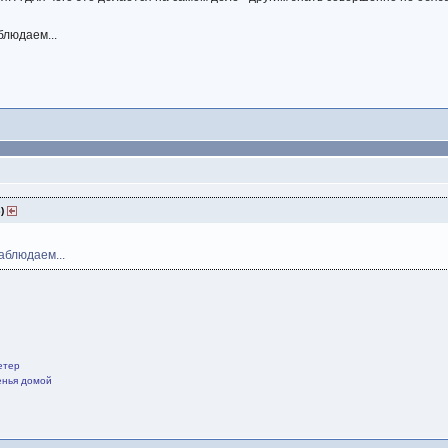
блюдаем...
3)
аблюдаем...
етер
щенья домой