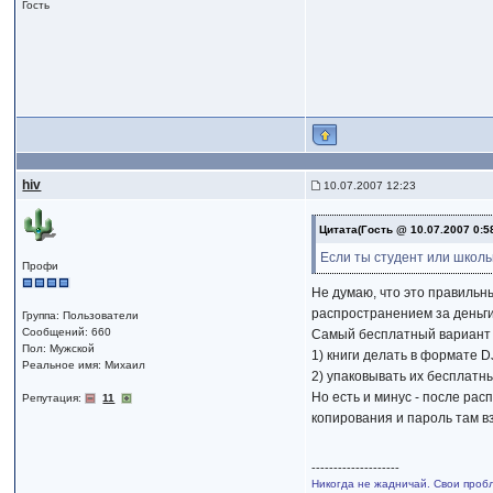
Гость
hiv
10.07.2007 12:23
Цитата(Гость @ 10.07.2007 0:5
Если ты студент или школьн
Профи
Не думаю, что это правильн
распространением за деньги
Группа: Пользователи
Сообщений: 660
Самый бесплатный вариант -
Пол: Мужской
1) книги делать в формате 
Реальное имя: Михаил
2) упаковывать их бесплатн
Но есть и минус - после рас
Репутация:
11
копирования и пароль там в
--------------------
Никогда не жадничай. Свои проб