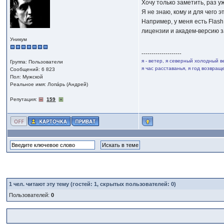
Хочу только заметить, раз у
Я не знаю, кому и для чего 
Например, у меня есть Flash
лицензии и академ-версию за
Уникум
--------------------
я - ветер, я северный холодный в
Группа: Пользователи
я час расставанья, я год возвра
Сообщений: 6 823
Пол: Мужской
Реальное имя: Лопáрь (Андрей)
Репутация:
159
1
чел. читают эту тему (гостей: 1, скрытых пользователей: 0)
Пользователей:
0