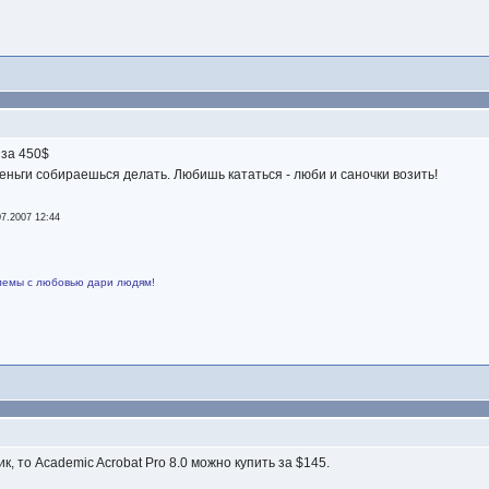
 за 450$
еньги собираешься делать. Любишь кататься - люби и саночки возить!
07.2007 12:44
лемы с любовью дари людям!
к, то Academic Acrobat Pro 8.0 можно купить за $145.