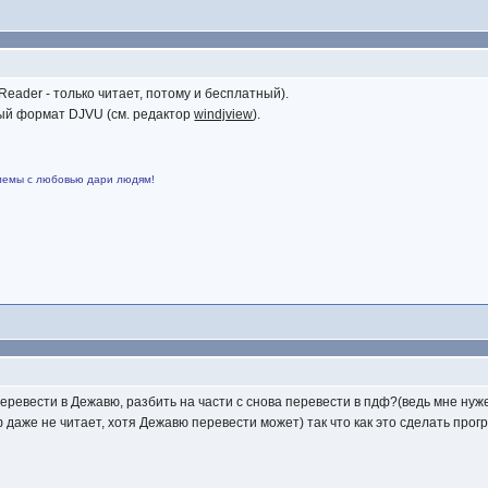
(Reader - только читает, потому и бесплатный).
ый формат DJVU (см. редактор
windjview
).
лемы с любовью дари людям!
еревести в Дежавю, разбить на части с снова перевести в пдф?(ведь мне ну
дф даже не читает, хотя Дежавю перевести может) так что как это сделать пр