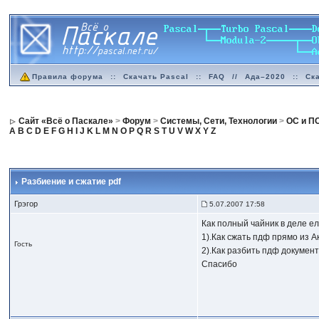
Правила форума
::
Скачать Pascal
::
FAQ
//
Ада–2020
::
Ск
Сайт «Всё о Паскале»
>
Форум
>
Системы, Сети, Технологии
>
ОС и П
A
B
C
D
E
F
G
H
I
J
K
L
M
N
O
P
Q
R
S
T
U
V
W
X
Y
Z
Разбиение и сжатие pdf
Грэгор
5.07.2007 17:58
Как полный чайник в деле ел
1).Как сжать пдф прямо из А
Гость
2).Как разбить пдф докумен
Спасибо