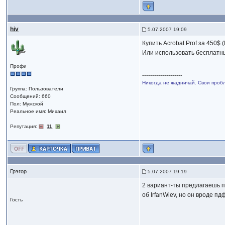
hiv
5.07.2007 19:09
Купить Acrobat Prof за 450$ 
Или использовать бесплатн
Профи
--------------------
Никогда не жадничай. Свои проб
Группа: Пользователи
Сообщений: 660
Пол: Мужской
Реальное имя: Михаил
Репутация:
11
Грэгор
5.07.2007 19:19
2 вариант-ты предлагаешь п
об IrfanWiev, но он вроде п
Гость