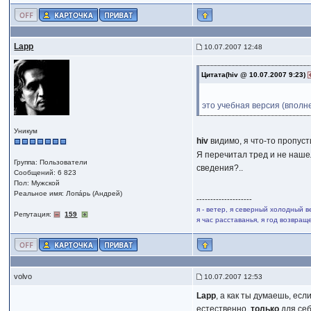
Lapp
10.07.2007 12:48
Цитата(hiv @ 10.07.2007 9:23)
это учебная версия (вполн
Уникум
hiv
видимо, я что-то пропуст
Я перечитал тред и не наше
Группа: Пользователи
сведения?..
Сообщений: 6 823
Пол: Мужской
Реальное имя: Лопáрь (Андрей)
--------------------
я - ветер, я северный холодный в
Репутация:
159
я час расставанья, я год возвра
volvo
10.07.2007 12:53
Lapp
, а как ты думаешь, есл
естественно,
только
для себ