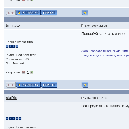
trminator
6.04.2004 22:35
Попробуй записать макрос =
Четыре квадратика
--------------------
Закон добровольного труда Зиме
Группа: Пользователи
Люди всегда согласны сделать ра
Сообщений: 579
Пол: Мужской
Репутация:
4
AlaRic
7.04.2004 17:56
Вот вроде что-то нашел ком
...
Группа: Пользователи