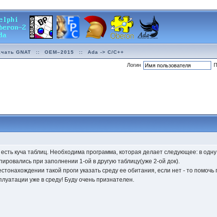
ачать GNAT
::
OEM–2015
::
Ada -> C/C++
Логин
П
, есть куча таблиц. Необходима программа, которая делает следующее: в одну
ировались при заполнении 1-ой в другую таблицу(уже 2-ой док).
стонахождении такой проги указать среду ее обитания, если нет - то помочь
плуатации уже в среду! Буду очень признателен.