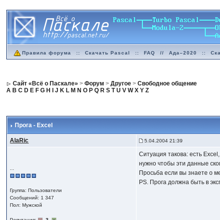
Правила форума
::
Скачать Pascal
::
FAQ
//
Ада–2020
::
Ск
Сайт «Всё о Паскале»
>
Форум
>
Другое
>
Свободное общение
A
B
C
D
E
F
G
H
I
J
K
L
M
N
O
P
Q
R
S
T
U
V
W
X
Y
Z
Прога - Excel
AlaRic
5.04.2004 21:39
Ситуация такова: есть Excel
нужно чтобы эти данные скоп
...
Просьба если вы знаете о ме
PS. Прога должна быть в экс
Группа: Пользователи
Сообщений: 1 347
Пол: Мужской
Репутация:
3