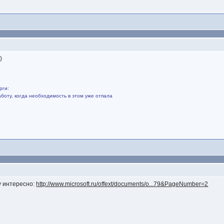
)
рги:
боту, когда необходимость в этом уже отпала
у интересно:
http://www.microsoft.ru/offext/documents/o...79&PageNumber=2