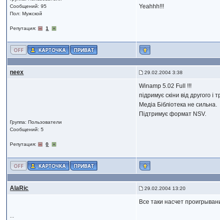
Yeahhh!!!
Сообщений: 95
Пол: Мужской
Репутация:
1
neex
29.02.2004 3:38
Winamp 5.02 Full !!!
підримує скіни від другого і 
Медіа Бібліотека не сильна.
Підтримує формат NSV.
Группа: Пользователи
Сообщений: 5
Репутация:
0
AlaRic
29.02.2004 13:20
Все таки насчет проигрывани
...