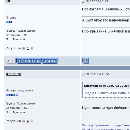
Sir
18.03.2004 0:13
Посмотрел я Винямпь 5... о
_______________________
Пионер
А Light Allo
y
это видеоплеер
_______________________
Группа: Пользователи
Проигрывание Винямпой ви
Сообщений: 95
Пол: Мужской
Репутация:
1
trminator
18.03.2004 10:50
Цитата(neex @ 28.02.04 20:38)
Четыре квадратика
Медіа Бібліотека не сильна
Группа: Пользователи
Ну не знаю, медиа-библиотек
Сообщений: 579
Пол: Мужской
Репутация:
4
--------------------
Закон добровольного труда Зиме
Люди всегда согласны сделать ра