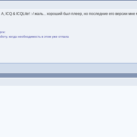
 А, ICQ & ICQLite! :-/ жаль... хороший был плеер, но последние его версии мне
рги:
боту, когда необходимость в этом уже отпала