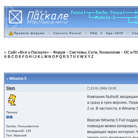
Правила форума
::
Скачать Pascal
::
FAQ
//
Ада–2020
::
Ск
Сайт «Всё о Паскале»
>
Форум
>
Системы, Сети, Технологии
>
ОС и П
A
B
C
D
E
F
G
H
I
J
K
L
M
N
O
P
Q
R
S
T
U
V
W
X
Y
Z
Winamp 5
Slam
22.01.2004 23:02
Компания Nullsoft, входяща
а сразу в трех версиях. Пе
2.xx. В частности, в Winamp
Пионер
Версия Winamp 5 Full подде
помощью можно копировать м
Группа: Пользователи
Сообщений: 136
вещающих через интернет. К
Пол: Мужской
теперь есть возможность выс