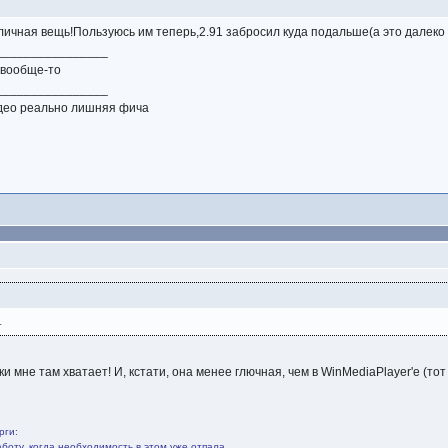
тличная вещь!Пользуюсь им теперь,2.91 забросил куда подальше(а это далеко 
________________
 вообще-то
________________
део реально лишняя фича
.
и мне там хватает! И, кстати, она менее глючная, чем в WinMediaPlayer'e (то
рги:
боту, когда необходимость в этом уже отпала