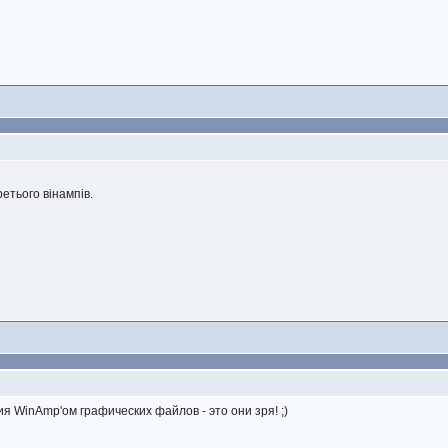
третього вінампів.
я WinAmp'ом графических файлов - это они зря! ;)