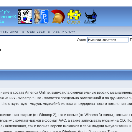
ачать GNAT
::
OEM–2015
::
Ada -> C/C++
Логин
П
О
я ныне в состав America Online, выпустила окончательную версию медиаплее
рвая из них - Winamp 5 Lite - является предельно облегченной и по функци
 5 Lite отсутствуют модуль медиабиблиотеки и поддержка нового поколения с
рживает как старые (от Winamp 2), так и новые (от Winamp 3) скины, включае
узыку с компакт-дисков в формат AAC, а также записывать музыку на CD. 
ак облегченная, так и полная версии включают в себя модули визуализации 
тавлять композициям рейтинг, как в Windows Media Player или iTunes.