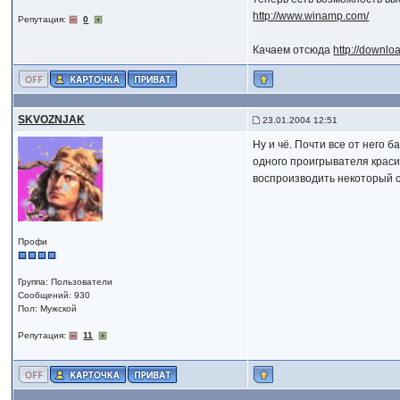
http://www.winamp.com/
Репутация:
0
Качаем отсюда
http://downlo
SKVOZNJAK
23.01.2004 12:51
Ну и чё. Почти все от него 
одного проигрывателя краси
воспроизводить некоторый с
Профи
Группа: Пользователи
Сообщений: 930
Пол: Мужской
Репутация:
11