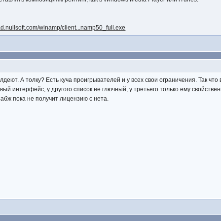
ad.nullsoft.com/winamp/client...namp50_full.exe
балдеют. А толку? Есть куча проигрывателей и у всех свои ограничения. Так что
вый интерфейс, у другого список не глючный, у третьего только ему свойст
абж пока не получит лицензию с нета.