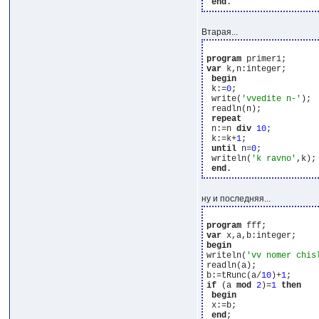
end
Втарая...
program
var
 k,n:integer;

begin
 k:=
0
;

 write(
'vvedite n-'
);

 readln(n);

repeat
 n:=n 
div
10
;

 k:=k+
1
;

until
 n=
0
;

 writeln(
'k ravno'
,k);

end
ну и последняя...
program
var
begin
writeln(
'vv nomer chis
readln(a);

b:=tRunc(a/
10
)+
1
if
 (a 
mod
2
)=
1
then
begin
 x:=b;

end