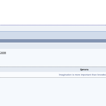
схем
Цитата
Imagination is more important than knowle