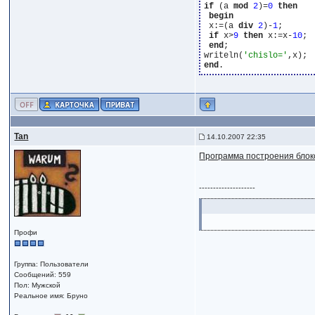
if
 (a 
mod
2
)=
0
then
begin
 x:=(a 
div
2
)-
1
;

if
 x>
9
then
 x:=x-
10
;

end
;

writeln(
'chislo='
end
Tan
14.10.2007 22:35
Программа построения блок
--------------------
Профи
Группа: Пользователи
Сообщений: 559
Пол: Мужской
Реальное имя: Бруно