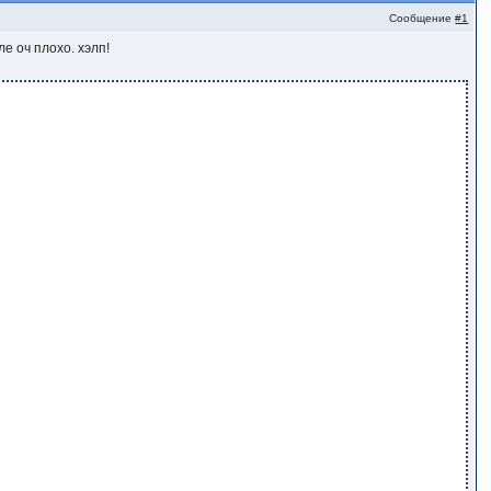
Сообщение
#1
ле оч плохо. хэлп!