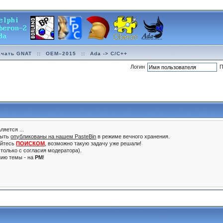
ачать GNAT
::
OEM–2015
::
Ada -> C/C++
Логин
П
ляется ...
быть
опубликованы на нашем PasteBin
в режиме вечного хранения.
уйтесь
ПОИСКОМ
, возможно такую задачу уже решали!
только с согласия модератора).
нию темы - на
PM
!