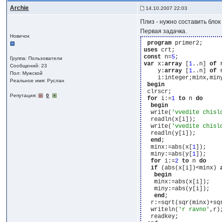
Archie
14.10.2007 22:03
Плиз - нужно составить блок 
Первая задачка.
Новичок
program
uses
const
 n=
5
Группа: Пользователи
var
 x:
array
 [
1
..n] 
of
 
Сообщений: 23
    y:
array
 [
1
..n] 
of
 
Пол: Мужской
    i:integer;minx,miny
Реальное имя: Руслан
begin
 clrscr;

Репутация:
0
for
 i:=
1
to
 n 
do
begin
  write(
'vvedite chisl
  readln(x[i]);

  write(
'vvedite chisl
  readln(y[i]);

end
;

  minx:=abs(x[
1
]);

  miny:=abs(y[
1
]);

for
 i:=
2
to
 n 
do
if
 (abs(x[i])<minx) 
begin
   minx:=abs(x[i]);

   miny:=abs(y[i]);

end
;

  r:=sqrt(sqr(minx)+sqr
  writeln(
'r ravno'
,r);
  readkey;
