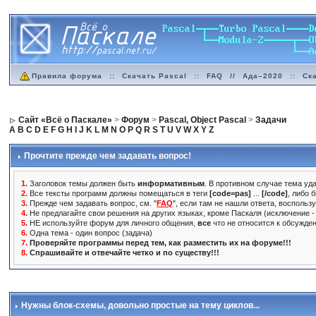
Правила форума
::
Скачать Pascal
::
FAQ
//
Ада–2020
::
Ск
Сайт «Всё о Паскале»
>
Форум
>
Pascal, Object Pascal
>
Задачи
A
B
C
D
E
F
G
H
I
J
K
L
M
N
O
P
Q
R
S
T
U
V
W
X
Y
Z
Прочтите прежде чем задавать вопрос!
1.
Заголовок темы должен быть
информативным
. В противном случае тема уда
2.
Все тексты программ должны помещаться в теги
[code=pas]
...
[/code]
, либо 
3.
Прежде чем задавать вопрос, см. "
FAQ
", если там не нашли ответа, воспольз
4.
Не предлагайте свои решения на других языках, кроме Паскаля (исключение - 
5.
НЕ используйте форум для личного общения,
все
что не относится к обсужде
6.
Одна тема - один вопрос (задача)
7.
Проверяйте программы перед тем, как разместить их на форуме!!!
8.
Спрашивайте и отвечайте четко и по существу!!!
Нужны блок-схемы
, довольно простые на тему циклов...