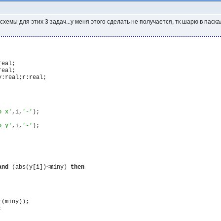
схемы для этих 3 задач...у меня этого сделать не получается, тк шарю в паска
real;

real;

:real;r:real;

o x'
,i,
'-'
);

o y'
,i,
'-'
);

and
 (abs(y[i])<miny) 
then
(miny));


